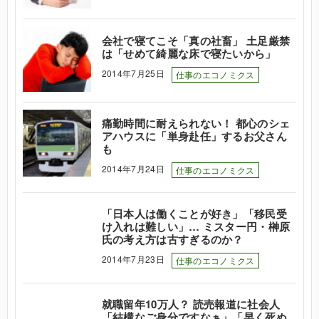
会社で寝てこそ「真の社畜」 土足厳禁
は「せめて綺麗な床で寝たいから」
2014年7月25日
仕事のエコノミクス
痛勤時間に耐えられない！ 都心のシェ
アハウスに「単身赴任」するお父さん
も
2014年7月24日
仕事のエコノミクス
「日本人は働くことが好き」「移民受
け入れは難しい」… ミスター円・榊原
氏の考え方は古すぎるのか？
2014年7月23日
仕事のエコノミクス
就職留年10万人？ 読売報道に社会人
「結構なご身分ですなぁ」「早く死ぬ