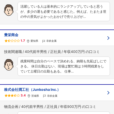
活躍している人は基本的にランクアップしていると思う
が、多少の運も必要であると感じた。例えば、たまたま世
の中の景気がよかったおかげで売り上げが…
豊栄商会
1.7
愛知県
非鉄金属
技術関連職
40代前半男性
正社員
年収400万円
残業時間は自分のペースで決めれる、納期も先延ばしにで
きる。 休日出勤はない、現場は繁忙期は３時間残業をし
ていて土曜日の出勤もある。 仕事…
株式会社潤工社（Junkosha Inc.）
3.4
茨城県
非鉄金属
物流企画
40代前半男性
正社員
年収900万円