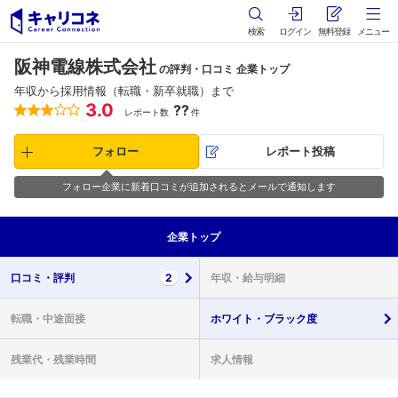
検索
ログイン
無料登録
メニュー
阪神電線株式会社
の評判・口コミ 企業トップ
年収から採用情報（転職・新卒就職）まで
3.0
??
レポート数
件
フォロー
レポート投稿
フォロー企業に新着口コミが追加されるとメールで通知します
企業
トップ
口コミ・
評判
2
年収・
給与明細
転職・
中途面接
ホワイト・
ブラック度
残業代・
残業時間
求人情報