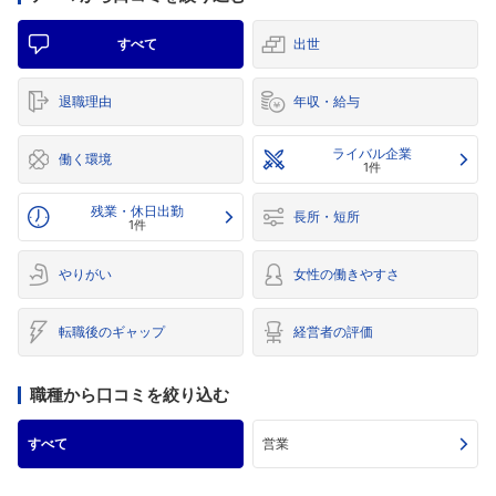
すべて
出世
退職理由
年収・給与
ライバル企業
働く環境
1件
残業・休日出勤
長所・短所
1件
やりがい
女性の働きやすさ
転職後のギャップ
経営者の評価
職種から口コミを絞り込む
すべて
営業