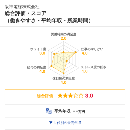
阪神電線株式会社
総合評価・スコア
（働きやすさ・平均年収・残業時間）
3.0
総合評価
--
平均年収
万円
世代別
20代
▼ 世代別の最高年収
30代
40代
最高年収
--万
--万
--万