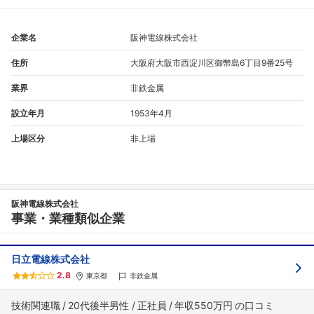
企業名
阪神電線株式会社
住所
大阪府大阪市西淀川区御幣島6丁目9番25号
業界
非鉄金属
設立年月
1953年4月
上場区分
非上場
フォローしました
こちらの企業もフォローしませんか？
阪神電線株式会社
事業・業種類似企業
日立電線株式会社
2.8
東京都
非鉄金属
技術関連職
20代後半男性
正社員
年収550万円