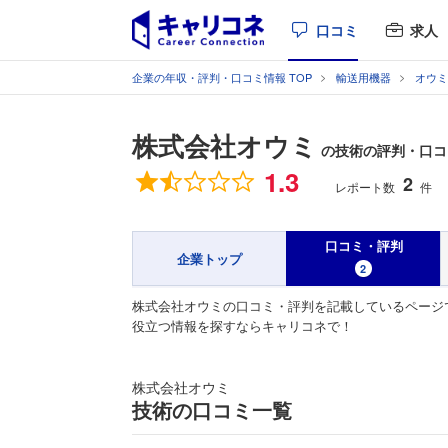
口コミ
求人
企業の年収・評判・口コミ情報 TOP
輸送用機器
オウミ
株式会社オウミ
の技術の評判・口コ
総合評価
1.3
2
レポート数
件
口コミ・評判
企業トップ
2
株式会社オウミの口コミ・評判を記載しているページ
役立つ情報を探すならキャリコネで！
株式会社オウミ
技術の口コミ一覧