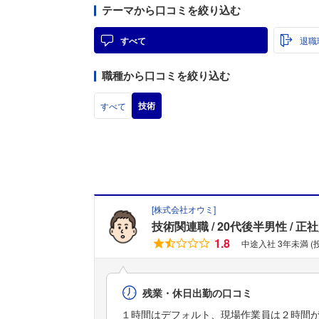
テーマから口コミを絞り込む
すべて
退職
職種から口コミを絞り込む
技術
すべて
[
株式会社オウミ
]
技術関連職
20代後半男性
正社
1.8
中途入社 3年未満 
残業・休日出勤の口コミ
１時間はデフォルト、現場作業員は２時間