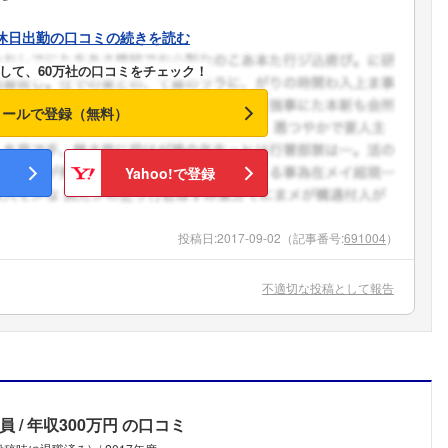
休日出勤の口コミの続きを読む
して、60万社の口コミをチェック！
メールで登録（無料）
Yahoo!で登録
投稿日:
2017-09-02
（記事番号:
691004
）
不適切な投稿として報告
員
年収300万円
の口コミ