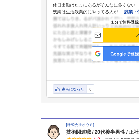
休日出勤はたまにあるがそんなに多くない
残業は生活残業的にやってる人が ...
残業・
１分で無料登録
Googleで登録
参考になった
0
[
株式会社オウミ
]
技術関連職
20代後半男性
正社