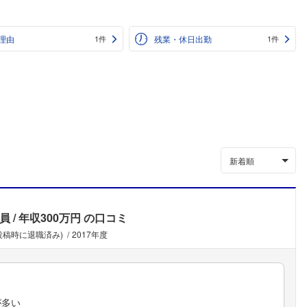
理由
残業・休日出勤
1件
1件
新着順
員
年収300万円
の口コミ
(投稿時に退職済み)
2017年度
が多い