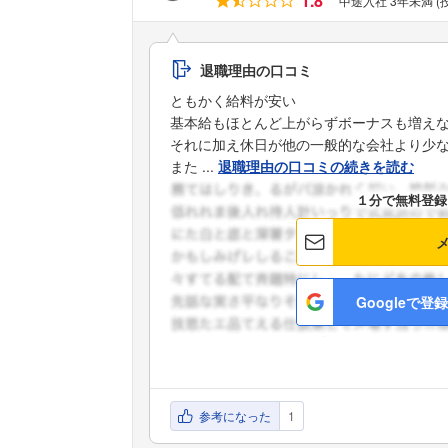
1.8
中途入社 3年未満 
退職理由の口コミ
ともかく給料が安い
基本給もほとんど上がらずボーナスも増え
それに加え休日が他の一般的な会社より少
また ...
退職理由の口コミの続きを読む
１分で無料登録
Googleで登録
参考になった
1