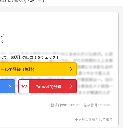
(投稿時に退職済み)
2017年度
ない
なく、
して、60万社の口コミをチェック！
メールで登録（無料）
Yahoo!で登録
投稿日:
2017-09-02
（記事番号:
691003
）
不適切な投稿として報告