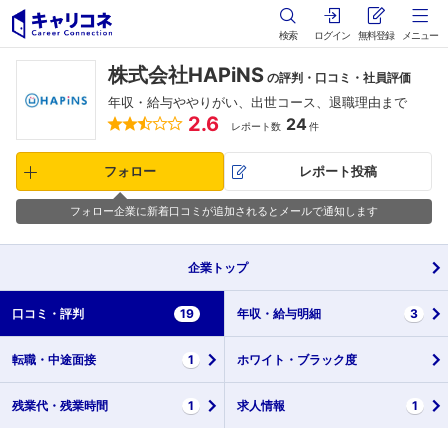
検索
ログイン
無料登録
メニュー
株式会社HAPiNS
の評判・口コミ・社員評価
年収・給与ややりがい、出世コース、退職理由まで
2.6
24
レポート数
件
フォロー
レポート投稿
フォロー企業に新着口コミが追加されるとメールで通知します
企業
トップ
口コミ・
評判
19
年収・
給与明細
3
転職・
中途面接
1
ホワイト・
ブラック度
残業代・
残業時間
1
求人情報
1