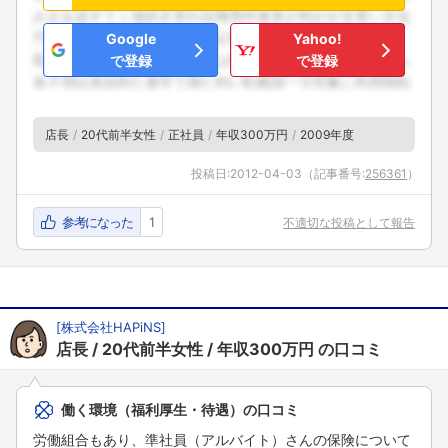
Google
Yahoo!
で登録
で登録
店長
20代前半女性
正社員
年収300万円
2009年度
投稿日:
2012-04-03
（記事番号:
256361
）
参考になった
1
不適切な投稿として報告
[
株式会社HAPiNS
]
店長
20代前半女性
年収300万円
の口コミ
働く環境（福利厚生・待遇）の口コミ
労働組合もあり、準社員（アルバイト）さんの保険について