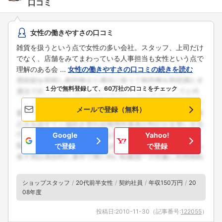
口コミ
女性の働きやすさの口コミ
雑貨を扱うという点で女性の多い会社。スタッフ、上司だけ
でなく、店舗をみてまわっている人事担当も女性という点で
理解のある会 ...
女性の働きやすさの口コミの続きを読む
１分で無料登録して、60万社の口コミをチェック
メールで登録（無料）
Google
Yahoo!
で登録
で登録
ショップスタッフ
20代前半女性
契約社員
年収150万円
20
08年度
投稿日:
2010-11-30
（記事番号:
122055
）