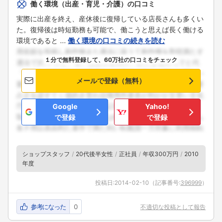
働く環境（出産・育児・介護）の口コミ
こちらの企業もフォローしませんか？
実際に出産を終え、産休後に復帰している店長さんも多くい
た。復帰後は時短勤務も可能で、働こうと思えば長く働ける
環境であると ...
働く環境の口コミの続きを読む
１分で無料登録して、60万社の口コミをチェック
メールで登録（無料）
Google
Yahoo!
で登録
で登録
ショップスタッフ
20代後半女性
正社員
年収300万円
2010
年度
投稿日:
2014-02-10
（記事番号:
396999
）
参考になった
0
不適切な投稿として報告