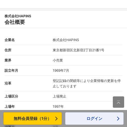
株式会社HAPiNS
会社概要
企業名
株式会社HAPiNS
住所
東京都新宿区北新宿2丁目21番1号
業界
小売業
設立年月
1969年7月
登記記録の閉鎖等により企業情報の更新を停
沿革
止しております
上場区分
上場廃止

上場年
1997年
証券コード
7577
無料会員登録（1分）
ログイン
決算月
3月