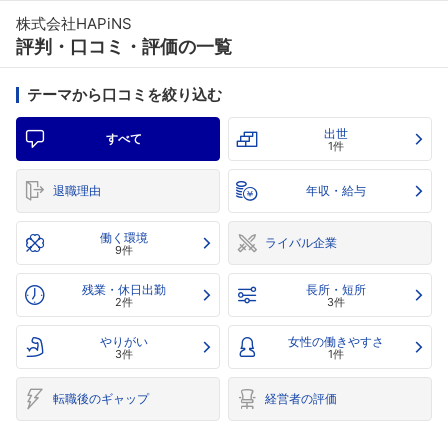
株式会社HAPiNS
評判・口コミ・評価の一覧
テーマから口コミを絞り込む
出世
すべて
1件
退職理由
年収・給与
働く環境
ライバル企業
9件
残業・休日出勤
長所・短所
2件
3件
やりがい
女性の働きやすさ
3件
1件
転職後のギャップ
経営者の評価