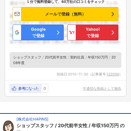
１分で無料登録して、60万社の口コミをチェック
メールで登録（無料）
Google
Yahoo!
で登録
で登録
ショップスタッフ
20代前半女性
契約社員
年収150万円
20
08年度
投稿日:
2010-11-30
（記事番号:
122056
）
参考になった
0
不適切な投稿として報告
[
株式会社HAPiNS
]
ショップスタッフ
20代前半女性
年収150万円
の