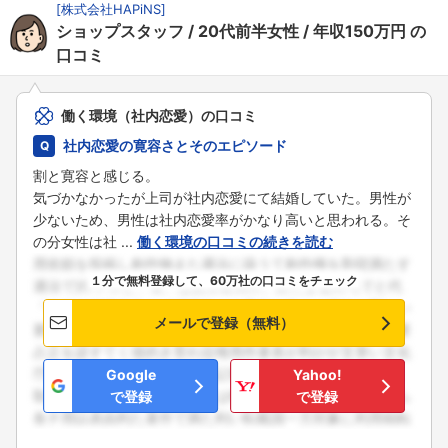
[
株式会社HAPiNS
]
ショップスタッフ
20代前半女性
年収150万円
の
口コミ
働く環境（社内恋愛）の口コミ
社内恋愛の寛容さとそのエピソード
割と寛容と感じる。
気づかなかったが上司が社内恋愛にて結婚していた。男性が
少ないため、男性は社内恋愛率がかなり高いと思われる。そ
の分女性は社 ...
働く環境の口コミの続きを読む
１分で無料登録して、60万社の口コミをチェック
メールで登録（無料）
Google
Yahoo!
で登録
で登録