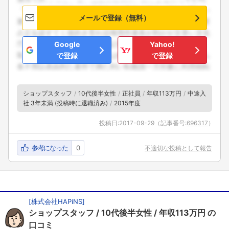
メールで登録（無料）
Google
Yahoo!
で登録
で登録
ショップスタッフ
10代後半女性
正社員
年収113万円
中途入
社 3年未満 (投稿時に退職済み)
2015年度
投稿日:
2017-09-29
（記事番号:
696317
）
参考になった
0
不適切な投稿として報告
[
株式会社HAPiNS
]
ショップスタッフ
10代後半女性
年収113万円
の
口コミ