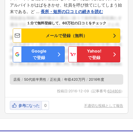
アルバイトがはばをきかせ、社員を呼び捨てにしてしまう始
末である。ど ...
長所・短所の口コミの続きを読む
１分で無料登録して、60万社の口コミをチェック
メールで登録（無料）
Google
Yahoo!
で登録
で登録
店長
50代前半男性
正社員
年収420万円
2016年度
投稿日:
2016-12-09
（記事番号:
634806
）
参考になった
0
不適切な投稿として報告