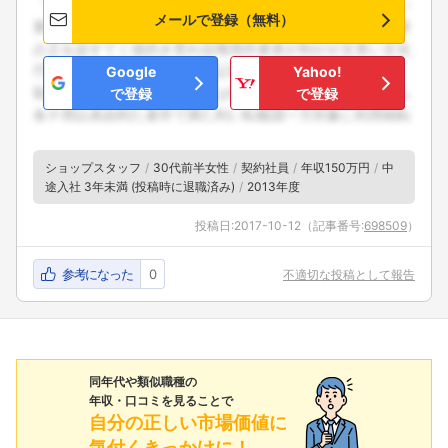
メールで登録（無料）
Google
Yahoo!
で登録
で登録
ショップスタッフ
30代前半女性
契約社員
年収150万円
中
途入社 3年未満 (投稿時に退職済み)
2013年度
投稿日:
2017-10-12
（記事番号:
698509
）
参考になった
0
不適切な投稿として報告
同年代や類似職種の
年収・口コミを見ることで
自分の正しい市場価値に
気付くきっかけに！