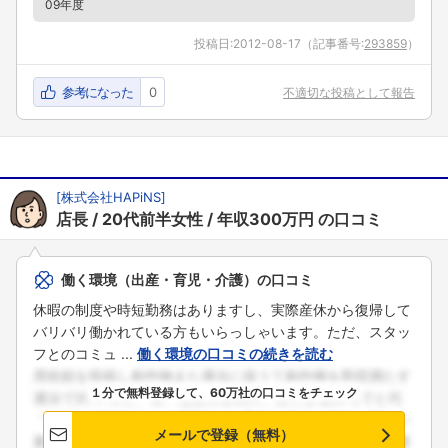
09年度
投稿日:
2012-08-17
（記事番号:
293859
）
参考になった
0
不適切な投稿として報告
[
株式会社HAPiNS
]
店長
20代前半女性
年収300万円
の口コミ
働く環境（出産・育児・介護）の口コミ
休暇の制度や時短勤務はありますし、実際産休から復帰して
バリバリ働かれている方もいらっしゃいます。ただ、スタッ
フとのコミュ ...
働く環境の口コミの続きを読む
１分で無料登録して、60万社の口コミをチェック
メールで登録（無料）