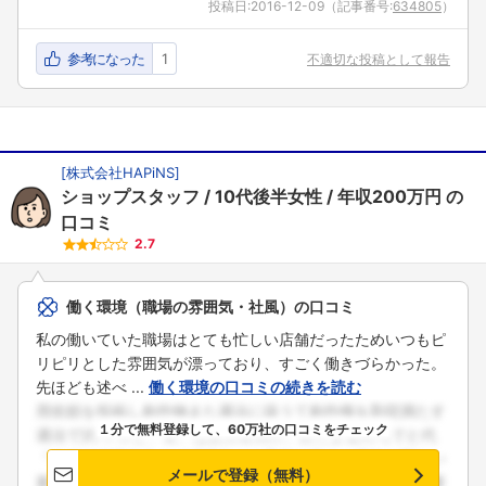
投稿日:
2016-12-09
（記事番号:
634805
）
参考になった
1
不適切な投稿として報告
[
株式会社HAPiNS
]
ショップスタッフ
10代後半女性
年収200万円
の
口コミ
2.7
働く環境（職場の雰囲気・社風）の口コミ
私の働いていた職場はとても忙しい店舗だったためいつもピ
リピリとした雰囲気が漂っており、すごく働きづらかった。
先ほども述べ ...
働く環境の口コミの続きを読む
１分で無料登録して、60万社の口コミをチェック
メールで登録（無料）