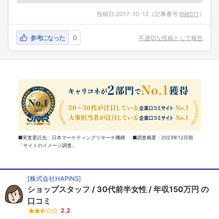
投稿日:
2017-10-12
（記事番号:
698511
）
参考になった
0
不適切な投稿として報告
■実査委託先：日本マーケティングリサーチ機構 ■調査概要：2023年12月期
「サイトのイメージ調査」
[
株式会社HAPiNS
]
ショップスタッフ
30代前半女性
年収150万円
の
口コミ
2.2