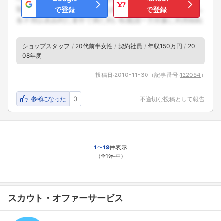
で登録
で登録
ショップスタッフ
20代前半女性
契約社員
年収150万円
20
08年度
投稿日:
2010-11-30
（記事番号:
122054
）
参考になった
0
不適切な投稿として報告
1〜19
件表示
（全19件中）
スカウト・オファーサービス