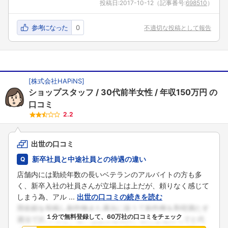
投稿日:
2017-10-12
（記事番号:
698510
）
参考になった
0
不適切な投稿として報告
[
株式会社HAPiNS
]
ショップスタッフ
30代前半女性
年収150万円
の
口コミ
2.2
出世の口コミ
新卒社員と中途社員との待遇の違い
店舗内には勤続年数の長いベテランのアルバイトの方も多
く、新卒入社の社員さんが立場上は上だが、頼りなく感じて
しまう為、アル ...
出世の口コミの続きを読む
１分で無料登録して、60万社の口コミをチェック