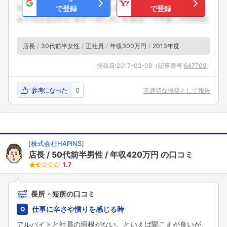
で登録
で登録
店長
30代前半女性
正社員
年収300万円
2013年度
投稿日:
2017-02-08
（記事番号:
647709
）
参考になった
0
不適切な投稿として報告
[
株式会社HAPiNS
]
店長
50代前半男性
年収420万円
の口コミ
1.7
長所・短所の口コミ
仕事に辛さや憤りを感じる時
アルバイトと社員の垣根がない。といえば聞こえが良いが、