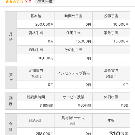
2.2
2016年度
基本給
時間外手当
役職手当
200,000
0
10,000
円
円
円
資格手当
住宅手当
家族手当
月
給
0
15,000
15,000
円
円
円
通勤手当
その他手当
18,000
0
円
円
定期賞与
決算賞与
インセンティブ賞与
賞
（0回計）
（0回計）
与
0
0
0
円
円
円
総残業時間
サービス残業
休日出勤
勤
務
60
60
6
月
時間
月
時間
月
日
賞与(ボーナス)
月給合計
年収
合計
合
計
310
258,000
0
万円
円
円