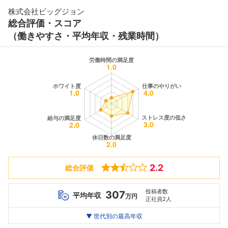
株式会社ビッグジョン
総合評価・スコア
（働きやすさ・平均年収・残業時間）
2.2
総合評価
投稿者数
307
平均年収
万円
正社員2人
世代別
20代
▼ 世代別の最高年収
30代
40代
最高年収
--万
304
310
万
万