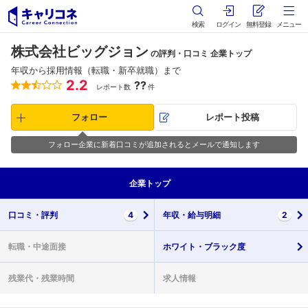
検索
ログイン
無料登録
メニュー
株式会社ビッグジョン
の評判・口コミ 企業トップ
年収から採用情報（転職・新卒就職）まで
2.2
??
レポート数
件
フォロー
レポート投稿
フォロー企業に新着口コミが追加されるとメールで通知します
企業
トップ
口コミ・
評判
4
年収・
給与明細
2
転職・
中途面接
ホワイト・
ブラック度
残業代・
残業時間
求人情報