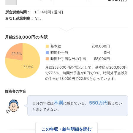
所定労働時間：
1日14時間 / 週6日
みなし残業制度：
なし
月給258,000円の内訳
基本給
200,000円
時間外手当
0円
フォローしました
時間外手当以外の手当
58,000円
月給258,000円の内訳として、基本給が200,000円
こちらの企業もフォローしませんか？
で77.5％、時間外手当が0円で0％、時間外手当以外
の手当が58,000円で22.5％となっています。
投稿者の本音
不満
550万円
自分の年収は
に感じている。
貰えない
と満足できない。
この年収・給与明細を読む