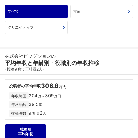
すべて
営業
クリエイティブ
株式会社ビッグジョンの
平均年収と年齢別・役職別の年収推移
（投稿者数：正社員2人）
306.8
投稿者の平均年収
万円
304
309
年収範囲
万～
万円
39.5
平均年齢
歳
2
投稿者数
正社員
人
職種別
平均年収