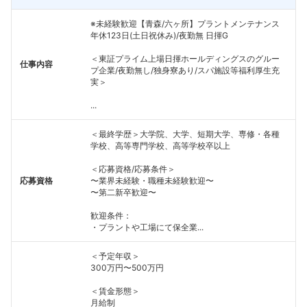
※未経験歓迎【青森/六ヶ所】プラントメンテナンス
年休123日(土日祝休み)/夜勤無 日揮G
＜東証プライム上場日揮ホールディングスのグルー
仕事内容
プ企業/夜勤無し/独身寮あり/スパ施設等福利厚生充
実＞
...
＜最終学歴＞大学院、大学、短期大学、専修・各種
学校、高等専門学校、高等学校卒以上
＜応募資格/応募条件＞
応募資格
〜業界未経験・職種未経験歓迎〜
〜第二新卒歓迎〜
歓迎条件：
・プラントや工場にて保全業...
＜予定年収＞
300万円〜500万円
＜賃金形態＞
月給制