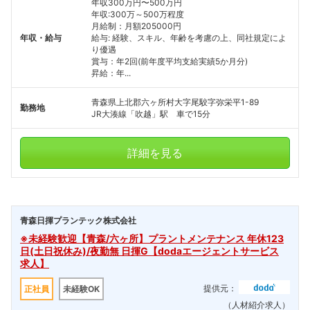
年収300万円〜500万円
年収:300万～500万程度
月給制：月額205000円
年収・給与
給与: 経験、スキル、年齢を考慮の上、同社規定によ
り優遇
賞与：年2回(前年度平均支給実績5か月分)
昇給：年...
青森県上北郡六ヶ所村大字尾駮字弥栄平1-89
勤務地
JR大湊線「吹越」駅 車で15分
詳細を見る
青森日揮プランテック株式会社
※未経験歓迎【青森/六ヶ所】プラントメンテナンス 年休123
日(土日祝休み)/夜勤無 日揮G【dodaエージェントサービス
求人】
提供元：
正社員
未経験OK
（人材紹介求人）