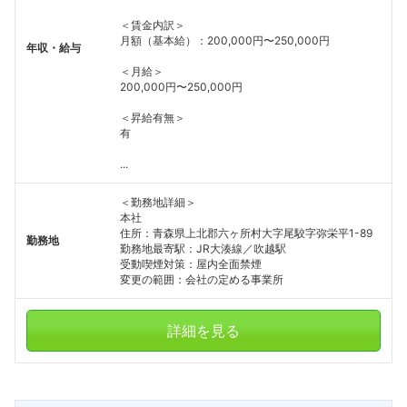
＜賃金内訳＞
月額（基本給）：200,000円〜250,000円
年収・給与
＜月給＞
200,000円〜250,000円
＜昇給有無＞
有
...
＜勤務地詳細＞
本社
住所：青森県上北郡六ヶ所村大字尾駮字弥栄平1-89
勤務地
勤務地最寄駅：JR大湊線／吹越駅
受動喫煙対策：屋内全面禁煙
変更の範囲：会社の定める事業所
詳細を見る