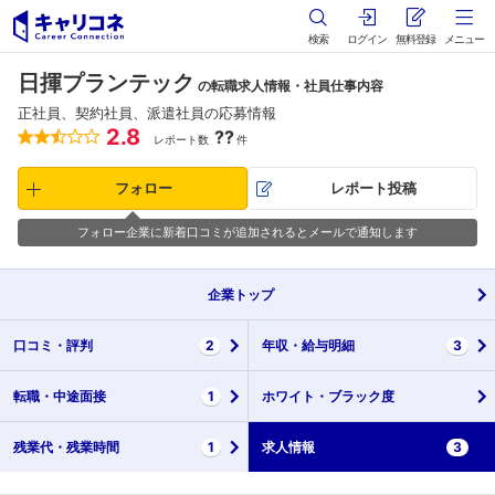
検索
ログイン
無料登録
メニュー
日揮プランテック
の転職求人情報・社員仕事内容
正社員、契約社員、派遣社員の応募情報
2.8
??
レポート数
件
フォロー
レポート投稿
フォロー企業に新着口コミが追加されるとメールで通知します
企業
トップ
口コミ・
評判
2
年収・
給与明細
3
転職・
中途面接
1
ホワイト・
ブラック度
残業代・
残業時間
1
求人情報
3