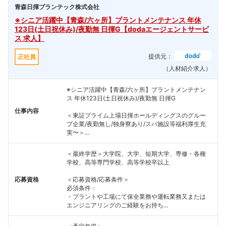
青森日揮プランテック株式会社
※シニア活躍中【青森/六ヶ所】プラントメンテナンス 年休
123日(土日祝休み)/夜勤無 日揮G【dodaエージェントサービ
ス 求人】
提供元：
正社員
（人材紹介求人）
※シニア活躍中【青森/六ヶ所】プラントメンテナン
ス 年休123日(土日祝休み)/夜勤無 日揮G
仕事内容
＜東証プライム上場日揮ホールディングスのグルー
プ企業/夜勤無し/独身寮あり/スパ施設等福利厚生充
実〜＞...
＜最終学歴＞大学院、大学、短期大学、専修・各種
学校、高等専門学校、高等学校卒以上
応募資格
＜応募資格/応募条件＞
必須条件：
・プラントや工場にて保全業務や運転業務又または
エンジニアリングのご経験をお持ち...