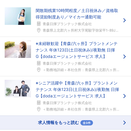
閑散期残業10時間程度／土日祝休み／資格取
得奨励制度あり／マイカー通勤可能
青森日揮プランテック株式会社
青森県上北郡六ヶ所村大字尾駮字弥栄平1-89JR大...
※未経験歓迎【青森/六ヶ所】プラントメンテ
ナンス 年休123日(土日祝休み)/夜勤無 日揮
G【dodaエージェントサービス 求人】
青森日揮プランテック株式会社
＜勤務地詳細＞本社住所：青森県上北郡六ヶ所村大字尾...
※シニア活躍中【青森/六ヶ所】プラントメン
テナンス 年休123日(土日祝休み)/夜勤無 日揮
G【dodaエージェントサービス 求人】
青森日揮プランテック株式会社
＜勤務地詳細＞本社住所：青森県上北郡六ヶ所村大字尾...
求人情報をもっと読む
全3件