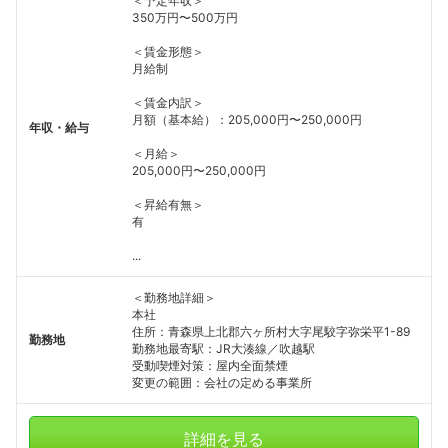
＜予定年収＞
350万円〜500万円
＜賃金形態＞
月給制
＜賃金内訳＞
月額（基本給）：205,000円〜250,000円
年収・給与
＜月給＞
205,000円〜250,000円
＜昇給有無＞
有
...
＜勤務地詳細＞
本社
住所：青森県上北郡六ヶ所村大字尾駮字弥栄平1-89
勤務地
勤務地最寄駅：JR大湊線／吹越駅
受動喫煙対策：屋内全面禁煙
変更の範囲：会社の定める事業所
詳細を見る