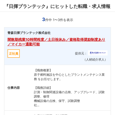
『日揮プランテック』にヒットした転職・求人情報
3
件中 1〜3件を表示
青森日揮プランテック株式会社
閑散期残業10時間程度／土日祝休み／資格取得奨励制度あり
／マイカー通勤可能
提供元：
正社員
（人材紹介求人）
【職務概要】
原子燃料施設を中心としたプラントメンテナンス業
務 をお任せします。
仕事内容
【職務詳細】
計測・制御関連設備の点検、アップグレード、試験
調整、修理
機械設備の点検、保守、試験調整
社...