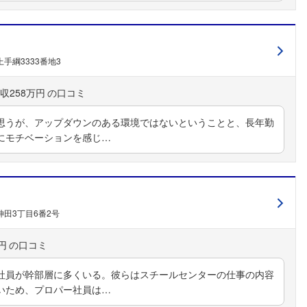
手綱3333番地3
収258万円
思うが、アップダウンのある環境ではないということと、長年勤
にモチベーションを感じ…
田3丁目6番2号
フォローしました
円
こちらの企業もフォローしませんか？
社員が幹部層に多くいる。彼らはスチールセンターの仕事の内容
いため、プロパー社員は…