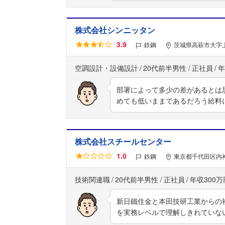
株式会社シンニッタン
3.9
鉄鋼
茨城県高萩市大字上
空調設計・設備設計
20代前半男性
正社員
年
部署によって多少の差があるとは
めても低いままであるだろう給料
株式会社スチールセンター
1.0
鉄鋼
東京都千代田区内神
技術関連職
20代前半男性
正社員
年収300万
新日鐵住金と本田技研工業からの
を実務レベルで理解しきれていな