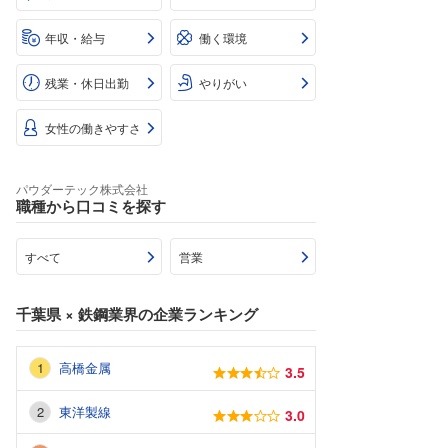
年収・給与
働く環境
残業・休日出勤
やりがい
女性の働きやすさ
パウダーテック株式会社
職種から口コミを探す
すべて
営業
千葉県
×
鉄鋼業界
の企業ランキング
高橋金属
3.5
東洋製線
3.0