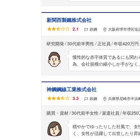
新関西製鐵株式会社
2.1
鉄鋼
大阪府堺市堺区塩
研究開発
30代前半男性
正社員
年収420万円
慢性的な赤字体質であるにも関わ
為、会社規模の縮小しか手がなく
神鋼鋼線工業株式会社
3.3
鉄鋼
兵庫県尼崎市中浜町
購買・資材
30代前半女性
派遣社員
年収25
穏やかでゆったりした社風で、女
く、女性が活躍して出世したり昇