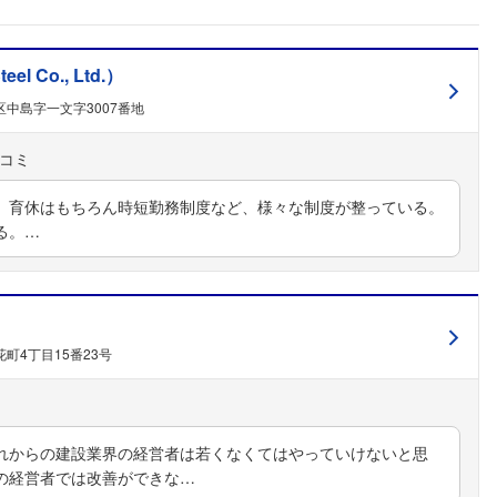
l Co., Ltd.）
中島字一文字3007番地
、育休はもちろん時短勤務制度など、様々な制度が整っている。
る。…
町4丁目15番23号
れからの建設業界の経営者は若くなくてはやっていけないと思
の経営者では改善ができな…