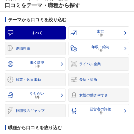
口コミをテーマ・職種から探す
テーマから口コミを絞り込む
出世
すべて
1件
年収・給与
退職理由
1件
働く環境
ライバル企業
3件
残業・休日出勤
長所・短所
やりがい
女性の働きやすさ
1件
経営者の評価
転職後のギャップ
1件
職種から口コミを絞り込む