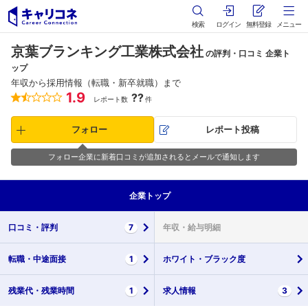
検索
ログイン
無料登録
メニュー
京葉ブランキング工業株式会社
の評判・口コミ 企業ト
ップ
年収から採用情報（転職・新卒就職）まで
1.9
??
レポート数
件
フォロー
レポート投稿
フォロー企業に新着口コミが追加されるとメールで通知します
企業
トップ
口コミ・
評判
7
年収・
給与明細
転職・
中途面接
1
ホワイト・
ブラック度
残業代・
残業時間
1
求人情報
3