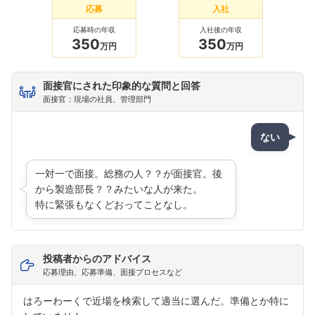
応募
入社
応募時の年収
入社後の年収
350
350
万円
万円
面接官にされた印象的な質問と回答
面接官：現場の社員、管理部門
ない
一対一で面接。総務の人？？が面接官。後
から製造部長？？みたいな人が来た。
特に緊張もなくどおってことなし。
投稿者からのアドバイス
応募理由、応募準備、面接プロセスなど
はろーわーくで近場を検索して適当に選んだ。準備とか特に