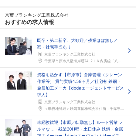
京葉ブランキング工業株式会社
おすすめの求人情報
既卒・第二新卒、大歓迎／残業ほぼ無し／
フォローしました
寮・社宅手当あり
京葉ブランキング工業株式会社
こちらの企業もフォローしませんか？
千葉県市原市八幡海岸通74-2ＪＲ内房線「八幡宿」...
資格を活かす【市原市】倉庫管理（クレーン
作業等） 賞与実績4.58ヶ月／社宅有 鉄鋼・
金属加工メーカ【dodaエージェントサービス
求人】
京葉ブランキング工業株式会社
＜勤務地詳細＞鉄鋼運輸株式会社住所：千葉県市原市八...
未経験歓迎【市原／転勤無し】ルート営業 ノ
ルマなし・残業20H程・土日休み 鉄鋼・金属
加工メーカー【dodaエージェントサービス