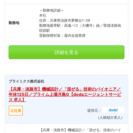
＜勤務地詳細＞
本社
住所：兵庫県淡路市夢舞台1-38
勤務地
勤務地最寄駅：高速バス（大磯号）線／聖隷淡路病
院前駅
受動喫煙対策：屋内全面禁煙
詳細を見る
プライミクス株式会社
【兵庫・淡路市】機械設計／「混ぜる」技術のパイオニア／
年休125日／プライム上場月島G【dodaエージェントサービ
ス 求人】
提供元：
正社員
（人材紹介求人）
【兵庫・淡路市】機械設計／「混ぜる」技術のパイ