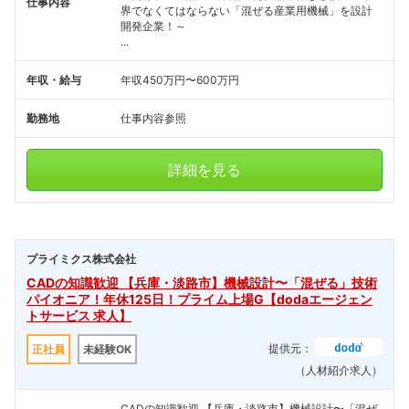
仕事内容
界でなくてはならない「混ぜる産業用機械」を設計
開発企業！～
...
年収・給与
年収450万円〜600万円
勤務地
仕事内容参照
詳細を見る
プライミクス株式会社
CADの知識歓迎 【兵庫・淡路市】機械設計〜「混ぜる」技術
パイオニア！年休125日！プライム上場G【dodaエージェン
トサービス 求人】
提供元：
正社員
未経験OK
（人材紹介求人）
CADの知識歓迎 【兵庫・淡路市】機械設計〜「混ぜ