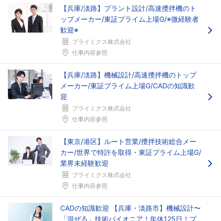
【兵庫/淡路】プラント設計/高速攪拌機のト
ップメーカー/東証プライム上場G/※微経験者
歓迎※
プライミクス株式会社
仕事内容参照
【兵庫/淡路】機械設計/高速攪拌機のトップ
メーカー/東証プライム上場G/CADの知識歓
迎
プライミクス株式会社
仕事内容参照
【東京/港区】ルート営業/攪拌技術総合メー
カー/世界で特許を取得・東証プライム上場G/
業界未経験歓迎
プライミクス株式会社
仕事内容参照
CADの知識歓迎 【兵庫・淡路市】機械設計〜
「混ぜる」技術パイオニア！年休125日！プ