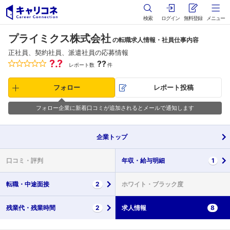
検索
ログイン
無料登録
メニュー
プライミクス株式会社
の転職求人情報・社員仕事内容
正社員、契約社員、派遣社員の応募情報
?.?
??
レポート数
件
フォロー
レポート投稿
フォロー企業に新着口コミが追加されるとメールで通知します
企業
トップ
口コミ・
評判
年収・
給与明細
1
転職・
中途面接
2
ホワイト・
ブラック度
残業代・
残業時間
2
求人情報
8