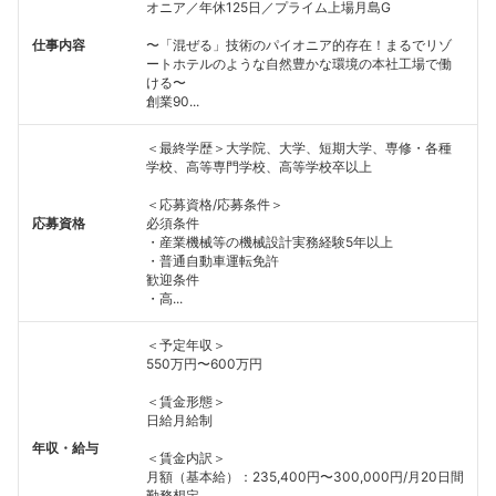
オニア／年休125日／プライム上場月島G
仕事内容
〜「混ぜる」技術のパイオニア的存在！まるでリゾ
ートホテルのような自然豊かな環境の本社工場で働
ける〜
創業90...
＜最終学歴＞大学院、大学、短期大学、専修・各種
学校、高等専門学校、高等学校卒以上
＜応募資格/応募条件＞
応募資格
必須条件
・産業機械等の機械設計実務経験5年以上
・普通自動車運転免許
歓迎条件
・高...
＜予定年収＞
550万円〜600万円
＜賃金形態＞
日給月給制
年収・給与
＜賃金内訳＞
月額（基本給）：235,400円〜300,000円/月20日間
勤務想定