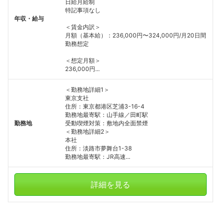
日給月給制
特記事項なし
年収・給与
＜賃金内訳＞
月額（基本給）：236,000円〜324,000円/月20日間
勤務想定
＜想定月額＞
236,000円...
＜勤務地詳細1＞
東京支社
住所：東京都港区芝浦3-16-4
勤務地最寄駅：山手線／田町駅
勤務地
受動喫煙対策：敷地内全面禁煙
＜勤務地詳細2＞
本社
住所：淡路市夢舞台1-38
勤務地最寄駅：JR高速...
詳細を見る