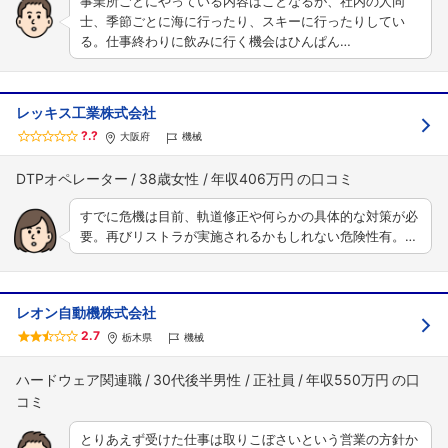
事業所ごとにやっている内容はことなるが、社内の人同
士、季節ごとに海に行ったり、スキーに行ったりしてい
る。仕事終わりに飲みに行く機会はひんぱん…
レッキス工業株式会社
?.?
大阪府
機械
DTPオペレーター
38歳女性
年収406万円
すでに危機は目前、軌道修正や何らかの具体的な対策が必
要。再びリストラが実施されるかもしれない危険性有。…
レオン自動機株式会社
2.7
栃木県
機械
ハードウェア関連職
30代後半男性
正社員
年収550万円
とりあえず受けた仕事は取りこぼさいという営業の方針か