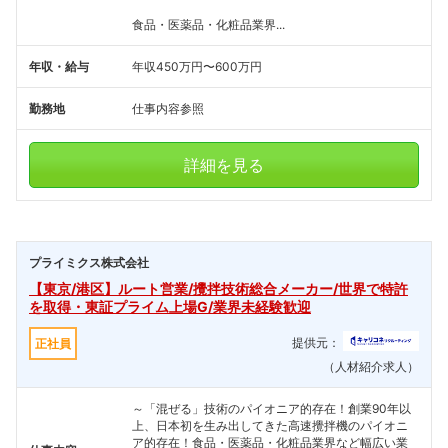
食品・医薬品・化粧品業界...
年収・給与
年収450万円〜600万円
勤務地
仕事内容参照
詳細を見る
プライミクス株式会社
【東京/港区】ルート営業/攪拌技術総合メーカー/世界で特許
を取得・東証プライム上場G/業界未経験歓迎
提供元：
正社員
（人材紹介求人）
～「混ぜる」技術のパイオニア的存在！創業90年以
上、日本初を生み出してきた高速攪拌機のパイオニ
ア的存在！食品・医薬品・化粧品業界など幅広い業