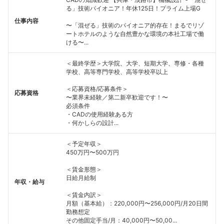
る」技術パイオニア！年休125日！プライム上場G
仕事内容
〜「混ぜる」技術のパイオニア的存在！まるでリゾ
ートホテルのような自然豊かな環境の本社工場で働
ける〜...
＜最終学歴＞大学院、大学、短期大学、専修・各種
学校、高等専門学校、高等学校卒以上
＜応募資格/応募条件＞
応募資格
〜業界未経験／第二新卒歓迎です！〜
必須条件
・CADの使用経験ある方
・何かしらの設計...
＜予定年収＞
450万円〜500万円
＜賃金形態＞
日給月給制
年収・給与
＜賃金内訳＞
月額（基本給）：220,000円〜256,000円/月20日間
勤務想定
その他固定手当/月：40,000円〜50,00...