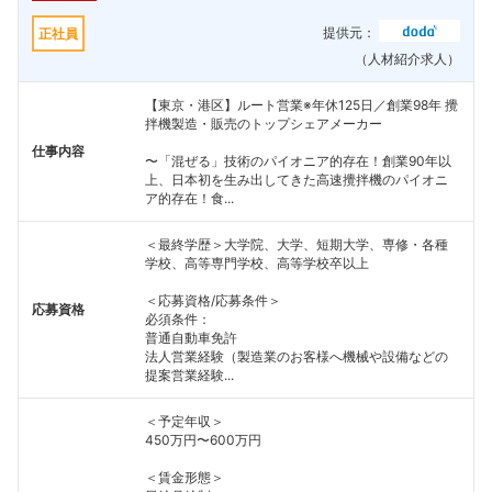
提供元：
正社員
（人材紹介求人）
【東京・港区】ルート営業※年休125日／創業98年 攪
拌機製造・販売のトップシェアメーカー
仕事内容
〜「混ぜる」技術のパイオニア的存在！創業90年以
上、日本初を生み出してきた高速攪拌機のパイオニ
ア的存在！食...
＜最終学歴＞大学院、大学、短期大学、専修・各種
学校、高等専門学校、高等学校卒以上
＜応募資格/応募条件＞
応募資格
必須条件：
普通自動車免許
法人営業経験（製造業のお客様へ機械や設備などの
提案営業経験...
＜予定年収＞
450万円〜600万円
＜賃金形態＞