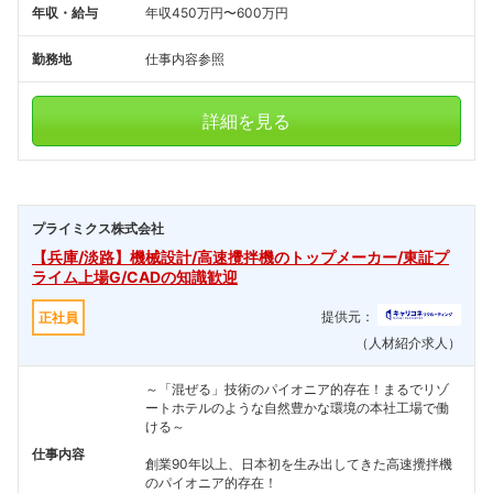
年収・給与
年収450万円〜600万円
勤務地
仕事内容参照
詳細を見る
プライミクス株式会社
【兵庫/淡路】機械設計/高速攪拌機のトップメーカー/東証プ
ライム上場G/CADの知識歓迎
提供元：
正社員
（人材紹介求人）
～「混ぜる」技術のパイオニア的存在！まるでリゾ
ートホテルのような自然豊かな環境の本社工場で働
ける～
仕事内容
創業90年以上、日本初を生み出してきた高速攪拌機
のパイオニア的存在！