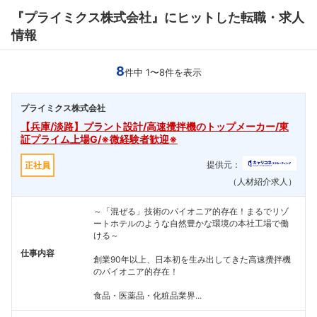
『プライミクス株式会社』にヒットした転職・求人
情報
8
件中 1〜8件を表示
プライミクス株式会社
【兵庫/淡路】プラント設計/高速攪拌機のトップメーカー/東
証プライム上場G/※微経験者歓迎※
提供元：
正社員
（人材紹介求人）
～「混ぜる」技術のパイオニア的存在！まるでリゾ
ートホテルのような自然豊かな環境の本社工場で働
ける～
仕事内容
創業90年以上、日本初を生み出してきた高速攪拌機
のパイオニア的存在！
食品・医薬品・化粧品業界...