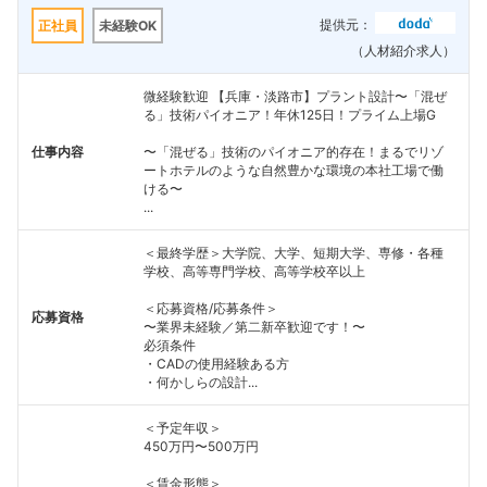
提供元：
正社員
未経験OK
（人材紹介求人）
微経験歓迎 【兵庫・淡路市】プラント設計〜「混ぜ
る」技術パイオニア！年休125日！プライム上場G
仕事内容
〜「混ぜる」技術のパイオニア的存在！まるでリゾ
ートホテルのような自然豊かな環境の本社工場で働
ける〜
...
＜最終学歴＞大学院、大学、短期大学、専修・各種
学校、高等専門学校、高等学校卒以上
＜応募資格/応募条件＞
応募資格
〜業界未経験／第二新卒歓迎です！〜
必須条件
・CADの使用経験ある方
・何かしらの設計...
＜予定年収＞
450万円〜500万円
＜賃金形態＞