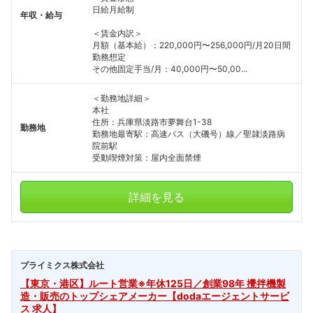
日給月給制
年収・給与
＜賃金内訳＞
フォローしました
月額（基本給）：220,000円〜256,000円/月20日間
勤務想定
こちらの企業もフォローしませんか？
その他固定手当/月：40,000円〜50,00...
＜勤務地詳細＞
本社
住所：兵庫県淡路市夢舞台1-38
勤務地
勤務地最寄駅：高速バス（大磯号）線／聖隷淡路病
院前駅
受動喫煙対策：屋内全面禁煙
詳細を見る
プライミクス株式会社
【東京・港区】ルート営業※年休125日／創業98年 攪拌機製
造・販売のトップシェアメーカー【dodaエージェントサービ
ス 求人】