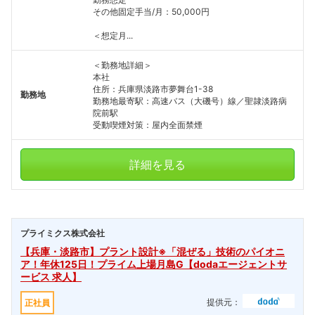
その他固定手当/月：50,000円
＜想定月...
＜勤務地詳細＞
本社
住所：兵庫県淡路市夢舞台1-38
勤務地
勤務地最寄駅：高速バス（大磯号）線／聖隷淡路病
院前駅
受動喫煙対策：屋内全面禁煙
詳細を見る
プライミクス株式会社
【兵庫・淡路市】プラント設計※「混ぜる」技術のパイオニ
ア！年休125日！プライム上場月島G【dodaエージェントサ
ービス 求人】
提供元：
正社員