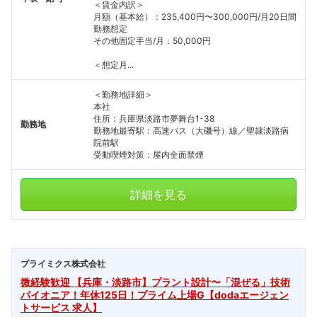
＜賃金内訳＞
月額（基本給）：235,400円〜300,000円/月20日間
勤務想定
その他固定手当/月：50,000円
＜想定月...
＜勤務地詳細＞
本社
住所：兵庫県淡路市夢舞台1-38
勤務地
勤務地最寄駅：高速バス（大磯号）線／聖隷淡路病
院前駅
受動喫煙対策：屋内全面禁煙
詳細を見る
プライミクス株式会社
微経験歓迎 【兵庫・淡路市】プラント設計〜「混ぜる」技術
パイオニア！年休125日！プライム上場G【dodaエージェン
トサービス 求人】