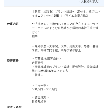
（人材紹介求人）
【兵庫・淡路市】プラント設計※「混ぜる」技術のパ
イオニア！年休125日！プライム上場月島G
仕事内容
〜「混ぜる」技術のパイオニア的存在！まるでリゾ
ートホテルのような自然豊かな環境の本社工場で働
ける〜
創業...
＜最終学歴＞大学院、大学、短期大学、専修・各種
学校、高等専門学校、高等学校卒以上
＜応募資格/応募条件＞
応募資格
必須条件
・産業機械等のプラント設計、配管設計、設備設計
等の実務経験5年以上ある方
・普通...
＜予定年収＞
550万円〜600万円
＜賃金形態＞
日給月給制
年収・給与