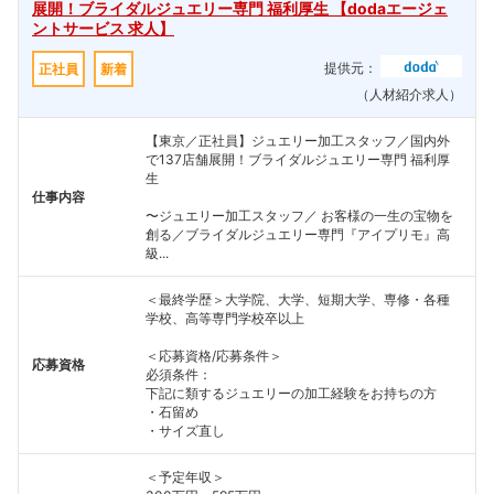
展開！ブライダルジュエリー専門 福利厚生 【dodaエージェ
ントサービス 求人】
提供元：
正社員
新着
（人材紹介求人）
【東京／正社員】ジュエリー加工スタッフ／国内外
で137店舗展開！ブライダルジュエリー専門 福利厚
生
仕事内容
〜ジュエリー加工スタッフ／ お客様の一生の宝物を
創る／ブライダルジュエリー専門『アイプリモ』高
級...
＜最終学歴＞大学院、大学、短期大学、専修・各種
学校、高等専門学校卒以上
＜応募資格/応募条件＞
応募資格
必須条件：
下記に類するジュエリーの加工経験をお持ちの方
・石留め
・サイズ直し
＜予定年収＞