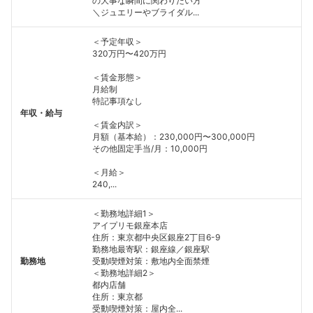
の大事な瞬間に関わりたい方
＼ジュエリーやブライダル...
＜予定年収＞
320万円〜420万円
＜賃金形態＞
月給制
特記事項なし
年収・給与
＜賃金内訳＞
月額（基本給）：230,000円〜300,000円
その他固定手当/月：10,000円
＜月給＞
240,...
＜勤務地詳細1＞
アイプリモ銀座本店
住所：東京都中央区銀座2丁目6-9
勤務地最寄駅：銀座線／銀座駅
勤務地
受動喫煙対策：敷地内全面禁煙
＜勤務地詳細2＞
都内店舗
住所：東京都
受動喫煙対策：屋内全...