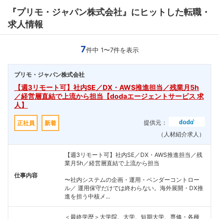
『プリモ・ジャパン株式会社』にヒットした転職・
求人情報
7
件中 1〜7件を表示
プリモ・ジャパン株式会社
【週3リモート可】社内SE／DX・AWS推進担当／残業月5h
／経営層直結で上流から担当【dodaエージェントサービス 求
人】
提供元：
正社員
新着
（人材紹介求人）
【週3リモート可】社内SE／DX・AWS推進担当／残
業月5h／経営層直結で上流から担当
仕事内容
〜社内システムの企画・運用・ベンダーコントロー
ル／ 運用保守だけでは終わらない。海外展開・DX推
進を担う中核メ...
＜最終学歴＞大学院、大学、短期大学、専修・各種