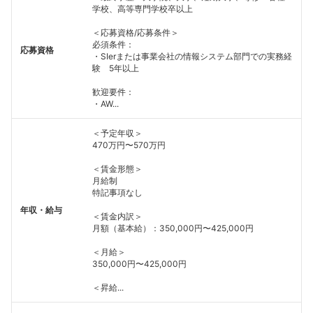
学校、高等専門学校卒以上
＜応募資格/応募条件＞
必須条件：
応募資格
・SIerまたは事業会社の情報システム部門での実務経
験 5年以上
歓迎要件：
・AW...
＜予定年収＞
470万円〜570万円
＜賃金形態＞
月給制
特記事項なし
年収・給与
＜賃金内訳＞
月額（基本給）：350,000円〜425,000円
＜月給＞
350,000円〜425,000円
＜昇給...