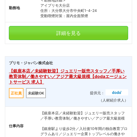
＜勤務地詳細＞
アイプリモ大分店
勤務地
住所：大分県大分市中央町1-4-24
受動喫煙対策：屋内全面禁煙
詳細を見る
プリモ・ジャパン株式会社
【銀座本店／未経験歓迎】ジュエリー販売スタッフ／手厚い
教育体制／働きやすい／アジア最大級規模【dodaエージェン
トサービス 求人】
提供元：
正社員
未経験OK
（人材紹介求人）
【銀座本店／未経験歓迎】ジュエリー販売スタッフ
／手厚い教育体制／働きやすい／アジア最大級規模
仕事内容
【銀座駅より徒歩2分／入社後10年間の独自教育プロ
グラムあり／ジュエリー企業トップレベルの働きや