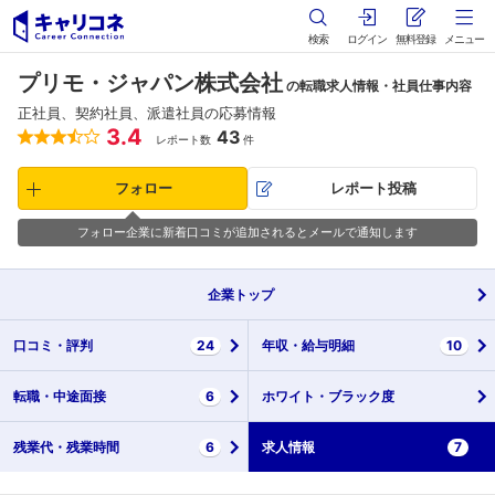
検索
ログイン
無料登録
メニュー
プリモ・ジャパン株式会社
の転職求人情報・社員仕事内容
正社員、契約社員、派遣社員の応募情報
3.4
43
レポート数
件
フォロー
レポート投稿
フォロー企業に新着口コミが追加されるとメールで通知します
企業
トップ
口コミ・
評判
24
年収・
給与明細
10
転職・
中途面接
6
ホワイト・
ブラック度
残業代・
残業時間
6
求人情報
7