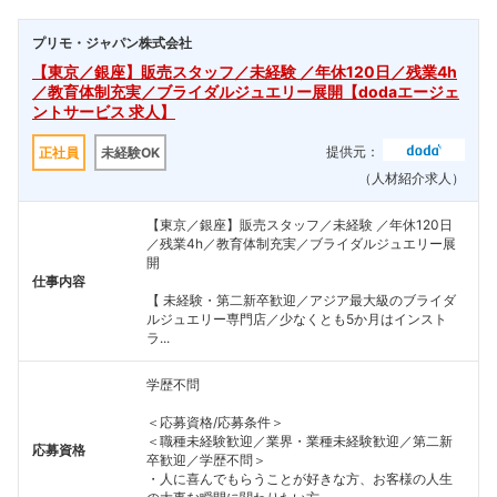
プリモ・ジャパン株式会社
【東京／銀座】販売スタッフ／未経験 ／年休120日／残業4h
／教育体制充実／ブライダルジュエリー展開【dodaエージェ
ントサービス 求人】
提供元：
正社員
未経験OK
（人材紹介求人）
【東京／銀座】販売スタッフ／未経験 ／年休120日
／残業4h／教育体制充実／ブライダルジュエリー展
開
仕事内容
【 未経験・第二新卒歓迎／アジア最大級のブライダ
ルジュエリー専門店／少なくとも5か月はインスト
ラ...
学歴不問
＜応募資格/応募条件＞
＜職種未経験歓迎／業界・業種未経験歓迎／第二新
応募資格
卒歓迎／学歴不問＞
・人に喜んでもらうことが好きな方、お客様の人生