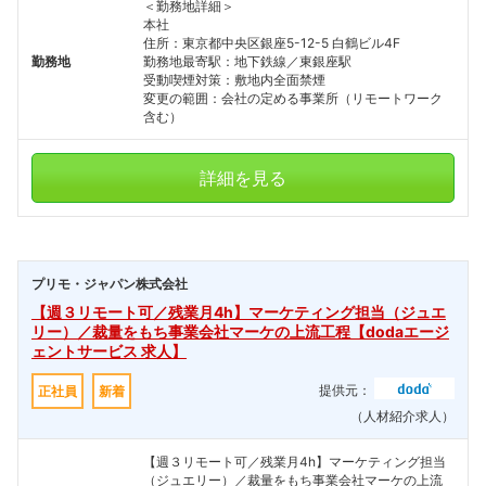
＜勤務地詳細＞
本社
住所：東京都中央区銀座5-12-5 白鶴ビル4F
勤務地
勤務地最寄駅：地下鉄線／東銀座駅
受動喫煙対策：敷地内全面禁煙
変更の範囲：会社の定める事業所（リモートワーク
含む）
詳細を見る
プリモ・ジャパン株式会社
【週３リモート可／残業月4h】マーケティング担当（ジュエ
リー）／裁量をもち事業会社マーケの上流工程【dodaエージ
ェントサービス 求人】
提供元：
正社員
新着
（人材紹介求人）
【週３リモート可／残業月4h】マーケティング担当
（ジュエリー）／裁量をもち事業会社マーケの上流