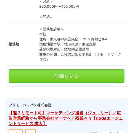
＜月給＞
350,000円〜425,000円
＜昇給...
＜勤務地詳細＞
本社
住所：東京都中央区銀座5-12-5 白鶴ビル4F
勤務地
勤務地最寄駅：地下鉄線／東銀座駅
受動喫煙対策：敷地内全面禁煙
変更の範囲：会社の定める事業所（リモートワーク
含む）
詳細を見る
プリモ・ジャパン株式会社
【週３リモート可】マーケティング担当（ジュエリー）／広
告営業経験から事業会社マーケへ／残業４ｈ【dodaエージェ
ントサービス 求人】