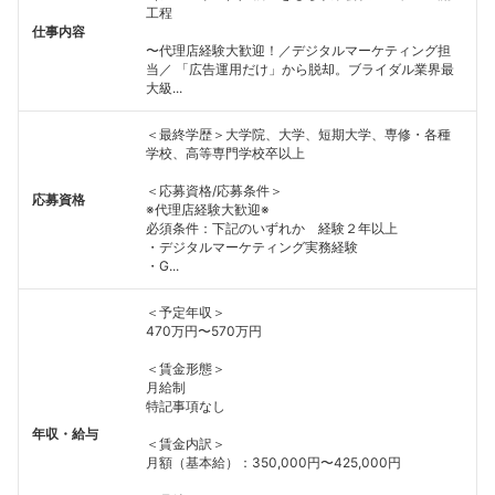
工程
仕事内容
〜代理店経験大歓迎！／デジタルマーケティング担
当／ 「広告運用だけ」から脱却。ブライダル業界最
大級...
＜最終学歴＞大学院、大学、短期大学、専修・各種
学校、高等専門学校卒以上
＜応募資格/応募条件＞
応募資格
※代理店経験大歓迎※
必須条件：下記のいずれか 経験２年以上
・デジタルマーケティング実務経験
・G...
＜予定年収＞
470万円〜570万円
＜賃金形態＞
月給制
特記事項なし
年収・給与
＜賃金内訳＞
月額（基本給）：350,000円〜425,000円