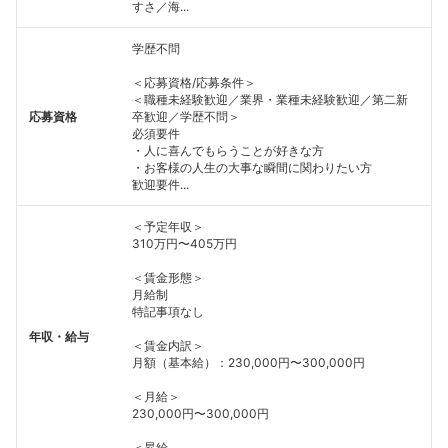
すさ／海...
学歴不問
＜応募資格/応募条件＞
＜職種未経験歓迎／業界・業種未経験歓迎／第二新
応募資格
卒歓迎／学歴不問＞
必須要件
・人に喜んでもらうことが好きな方
・お客様の人生の大事な瞬間に関わりたい方
歓迎要件...
＜予定年収＞
310万円〜405万円
＜賃金形態＞
月給制
特記事項なし
年収・給与
＜賃金内訳＞
月額（基本給）：230,000円〜300,000円
＜月給＞
230,000円〜300,000円
＜昇給...