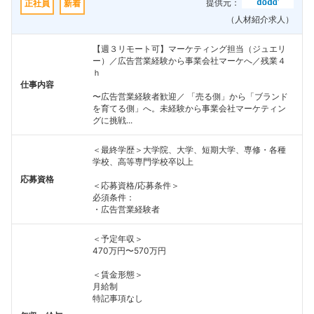
提供元：
正社員
新着
（人材紹介求人）
【週３リモート可】マーケティング担当（ジュエリ
ー）／広告営業経験から事業会社マーケへ／残業４
ｈ
仕事内容
〜広告営業経験者歓迎／ 「売る側」から「ブランド
を育てる側」へ。未経験から事業会社マーケティン
グに挑戦...
＜最終学歴＞大学院、大学、短期大学、専修・各種
学校、高等専門学校卒以上
応募資格
＜応募資格/応募条件＞
必須条件：
・広告営業経験者
＜予定年収＞
470万円〜570万円
＜賃金形態＞
月給制
特記事項なし