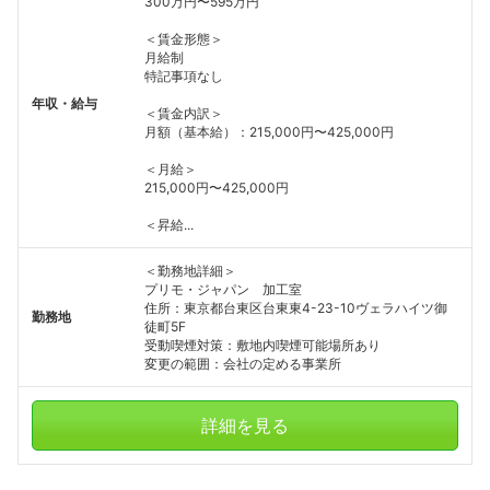
300万円〜595万円
＜賃金形態＞
月給制
特記事項なし
年収・給与
＜賃金内訳＞
月額（基本給）：215,000円〜425,000円
＜月給＞
215,000円〜425,000円
＜昇給...
＜勤務地詳細＞
プリモ・ジャパン 加工室
住所：東京都台東区台東東4-23-10ヴェラハイツ御
勤務地
徒町5F
受動喫煙対策：敷地内喫煙可能場所あり
変更の範囲：会社の定める事業所
詳細を見る