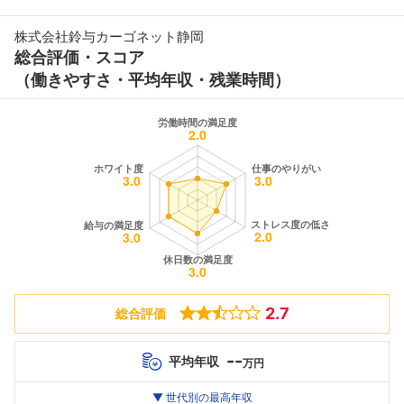
株式会社鈴与カーゴネット静岡
総合評価・スコア
（働きやすさ・平均年収・残業時間）
2.7
総合評価
--
平均年収
万円
世代別
20代
▼ 世代別の最高年収
30代
40代