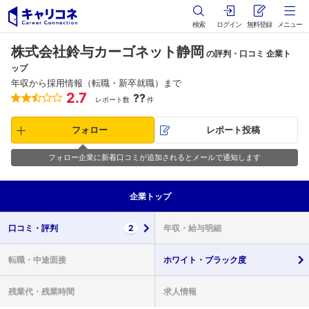
検索
ログイン
無料登録
メニュー
株式会社鈴与カーゴネット静岡
の評判・口コミ 企業ト
ップ
年収から採用情報（転職・新卒就職）まで
2.7
??
レポート数
件
フォロー
レポート投稿
フォロー企業に新着口コミが追加されるとメールで通知します
企業
トップ
口コミ・
評判
2
年収・
給与明細
転職・
中途面接
ホワイト・
ブラック度
残業代・
残業時間
求人情報