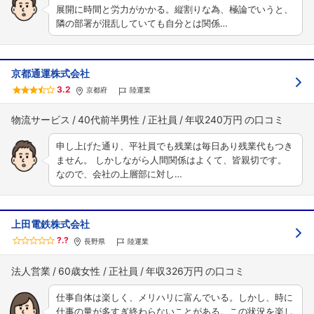
展開に時間と労力がかかる。縦割りな為、極論でいうと、
隣の部署が混乱していても自分とは関係…
京都通運株式会社
3.2
京都府
陸運業
物流サービス
40代前半男性
正社員
年収240万円
申し上げた通り、平社員でも残業は毎日あり残業代もつき
ません。 しかしながら人間関係はよくて、皆親切です。
なので、会社の上層部に対し…
上田電鉄株式会社
?.?
長野県
陸運業
法人営業
60歳女性
正社員
年収326万円
仕事自体は楽しく、メリハリに富んでいる。しかし、時に
仕事の量が多すぎ終わらないことがある。この状況を楽し