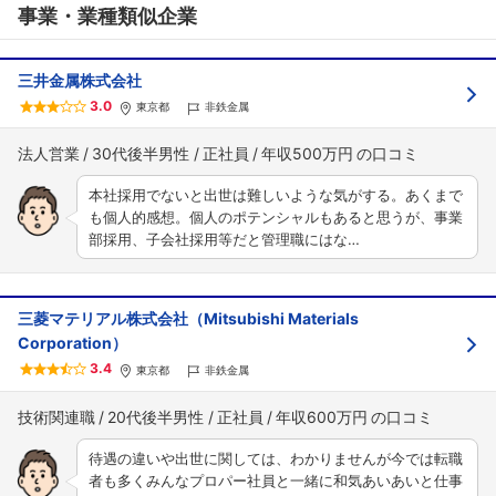
事業・業種類似企業
三井金属株式会社
3.0
東京都
非鉄金属
法人営業
30代後半男性
正社員
年収500万円
本社採用でないと出世は難しいような気がする。あくまで
も個人的感想。個人のポテンシャルもあると思うが、事業
部採用、子会社採用等だと管理職にはな…
三菱マテリアル株式会社（Mitsubishi Materials
Corporation）
3.4
東京都
非鉄金属
技術関連職
20代後半男性
正社員
年収600万円
待遇の違いや出世に関しては、わかりませんが今では転職
者も多くみんなプロパー社員と一緒に和気あいあいと仕事