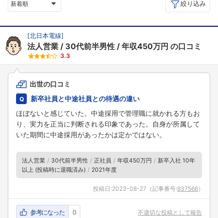
絞り込み
新着順
[
北日本電線
]
法人営業
30代前半男性
年収450万円
の口コミ
3.3
出世の口コミ
新卒社員と中途社員との待遇の違い
ほぼないと感じていた。中途採用で管理職に就かれる方もお
り、実力を正当に判断される印象であった。自身が所属して
いた期間に中途採用があったかは定かではない。
法人営業
30代前半男性
正社員
年収450万円
新卒入社 10年
以上 (投稿時に退職済み)
2021年度
投稿日:
2023-08-27
（記事番号:
937566
）
参考になった
0
不適切な投稿として報告