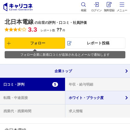
検索
ログイン
無料登録
メニュー
北日本電線
の出世の評判・口コミ・社員評価
3.3
??
レポート数
件
フォロー
レポート投稿
フォロー企業に新着口コミが追加されるとメールで通知します
企業
トップ
口コミ・
評判
5
年収・
給与明細
転職・
中途面接
ホワイト・
ブラック度
残業代・
残業時間
求人情報