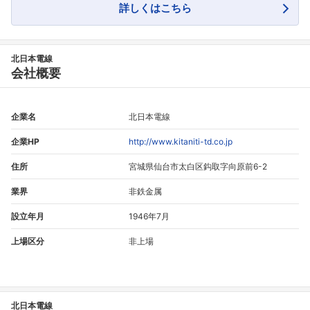
詳しくはこちら
北日本電線
会社概要
企業名
北日本電線
企業HP
http://www.kitaniti-td.co.jp
住所
宮城県仙台市太白区鈎取字向原前6-2
業界
非鉄金属
設立年月
1946年7月
上場区分
非上場
北日本電線