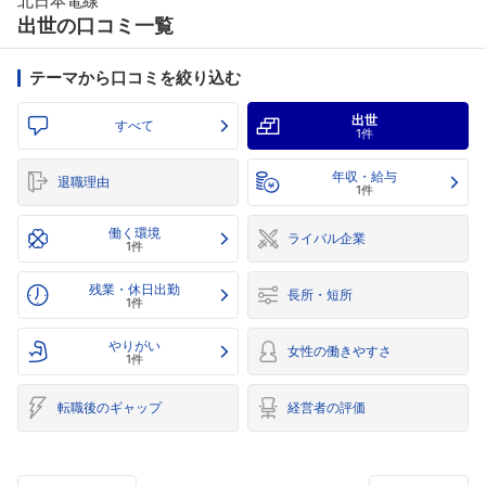
北日本電線
出世の口コミ一覧
テーマから口コミを絞り込む
出世
すべて
1件
年収・給与
退職理由
1件
働く環境
ライバル企業
1件
残業・休日出勤
長所・短所
1件
やりがい
女性の働きやすさ
1件
転職後のギャップ
経営者の評価