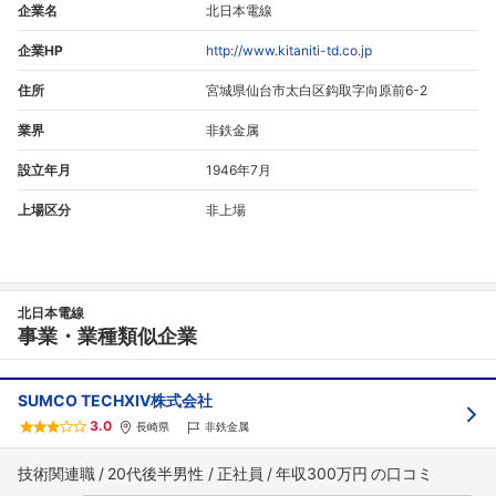
企業名
北日本電線
企業HP
http://www.kitaniti-td.co.jp
住所
宮城県仙台市太白区鈎取字向原前6-2
業界
非鉄金属
設立年月
1946年7月
上場区分
非上場
北日本電線
事業・業種類似企業
SUMCO TECHXIV株式会社
3.0
長崎県
非鉄金属
技術関連職
20代後半男性
正社員
年収300万円