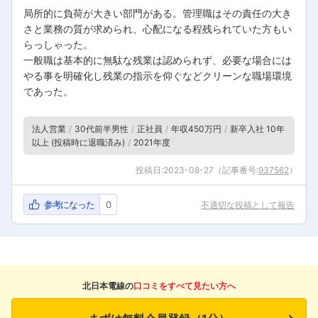
局所的に負荷が大きい部門がある。管理職はその責任の大き
さと業務の質が求められ、心配になる程残られていた方もい
らっしゃった。
一般職は基本的に無駄な残業は認められず、必要な場合には
やる事を明確化し残業の指示を仰ぐなどクリーンな職場環境
であった。
法人営業
30代前半男性
正社員
年収450万円
新卒入社 10年
以上 (投稿時に退職済み)
2021年度
フォローしました
投稿日:
2023-08-27
（記事番号:
937562
）
こちらの企業もフォローしませんか？
参考になった
0
不適切な投稿として報告
北日本電線の
口コミをすべて見たい方へ