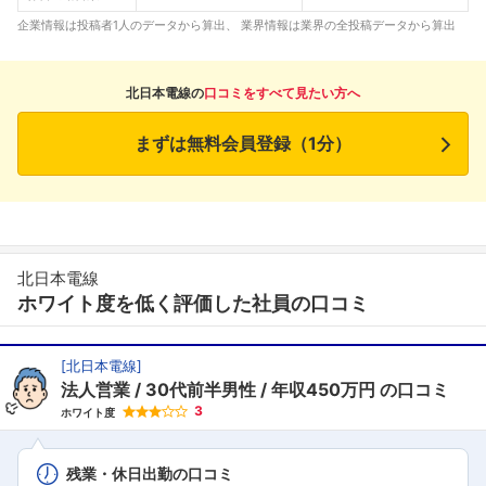
企業情報は投稿者1人のデータから算出、 業界情報は業界の全投稿データから算出
北日本電線の
口コミをすべて見たい方へ
まずは無料会員登録（1分）
北日本電線
ホワイト度を低く評価した社員の口コミ
[
北日本電線
]
法人営業
30代前半男性
年収450万円
の口コミ
3
ホワイト度
残業・休日出勤の口コミ