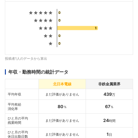
投稿者1人のデータから算出
年収・勤務時間の統計データ
北日本電線
非鉄金属業界
439
平均年収
まだ評価がありません
万
平均有給
80
67
％
％
消化率
ひと月の平均
24
まだ評価がありません
時間
残業時間
ひと月の平均
1
まだ評価がありません
日
休日出勤日数