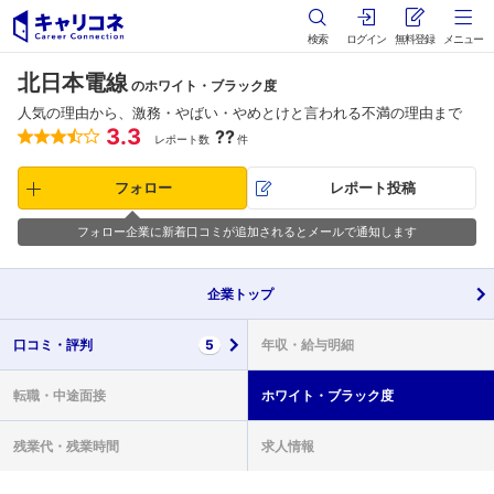
検索
ログイン
無料登録
メニュー
北日本電線
のホワイト・ブラック度
人気の理由から、激務・やばい・やめとけと言われる不満の理由まで
3.3
??
レポート数
件
フォロー
レポート投稿
フォロー企業に新着口コミが追加されるとメールで通知します
企業
トップ
口コミ・
評判
5
年収・
給与明細
転職・
中途面接
ホワイト・
ブラック度
残業代・
残業時間
求人情報