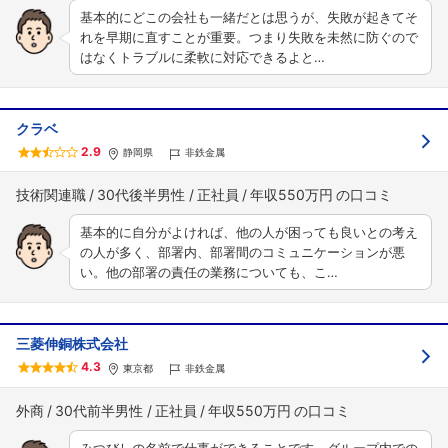
基本的にどこの会社も一緒だとは思うが、失敗が起きてそ
れを早期に直すことが重要。つまり失敗を未然に防ぐので
はなくトラブルに柔軟に対応できるよと…
クラベ
2.9
静岡県
非鉄金属
技術関連職
30代後半男性
正社員
年収550万円
基本的に自分がよければ、他の人が困っても良いとの考え
の人が多く、部署内、部署間のコミュニケーションが悪
い。他の部署の責任の業務についても、こ…
三菱伸銅株式会社
4.3
東京都
非鉄金属
外商
30代前半男性
正社員
年収550万円
みつびしの名前で仕事ができることです。グループ内での