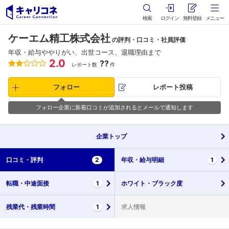
検索
ログイン
無料登録
メニュー
ケーエム精工株式会社
の評判・口コミ・社員評価
年収・給与ややりがい、出世コース、退職理由まで
2.0
??
レポート数
件
フォロー
レポート投稿
フォロー企業に新着口コミが追加されるとメールで通知します
企業
トップ
口コミ・
評判
2
年収・
給与明細
1
転職・
中途面接
1
ホワイト・
ブラック度
残業代・
残業時間
1
求人情報