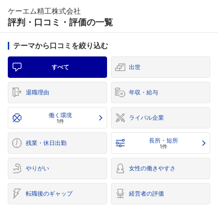
ケーエム精工株式会社
評判・口コミ・評価の一覧
テーマから口コミを絞り込む
すべて
出世
退職理由
年収・給与
働く環境
ライバル企業
1件
長所・短所
残業・休日出勤
1件
やりがい
女性の働きやすさ
転職後のギャップ
経営者の評価