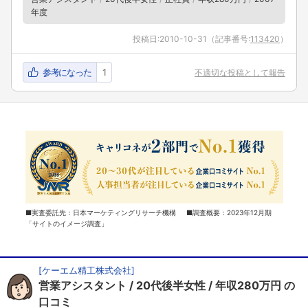
年度
投稿日:
2010-10-31
（記事番号:
113420
）
参考になった
1
不適切な投稿として報告
■実査委託先：日本マーケティングリサーチ機構 ■調査概要：2023年12月期
「サイトのイメージ調査」
[
ケーエム精工株式会社
]
営業アシスタント
20代後半女性
年収280万円
の
口コミ