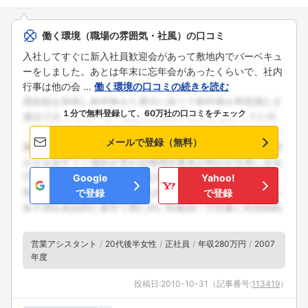
働く環境（職場の雰囲気・社風）の口コミ
入社してすぐに新入社員歓迎会があって敷地内でバーベキュ
ーをしました。あとは年末に忘年会があったくらいで、社内
行事は他の会 ...
働く環境の口コミの続きを読む
１分で無料登録して、60万社の口コミをチェック
メールで登録（無料）
Google
Yahoo!
で登録
で登録
営業アシスタント
20代後半女性
正社員
年収280万円
2007
年度
投稿日:
2010-10-31
（記事番号:
113419
）