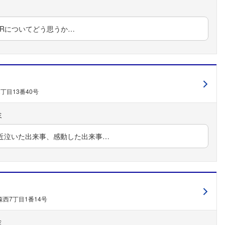
SRについてどう思うか…
丁目13番40号
近泣いた出来事、感動した出来事…
西7丁目1番14号