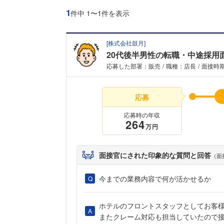
1
件中 1〜1件を表示
[
株式会社鼓月
]
20代後半男性の転職・中途採用
応募した部署：販売
職種：店長
面接時期
応募
応募時の年収
264
万円
面接官にされた印象的な質問と回答
（面
今までの業務内容で何が活かせるか
ホテルのフロントスタッフとしてお客
またクレーム対応も担当していたので