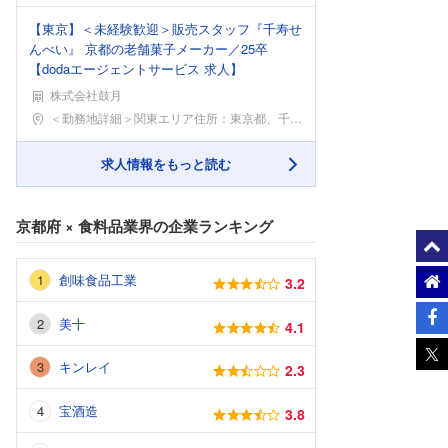
【東京】＜未経験歓迎＞販売スタッフ『千寿せ
んべい』 京都の老舗菓子メーカー／25卒
【dodaエージェントサービス 求人】
株式会社鼓月
勤務地
＜勤務地詳細＞関東エリア住所：東京都、千葉県、神奈
求人情報をもっと読む
京都府
×
食料品業界
の企業ランキング
創味食品工業
3.2
美十
4.1
キンレイ
2.3
宝酒造
3.8