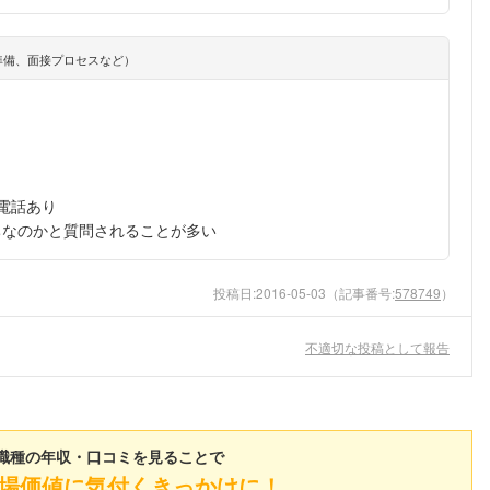
準備、面接プロセスなど）
電話あり
ちなのかと質問されることが多い
投稿日:
2016-05-03
（記事番号:
578749
）
不適切な投稿として報告
職種の年収・口コミを見ることで
場価値に気付くきっかけに！