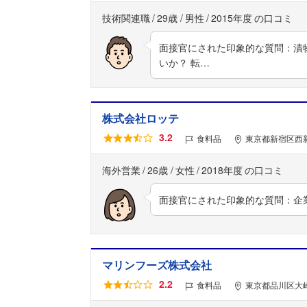
技術関連職
29歳
男性
2015年度
面接官にされた印象的な質問：漬
いか？ 転…
株式会社ロッテ
3.2
食料品
東京都新宿区西新
海外営業
26歳
女性
2018年度
面接官にされた印象的な質問：企
マリンフーズ株式会社
2.2
食料品
東京都品川区大崎二丁