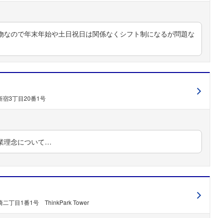
物なので年末年始や土日祝日は関係なくシフト制になるが問題な
宿3丁目20番1号
フォローしました
業理念について…
こちらの企業もフォローしませんか？
目1番1号 ThinkPark Tower