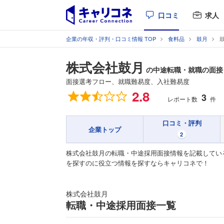
口コミ
求人
企業の年収・評判・口コミ情報 TOP
食料品
鼓月
株式会社鼓月
の中途転職・就職の面接
面接選考フロー、就職難易度、入社難易度
総合評価
2.8
3
レポート数
件
口コミ・評判
企業トップ
2
株式会社鼓月の転職・中途採用面接情報を記載してい
を探すのに役立つ情報を探すならキャリコネで！
株式会社鼓月
転職・中途採用面接一覧