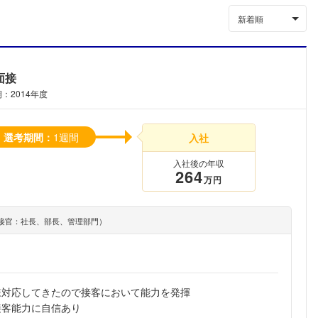
新着順
面接
：2014年度
選考期間：
1週間
入社
入社後の年収
264
万円
接官：社長、部長、管理部門）
様対応してきたので接客において能力を発揮
接客能力に自信あり