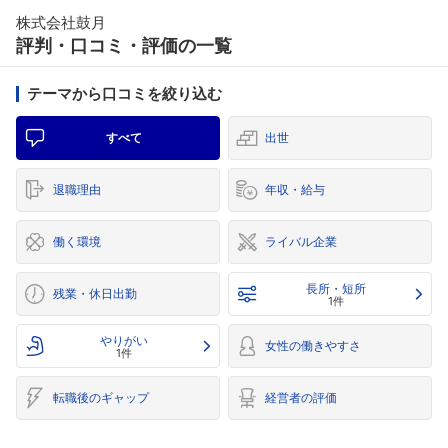
株式会社鼓月
評判・口コミ・評価の一覧
テーマから口コミを絞り込む
すべて
出世
退職理由
年収・給与
働く環境
ライバル企業
長所・短所
残業・休日出勤
1件
やりがい
女性の働きやすさ
1件
転職後のギャップ
経営者の評価