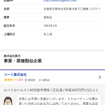
企業HP
http://www.kogetsu.com/
住所
京都府京都市伏見区横大路下三栖東ノ口11-1
業界
食料品
設立年月
1953年1月
上場区分
非上場
株式会社鼓月
事業・業種類似企業
コーミ株式会社
2.1
愛知県
食料品
ルートセールス
40代前半男性
正社員
年収400万円
女性には手厚い支援がございます。ただルーティン仕事が
多いため向上心ある方には向いておりません。残業もほぼ