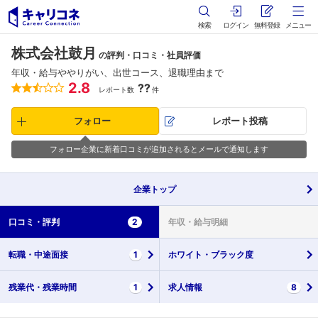
検索
ログイン
無料登録
メニュー
株式会社鼓月
の評判・口コミ・社員評価
年収・給与ややりがい、出世コース、退職理由まで
2.8
??
レポート数
件
フォロー
レポート投稿
フォロー企業に新着口コミが追加されるとメールで通知します
企業
トップ
口コミ・
評判
2
年収・
給与明細
転職・
中途面接
1
ホワイト・
ブラック度
残業代・
残業時間
1
求人情報
8