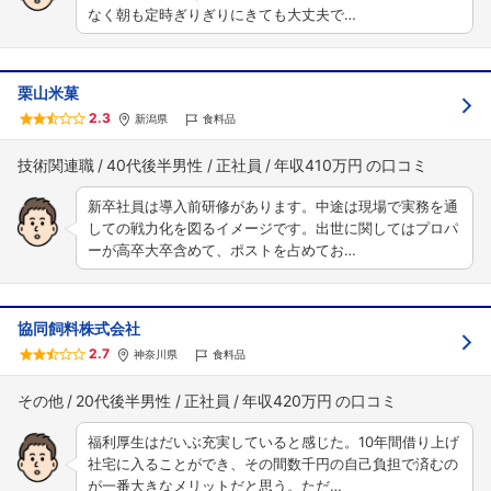
なく朝も定時ぎりぎりにきても大丈夫で…
栗山米菓
2.3
新潟県
食料品
技術関連職
40代後半男性
正社員
年収410万円
新卒社員は導入前研修があります。中途は現場で実務を通
しての戦力化を図るイメージです。出世に関してはプロパ
ーが高卒大卒含めて、ポストを占めてお…
協同飼料株式会社
2.7
神奈川県
食料品
その他
20代後半男性
正社員
年収420万円
福利厚生はだいぶ充実していると感じた。10年間借り上げ
社宅に入ることができ、その間数千円の自己負担で済むの
が一番大きなメリットだと思う。ただ…