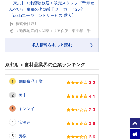
【東京】＜未経験歓迎＞販売スタッフ『千寿せ
んべい』 京都の老舗菓子メーカー／25卒
【dodaエージェントサービス 求人】
株式会社鼓月
勤務地
＜勤務地詳細＞関東エリア住所：東京都、千葉県、神奈
求人情報をもっと読む
京都府
×
食料品業界
の企業ランキング
創味食品工業
3.2
美十
4.1
キンレイ
2.3
宝酒造
3.8
黄桜
3.6