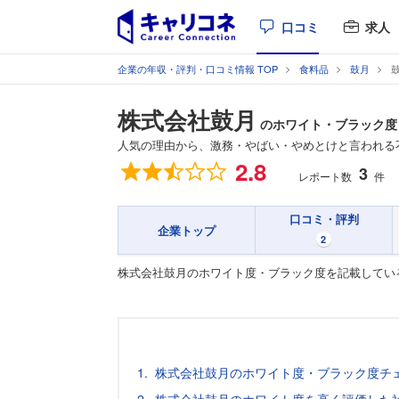
口コミ
求人
企業の年収・評判・口コミ情報 TOP
食料品
鼓月
株式会社鼓月
のホワイト・ブラック度
人気の理由から、激務・やばい・やめとけと言われる
総合評価
2.8
3
レポート数
件
口コミ・評判
企業トップ
2
株式会社鼓月のホワイト度・ブラック度を記載してい
株式会社鼓月のホワイト度・ブラック度チ