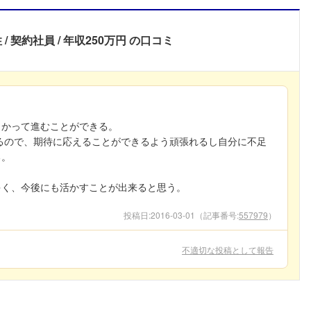
性
契約社員
年収250万円
の口コミ
向かって進むことができる。
るので、期待に応えることができるよう頑張れるし自分に不足
る。
多く、今後にも活かすことが出来ると思う。
投稿日:
2016-03-01
（記事番号:
557979
）
不適切な投稿として報告