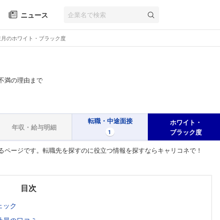
ニュース
鼓月のホワイト・ブラック度
不満の理由まで
転職・中途面接
ホワイト・
年収・給与明細
ブラック度
1
るページです。転職先を探すのに役立つ情報を探すならキャリコネで！
目次
ェック