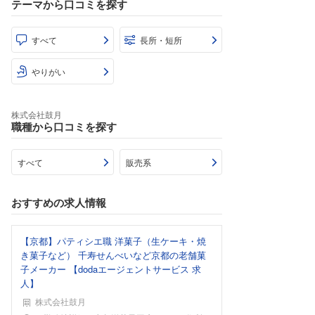
テーマから口コミを探す
すべて
長所・短所
やりがい
株式会社鼓月
職種から口コミを探す
すべて
販売系
おすすめの求人情報
【京都】パティシエ職 洋菓子（生ケーキ・焼
き菓子など） 千寿せんべいなど京都の老舗菓
子メーカー 【dodaエージェントサービス 求
人】
株式会社鼓月