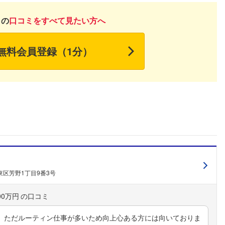
月の
口コミをすべて見たい方へ
無料会員登録（1分）
区芳野1丁目9番3号
00万円
。ただルーティン仕事が多いため向上心ある方には向いておりま