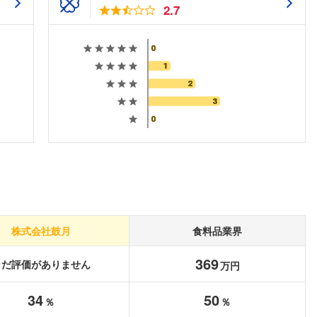
2.7
株式会社鼓月
食料品業界
369
まだ評価がありません
万円
フォローしました
34
50
％
％