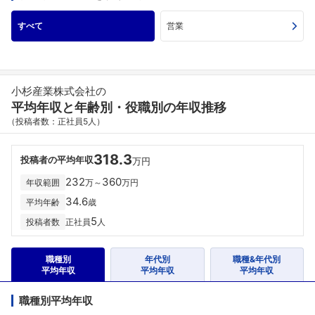
すべて
営業
小杉産業株式会社の
平均年収と年齢別・役職別の年収推移
（投稿者数：正社員5人）
318.3
投稿者の平均年収
万円
232
360
年収範囲
万～
万円
34.6
平均年齢
歳
5
投稿者数
正社員
人
職種別
年代別
職種&年代別
平均年収
平均年収
平均年収
職種別平均年収