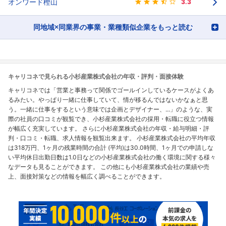
オンワード樫山
3.3
同地域×同業界の事業・業種類似企業をもっと読む
キャリコネで見られる小杉産業株式会社の年収・評判・面接体験
キャリコネでは「営業と事務って関係でゴールインしているケースがよくあ
るみたい。やっぱり一緒に仕事していて、情が移るんではないかなぁと思
う。一緒に仕事をするという意味では企画とデザイナー、...」のような、実
際の社員の口コミが観覧でき、小杉産業株式会社の採用・転職に役立つ情報
が幅広く充実しています。 さらに小杉産業株式会社の年収・給与明細・評
判・口コミ・転職、求人情報を観覧出来ます。 小杉産業株式会社の平均年収
は318万円、1ヶ月の残業時間の合計 (平均)は30.0時間、1ヶ月での申請しな
い平均休日出勤日数は1.0日などの小杉産業株式会社の働く環境に関する様々
なデータも見ることができます。 この他にも小杉産業株式会社の業績や売
上、面接対策などの情報を幅広く調べることができます。