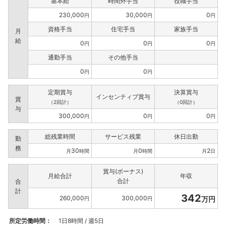
基本給
時間外手当
役職手当
230,000
30,000
0
円
円
円
資格手当
住宅手当
家族手当
月
給
0
0
0
円
円
円
通勤手当
その他手当
0
0
円
円
定期賞与
決算賞与
インセンティブ賞与
賞
（2回計）
（0回計）
与
300,000
0
0
円
円
円
総残業時間
サービス残業
休日出勤
勤
務
30
0
2
月
時間
月
時間
月
日
賞与(ボーナス)
月給合計
年収
合計
合
計
342
260,000
300,000
万円
円
円
所定労働時間：
1日8時間 / 週5日