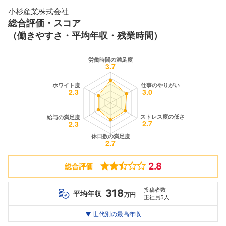
小杉産業株式会社
総合評価・スコア
（働きやすさ・平均年収・残業時間）
2.8
総合評価
投稿者数
318
平均年収
万円
正社員5人
世代別
20代
▼ 世代別の最高年収
30代
40代
最高年収
232
360
358
万
万
万