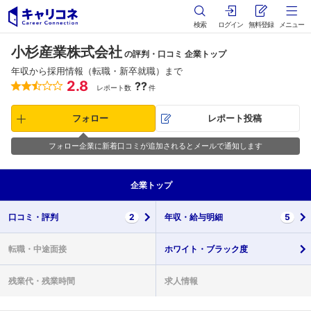
検索
ログイン
無料登録
メニュー
小杉産業株式会社
の評判・口コミ 企業トップ
年収から採用情報（転職・新卒就職）まで
2.8
??
レポート数
件
フォロー
レポート投稿
フォロー企業に新着口コミが追加されるとメールで通知します
企業
トップ
口コミ・
評判
2
年収・
給与明細
5
転職・
中途面接
ホワイト・
ブラック度
残業代・
残業時間
求人情報