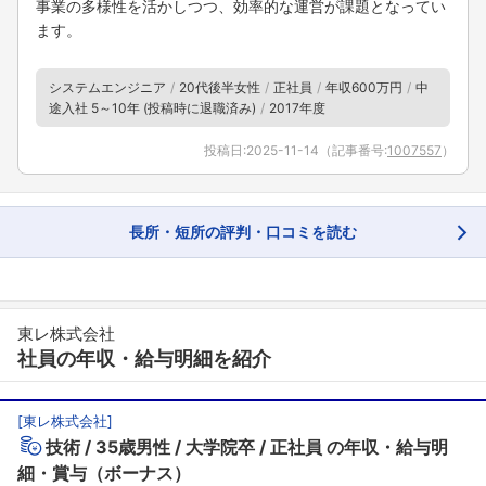
事業の多様性を活かしつつ、効率的な運営が課題となってい
ます。
システムエンジニア
20代後半女性
正社員
年収600万円
中
途入社 5～10年 (投稿時に退職済み)
2017年度
投稿日:
2025-11-14
（記事番号:
1007557
）
長所・短所の評判・口コミを読む
東レ株式会社
社員の年収・給与明細を紹介
[
東レ株式会社
]
技術
35歳男性
大学院卒
正社員
の年収・給与明
細・賞与（ボーナス）