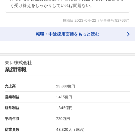
く受け答えをしっかりしていれば問題ない。
投稿日:
2023-04-22
（記事番号:
927667
）
転職・中途採用面接をもっと読む
東レ株式会社
業績情報
売上高
23,888億円
営業利益
1,415億円
経常利益
1,345億円
平均年収
720万円
従業員数
48,320人（連結）