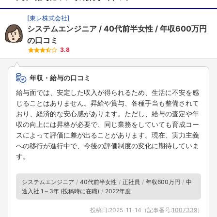
[
東レ株式会社
]
システムエンジニア
40代前半女性
年収600万円
の口コミ
3.8
年収・給与の口コミ
給与面では、安定した収入が得られるため、生活に不安を感
じることはありません。昇給や賞与、各種手当も整備されて
おり、経済的な安心感があります。ただし、給与の査定や年
収の向上には昇格が必要で、同じ業務をしていても育成コー
スによって評価に差が出ることがあります。現在、実力主義
への移行が進行中で、今後の評価制度の変化に期待していま
す。
システムエンジニア
40代前半女性
正社員
年収600万円
中
途入社 1～3年 (投稿時に在職)
2022年度
投稿日:
2025-11-14
（記事番号:
1007339
）