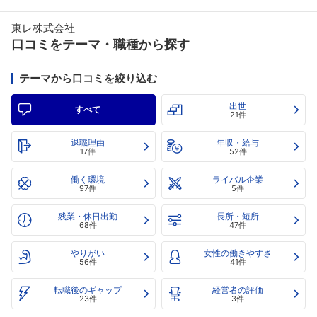
東レ株式会社
口コミをテーマ・職種から探す
テーマから口コミを絞り込む
出世
すべて
21件
退職理由
年収・給与
17件
52件
働く環境
ライバル企業
97件
5件
残業・休日出勤
長所・短所
68件
47件
やりがい
女性の働きやすさ
56件
41件
転職後のギャップ
経営者の評価
23件
3件