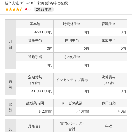
新卒入社 3年～10年未満 (投稿時に在職)
4.5
2022年度
基本給
時間外手当
役職手当
450,000
0
0
円
円
円
フォローしました
資格手当
住宅手当
家族手当
月
給
こちらの企業もフォローしませんか？
0
0
0
円
円
円
通勤手当
その他手当
0
0
円
円
定期賞与
決算賞与
インセンティブ賞与
賞
（2回計）
（0回計）
与
3,000,000
0
0
円
円
円
総残業時間
サービス残業
休日出勤
勤
務
20
10
0
月
時間
月
時間
月
日
賞与(ボーナス)
月給合計
年収
合計
合