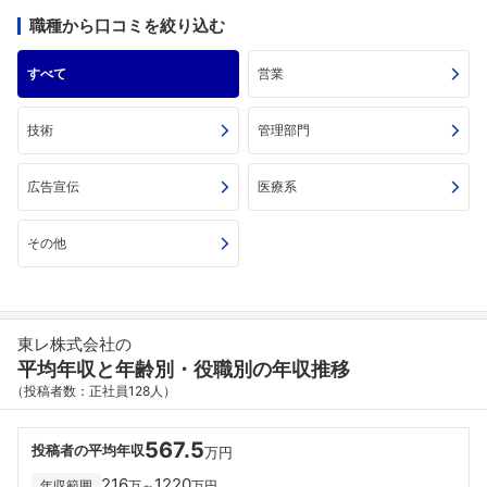
職種から口コミを絞り込む
すべて
営業
技術
管理部門
広告宣伝
医療系
その他
東レ株式会社の
平均年収と年齢別・役職別の年収推移
（投稿者数：正社員128人）
567.5
投稿者の平均年収
万円
216
1220
年収範囲
万～
万円