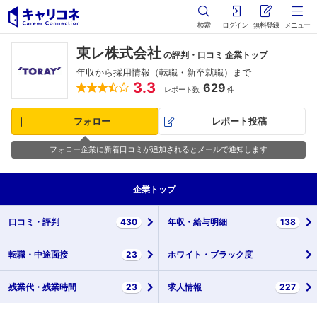
検索
ログイン
無料登録
メニュー
東レ株式会社
の評判・口コミ 企業トップ
年収から採用情報（転職・新卒就職）まで
3.3
629
レポート数
件
フォロー
レポート投稿
フォロー企業に新着口コミが追加されるとメールで通知します
企業
トップ
口コミ・
評判
430
年収・
給与明細
138
転職・
中途面接
23
ホワイト・
ブラック度
残業代・
残業時間
23
求人情報
227