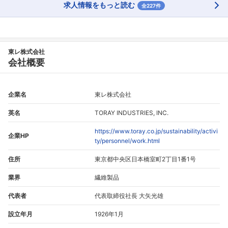
求人情報をもっと読む
全227件
東レ株式会社
会社概要
企業名
東レ株式会社
英名
TORAY INDUSTRIES, INC.
https://www.toray.co.jp/sustainability/activi
企業HP
ty/personnel/work.html
住所
東京都中央区日本橋室町2丁目1番1号
業界
繊維製品
代表者
代表取締役社長 大矢光雄
設立年月
1926年1月