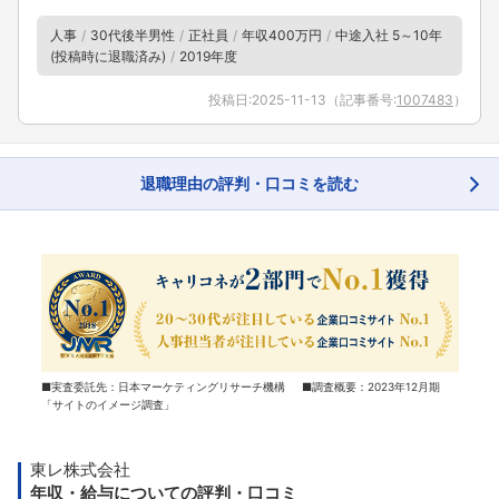
人事
30代後半男性
正社員
年収400万円
中途入社 5～10年
(投稿時に退職済み)
2019年度
投稿日:
2025-11-13
（記事番号:
1007483
）
退職理由の評判・口コミを読む
■実査委託先：日本マーケティングリサーチ機構 ■調査概要：2023年12月期
「サイトのイメージ調査」
東レ株式会社
年収・給与についての評判・口コミ