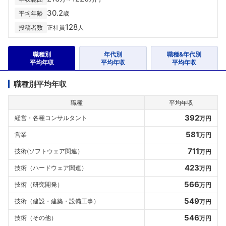
30.2
平均年齢
歳
128
投稿者数
正社員
人
職種別
年代別
職種&年代別
平均年収
平均年収
平均年収
職種別平均年収
職種
平均年収
392
経営・各種コンサルタント
万円
581
営業
万円
711
技術(ソフトウェア関連）
万円
423
技術（ハードウェア関連）
万円
566
技術（研究開発）
万円
549
技術（建設・建築・設備工事）
万円
546
技術（その他）
万円