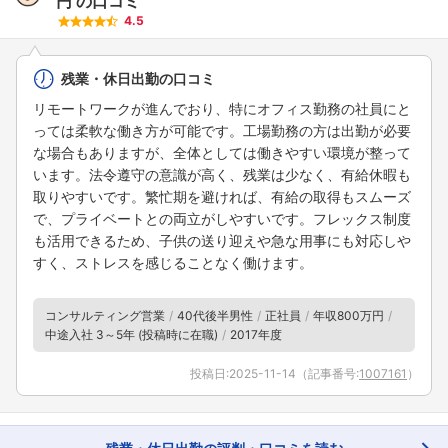
円
の口コミ
4.5
残業・休日出勤の口コミ
リモートワークが進んでおり、特にオフィス勤務の社員にと
っては柔軟な働き方が可能です。工場勤務の方は出勤が必要
な場合もありますが、全体としては働きやすい環境が整って
います。法令遵守の意識が高く、残業は少なく、有給休暇も
取りやすいです。繁忙期を避ければ、有給の取得もスムーズ
で、プライベートとの両立がしやすいです。フレックス制度
も活用できるため、子供の送り迎えや急な用事にも対応しや
すく、ストレスを感じることなく働けます。
コンサルティング営業
40代後半男性
正社員
年収800万円
中途入社 3～5年 (投稿時に在職)
2017年度
投稿日:
2025-11-14
（記事番号:
1007161
）