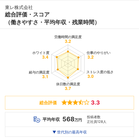
東レ株式会社
総合評価・スコア
（働きやすさ・平均年収・残業時間）
3.3
総合評価
投稿者数
568
平均年収
万円
正社員128人
世代別
20代
▼ 世代別の最高年収
30代
40代
最高年収
632
884
1220
万
万
万