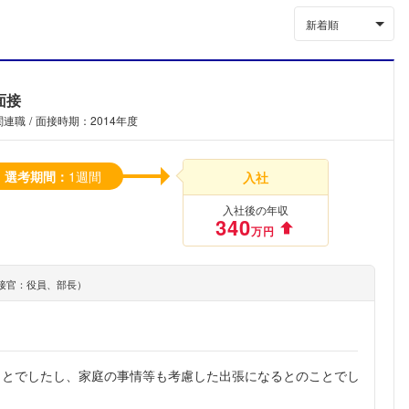
新着順
面接
関連職
面接時期：2014年度
選考期間：
1週間
入社
入社後の年収
340
万円
接官：役員、部長）
ことでしたし、家庭の事情等も考慮した出張になるとのことでし
。