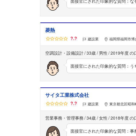
面接官にされた印象的な質問：な
菱熱
?.?
建設業
福岡県福岡市博多
空調設計・設備設計
33歳
男性
2019年度
面接官にされた印象的な質問：う
サイタ工業株式会社
?.?
建設業
東京都北区昭和町
営業事務・管理事務
34歳
女性
2018年度
面接官にされた印象的な質問：事