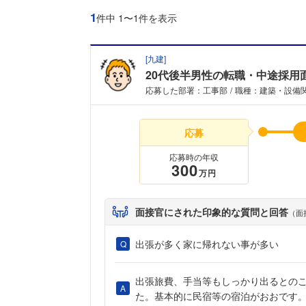
1
件中 1〜1件を表示
[
九建
]
20代後半男性の転職・中途採用
応募した部署：工事部
職種：建築・設備
応募
応募時の年収
300
万円
面接官にされた印象的な質問と回答
（面
出張が多く家に帰れない事が多い
出張旅費、手当等もしっかり出るとの
た。基本的に民宿等の宿泊がおおです