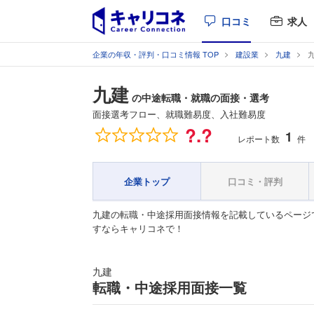
口コミ
求人
企業の年収・評判・口コミ情報 TOP
建設業
九建
九建
の中途転職・就職の面接・選考
面接選考フロー、就職難易度、入社難易度
総合評価
?.?
1
レポート数
件
企業トップ
口コミ・評判
九建の転職・中途採用面接情報を記載しているページ
すならキャリコネで！
九建
転職・中途採用面接一覧