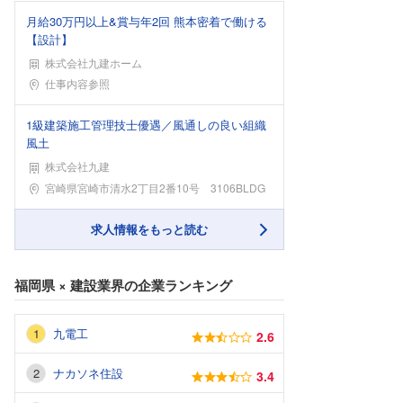
月給30万円以上&賞与年2回 熊本密着で働ける
【設計】
株式会社九建ホーム
勤務地
仕事内容参照
1級建築施工管理技士優遇／風通しの良い組織
風土
株式会社九建
勤務地
宮崎県宮崎市清水2丁目2番10号 3106BLDG
求人情報をもっと読む
福岡県
×
建設業界
の企業ランキング
九電工
2.6
ナカソネ住設
3.4