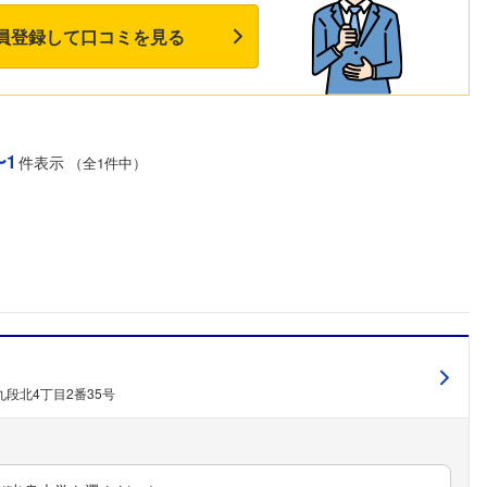
員登録して口コミを見る
〜1
件表示
（全1件中）
段北4丁目2番35号