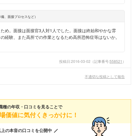
準備、面接プロセスなど）
ため。面接は面接官3人対1人でした。面接は終始和やかな雰
ツの経験、また高所での作業となるため高所恐怖症等はないか。
投稿日:
2016-03-02
（記事番号:
558521
）
不適切な投稿として報告
職種の年収・口コミを見ることで
場価値に気付くきっかけに！
以上の本音の口コミを公開中