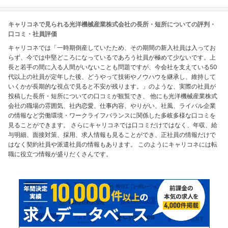
キャリコネで見られる光洋機械産業株式会社の長所・短所についての評判・
口コミ・社員評価
キャリコネでは「一時期倒産していたため、その期間の新入社員は入ってお
らず、今では中堅どころになっているであろう社員が極めて少ないです。上
長と若手の間に入る人間がいないことも問題ですが、今会社を支えている50
代以上の社員が定年した後、どうやって技術やノウハウを継承し、維持して
いくかが長期的な視点で見ると不安が残ります。」のような、実際の社員が
投稿した長所・短所についての口コミが観覧でき、 他にも光洋機械産業株式
会社の職場の雰囲気、社内恋愛、仕事内容、やりがい、社風、ライバル企業
の情報など労働環境・ワークライフバランスに関係した多岐多様な口コミを
見ることができます。 さらにキャリコネでは口コミだけではなく、年収、給
与明細、面接対策、採用、求人情報も見ることができ、正社員の情報だけで
はなく契約社員や派遣社員の情報もあります。 このようにキャリコネには転
職に役立つ情報が盛りだくさんです。