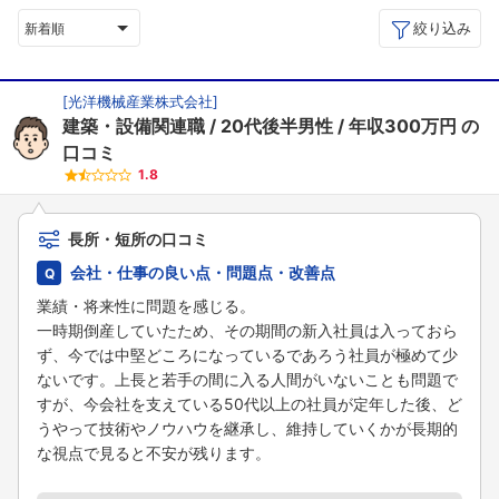
絞り込み
新着順
[
光洋機械産業株式会社
]
建築・設備関連職
20代後半男性
年収300万円
の
口コミ
1.8
長所・短所の口コミ
会社・仕事の良い点・問題点・改善点
業績・将来性に問題を感じる。
一時期倒産していたため、その期間の新入社員は入っておら
ず、今では中堅どころになっているであろう社員が極めて少
ないです。上長と若手の間に入る人間がいないことも問題で
すが、今会社を支えている50代以上の社員が定年した後、ど
うやって技術やノウハウを継承し、維持していくかが長期的
な視点で見ると不安が残ります。