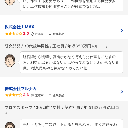
正、作製する必要があり、工作機械を使用する機会が多
い。工作機械を使用することが得意でない場…
株式会社J‐MAX
2.6
岐阜県
金属製品
研究開発
30代後半男性
正社員
年収350万円
経営陣から明確な詩指示がなく与えらた仕事をこなすの
み。利益が出るか出ないかはやってみないとわからない組
織。 従業員もやる気がなくやりたい仕…
株式会社マルナカ
2.6
京都府
金属製品
フロアスタッフ
30代前半男性
契約社員
年収132万円
売り下をあげて普通、下がると怒られる。 働く意欲がわ