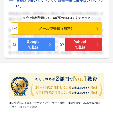
る視点で書いてください。誹謗中傷は書かないでくださ
い。）
１分で無料登録して、60万社の口コミをチェック
メールで登録（無料）
Google
Yahoo!
で登録
で登録
■実査委託先：日本マーケティングリサーチ機構 ■調査概要：2023年12月期
「サイトのイメージ調査」