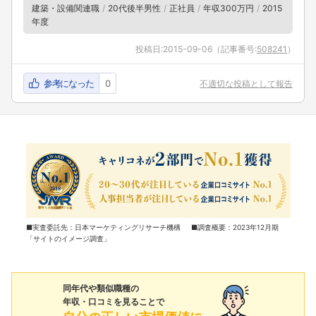
建築・設備関連職
20代後半男性
正社員
年収300万円
2015
年度
投稿日:
2015-09-06
（記事番号:
508241
）
参考になった
0
不適切な投稿として報告
■実査委託先：日本マーケティングリサーチ機構 ■調査概要：2023年12月期
「サイトのイメージ調査」
同年代や類似職種の
年収・口コミを見ることで