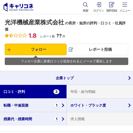
検索
ログイン
無料登録
メニュー
光洋機械産業株式会社
の長所・短所の評判・口コミ・社員評
価
1.8
??
レポート数
件
フォロー
レポート投稿
フォロー企業に新着口コミが追加されるとメールで通知します
企業
トップ
口コミ・
評判
3
年収・
給与明細
転職・
中途面接
1
ホワイト・
ブラック度
残業代・
残業時間
1
求人情報