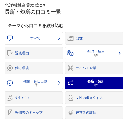
光洋機械産業株式会社
長所・短所の口コミ一覧
テーマから口コミを絞り込む
すべて
出世
年収・給与
退職理由
1件
働く環境
ライバル企業
残業・休日出勤
長所・短所
1件
1件
やりがい
女性の働きやすさ
転職後のギャップ
経営者の評価