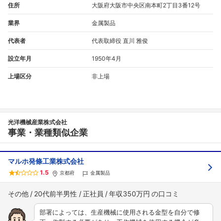
住所
大阪府大阪市中央区南本町2丁目3番12号
業界
金属製品
代表者
代表取締役 直川 雅俊
設立年月
1950年4月
上場区分
非上場
光洋機械産業株式会社
事業・業種類似企業
マルホ発條工業株式会社
1.5
京都府
金属製品
その他
20代前半男性
正社員
年収350万円
部署によっては、生産機械に使用される金型を自分で修