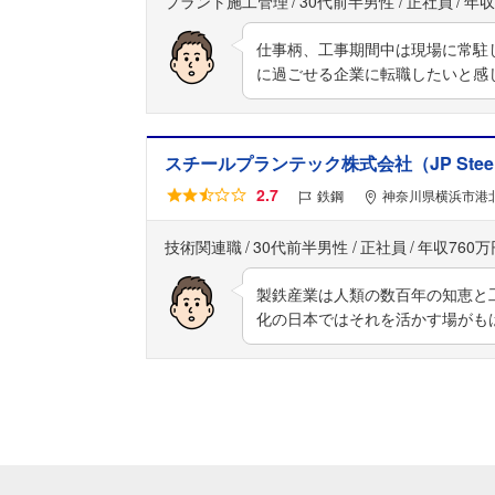
プラント施工管理
30代前半男性
正社員
年収
仕事柄、工事期間中は現場に常駐
に過ごせる企業に転職したいと感
スチールプランテック株式会社（JP Steel Pl
2.7
鉄鋼
神奈川県横浜市港北区新
技術関連職
30代前半男性
正社員
年収760万
製鉄産業は人類の数百年の知恵と
化の日本ではそれを活かす場がも