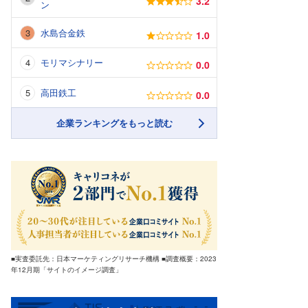
3.2
ン
水島合金鉄
1.0
モリマシナリー
0.0
高田鉄工
0.0
企業ランキングをもっと読む
■実査委託先：日本マーケティングリサーチ機構 ■調査概要：2023
年12月期「サイトのイメージ調査」