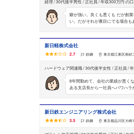
経理
30代後半男性
正社員
年収300万円
癖が強い。良くも悪くも だが創
い。だがそれが裏目にでる場合も
新日軽株式会社
2.7
鉄鋼
東京都江東区南砂二
ハードウェア関連職
30代後半女性
正社員
年
8年間勤めて、会社の業績が悪く
ある支店長から一社員へパワハラ
新日鉄エンジニアリング株式会社
3.5
鉄鋼
東京都品川区大崎1