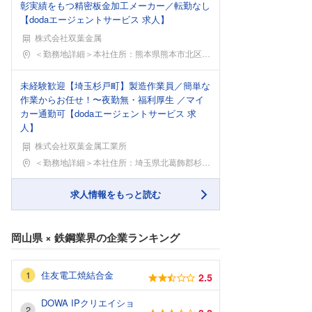
彰実績をもつ精密板金加工メーカー／転勤なし
【dodaエージェントサービス 求人】
株式会社双葉金属
勤務地
＜勤務地詳細＞本社住所：熊本県熊本市北区改寄町10
未経験歓迎【埼玉杉戸町】製造作業員／簡単な
作業からお任せ！〜夜勤無・福利厚生 ／マイ
カー通勤可【dodaエージェントサービス 求
人】
株式会社双葉金属工業所
勤務地
＜勤務地詳細＞本社住所：埼玉県北葛飾郡杉戸町大字下
求人情報をもっと読む
岡山県
×
鉄鋼業界
の企業ランキング
住友電工焼結合金
2.5
DOWA IPクリエイショ