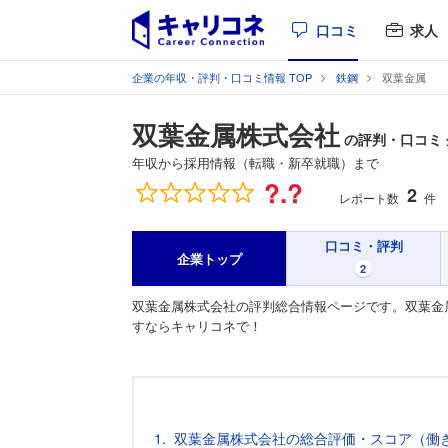
口コミ
求人
企業の年収・評判・口コミ情報 TOP
鉄鋼
双葉金属
双葉金属株式会社
の評判・口コミ
年収から採用情報（転職・新卒就職）まで
総合評価
?.?
2
レポート数
件
口コミ・評判
企業トップ
2
双葉金属株式会社の評判総合情報ページです。双葉金
すならキャリコネで！
双葉金属株式会社の総合評価・スコア（働