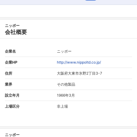
ニッポー
会社概要
企業名
ニッポー
企業HP
http://www.nippoltd.co.jp/
住所
大阪府大東市氷野2丁目3-7
業界
その他製品
設立年月
1966年3月
上場区分
非上場
ニッポー