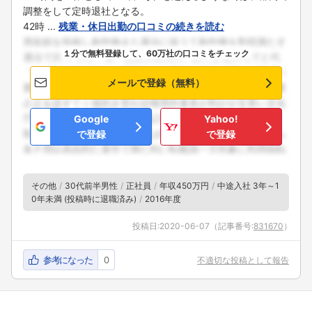
調整をして定時退社となる。
42時 ...
残業・休日出勤の口コミの続きを読む
１分で無料登録して、60万社の口コミをチェック
メールで登録（無料）
Google
Yahoo!
で登録
で登録
その他
30代前半男性
正社員
年収450万円
中途入社 3年～1
0年未満 (投稿時に退職済み)
2016年度
投稿日:
2020-06-07
（記事番号:
831670
）
参考になった
0
不適切な投稿として報告