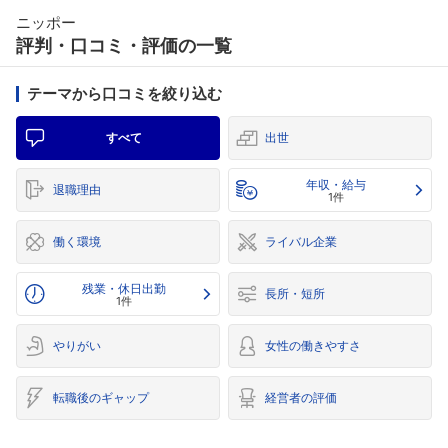
ニッポー
評判・口コミ・評価の一覧
テーマから口コミを絞り込む
すべて
出世
年収・給与
退職理由
1件
働く環境
ライバル企業
残業・休日出勤
長所・短所
1件
やりがい
女性の働きやすさ
転職後のギャップ
経営者の評価