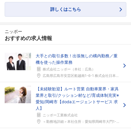
詳しくはこちら
ニッポー
おすすめの求人情報
大手との取引多数！出張無しの構内勤務／重
機を使った操作業務
フォローしました
株式会社ニッポー（本社：広島）
こちらの企業もフォローしませんか？
広島県広島市安芸区船越南1-6-1 株式会社日本製...
【未経験歓迎】ルート営業 自動車業界・家具
業界と取引/クッション材など/育成体制充実※
愛知/岡崎市【dodaエージェントサービス 求
人】
ニッポー工業株式会社
＜勤務地詳細＞本社住所：愛知県岡崎市大門1-6-6...