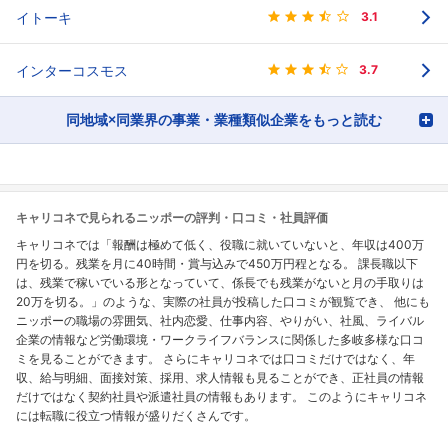
イトーキ
3.1
インターコスモス
3.7
同地域×同業界の事業・業種類似企業をもっと読む
キャリコネで見られるニッポーの評判・口コミ・社員評価
キャリコネでは「報酬は極めて低く、役職に就いていないと、年収は400万
円を切る。残業を月に40時間・賞与込みで450万円程となる。 課長職以下
は、残業で稼いでいる形となっていて、係長でも残業がないと月の手取りは
20万を切る。」のような、実際の社員が投稿した口コミが観覧でき、 他にも
ニッポーの職場の雰囲気、社内恋愛、仕事内容、やりがい、社風、ライバル
企業の情報など労働環境・ワークライフバランスに関係した多岐多様な口コ
ミを見ることができます。 さらにキャリコネでは口コミだけではなく、年
収、給与明細、面接対策、採用、求人情報も見ることができ、正社員の情報
だけではなく契約社員や派遣社員の情報もあります。 このようにキャリコネ
には転職に役立つ情報が盛りだくさんです。