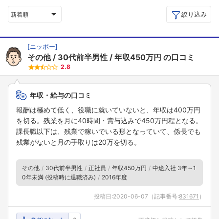
絞り込み
新着順
[
ニッポー
]
その他
30代前半男性
年収450万円
の口コミ
2.8
年収・給与の口コミ
報酬は極めて低く、役職に就いていないと、年収は400万円
を切る。残業を月に40時間・賞与込みで450万円程となる。
課長職以下は、残業で稼いでいる形となっていて、係長でも
残業がないと月の手取りは20万を切る。
その他
30代前半男性
正社員
年収450万円
中途入社 3年～1
0年未満 (投稿時に退職済み)
2016年度
投稿日:
2020-06-07
（記事番号:
831671
）