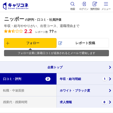
検索
ログイン
無料登録
メニュー
ニッポー
の評判・口コミ・社員評価
年収・給与ややりがい、出世コース、退職理由まで
2.2
??
レポート数
件
フォロー
レポート投稿
フォロー企業に新着口コミが追加されるとメールで通知します
企業
トップ
口コミ・
評判
2
年収・
給与明細
1
転職・
中途面接
ホワイト・
ブラック度
残業代・
残業時間
求人情報
8