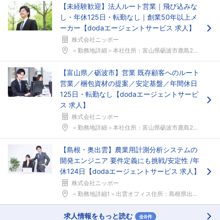
【未経験歓迎】法人ルート営業｜飛び込みな
し・年休125日・転勤なし｜創業50年以上メ
ーカー【dodaエージェントサービス 求人】
株式会社ニッポー
＜勤務地詳細＞本社住所：富山県砺波市鹿島251 勤...
【富山県／砺波市】営業 既存顧客へのルート
営業／梱包資材の提案／安定基盤／年間休日
125日・転勤なし【dodaエージェントサービ
ス 求人】
株式会社ニッポー
＜勤務地詳細＞本社住所：富山県砺波市鹿島251 勤...
【島根・奥出雲】農業用計測分析システムの
開発エンジニア 要件定義にも挑戦/安定性 /年
休124日【dodaエージェントサービス 求人】
株式会社ニッポー
＜勤務地詳細1＞出雲オフィス住所：島根県出雲市高岡...
求人情報をもっと読む
全8件