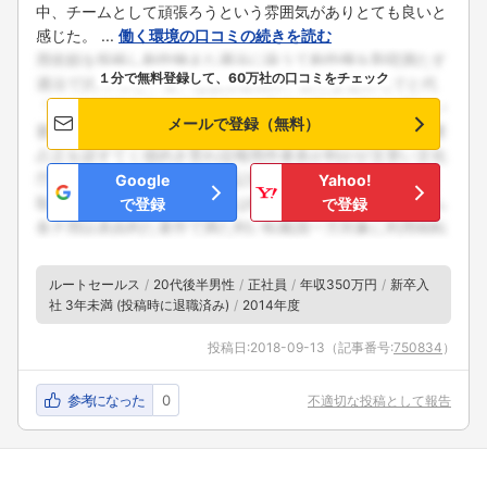
中、チームとして頑張ろうという雰囲気がありとても良いと
感じた。 ...
働く環境の口コミの続きを読む
１分で無料登録して、60万社の口コミをチェック
メールで登録（無料）
Google
Yahoo!
で登録
で登録
ルートセールス
20代後半男性
正社員
年収350万円
新卒入
社 3年未満 (投稿時に退職済み)
2014年度
投稿日:
2018-09-13
（記事番号:
750834
）
参考になった
0
不適切な投稿として報告