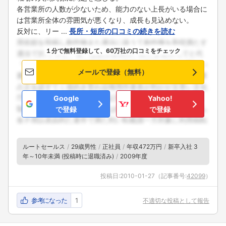
各営業所の人数が少ないため、能力のない上長がいる場合に
は営業所全体の雰囲気が悪くなり、成長も見込めない。
反対に、リー ...
長所・短所の口コミの続きを読む
１分で無料登録して、60万社の口コミをチェック
メールで登録（無料）
Google
Yahoo!
で登録
で登録
ルートセールス
29歳男性
正社員
年収472万円
新卒入社 3
年～10年未満 (投稿時に退職済み)
2009年度
投稿日:
2010-01-27
（記事番号:
42099
）
参考になった
1
不適切な投稿として報告