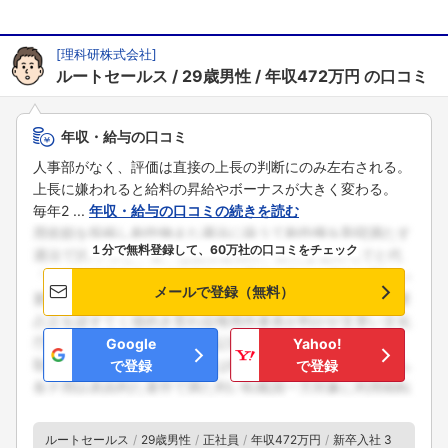
[
理科研株式会社
]
ルートセールス
29歳男性
年収472万円
の口コミ
年収・給与の口コミ
人事部がなく、評価は直接の上長の判断にのみ左右される。
上長に嫌われると給料の昇給やボーナスが大きく変わる。
毎年2 ...
年収・給与の口コミの続きを読む
１分で無料登録して、60万社の口コミをチェック
メールで登録（無料）
Google
Yahoo!
で登録
で登録
ルートセールス
29歳男性
正社員
年収472万円
新卒入社 3