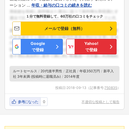
ーション ...
年収・給与の口コミの続きを読む
１分で無料登録して、60万社の口コミをチェック
メールで登録（無料）
Google
Yahoo!
で登録
で登録
ルートセールス
20代後半男性
正社員
年収350万円
新卒入
社 3年未満 (投稿時に退職済み)
2014年度
投稿日:
2018-09-13
（記事番号:
750835
）
参考になった
0
不適切な投稿として報告