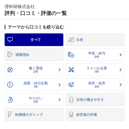
理科研株式会社
評判・口コミ・評価の一覧
テーマから口コミを絞り込む
すべて
出世
年収・給与
退職理由
3件
働く環境
ライバル企業
2件
1件
残業・休日出勤
長所・短所
1件
3件
やりがい
女性の働きやすさ
2件
転職後のギャップ
経営者の評価