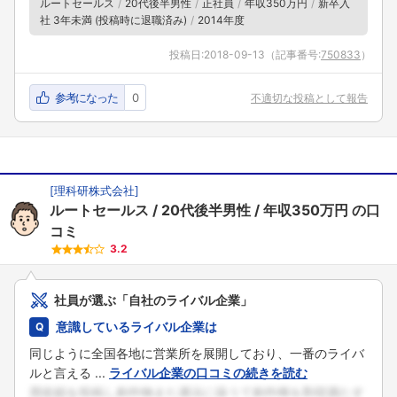
ルートセールス
20代後半男性
正社員
年収350万円
新卒入
社 3年未満 (投稿時に退職済み)
2014年度
投稿日:
2018-09-13
（記事番号:
750833
）
参考になった
0
不適切な投稿として報告
[
理科研株式会社
]
ルートセールス
20代後半男性
年収350万円
の口
コミ
3.2
社員が選ぶ「自社のライバル企業」
意識しているライバル企業は
同じように全国各地に営業所を展開しており、一番のライバ
ルと言える ...
ライバル企業の口コミの続きを読む