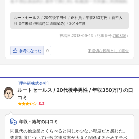
ルートセールス
20代後半男性
正社員
年収350万円
新卒入
社 3年未満 (投稿時に退職済み)
2014年度
投稿日:
2018-09-13
（記事番号:
750836
）
参考になった
0
不適切な投稿として報告
[
理科研株式会社
]
ルートセールス
20代後半男性
年収350万円
の口
コミ
3.2
年収・給与の口コミ
同世代の他企業とくらべると同じか少ない程度だと感じた。
査定制度については数字達成率が大きく関係するためモチベ