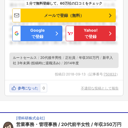
１分で無料登録して、60万社の口コミをチェック
メールで登録（無料）
Google
Yahoo!
で登録
で登録
ルートセールス
20代後半男性
正社員
年収350万円
新卒入
社 3年未満 (投稿時に退職済み)
2014年度
投稿日:
2018-09-13
（記事番号:
750832
）
参考になった
0
不適切な投稿として報告
[
理科研株式会社
]
営業事務・管理事務
20代前半女性
年収350万円