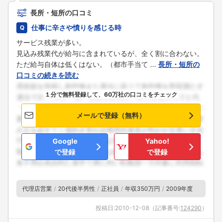
長所・短所の口コミ
仕事に辛さや憤りを感じる時
サービス残業が多い。
見込み残業代が給与に含まれているが、全く割に合わない。
ただ給与自体は低くはない。（都市手当て ...
長所・短所の
口コミの続きを読む
１分で無料登録して、60万社の口コミをチェック
メールで登録（無料）
Google
Yahoo!
で登録
で登録
代理店営業
20代後半男性
正社員
年収350万円
2009年度
投稿日:
2010-12-08
（記事番号:
124290
）