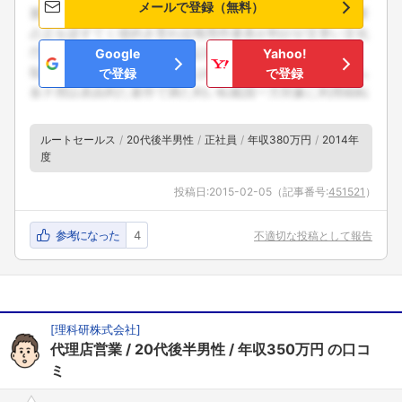
メールで登録（無料）
フォローしました
Google
Yahoo!
こちらの企業もフォローしませんか？
で登録
で登録
ルートセールス
20代後半男性
正社員
年収380万円
2014年
度
投稿日:
2015-02-05
（記事番号:
451521
）
参考になった
4
不適切な投稿として報告
[
理科研株式会社
]
代理店営業
20代後半男性
年収350万円
の口コ
ミ