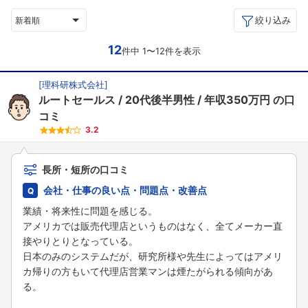
絞り込み
新着順
12
件中 1〜12件を表示
[
理科研株式会社
]
ルートセールス
20代後半男性
年収350万円
の口
コミ
3.2
長所・短所の口コミ
会社・仕事の良い点・問題点・改善点
業績・将来性に問題を感じる。
アメリカでは販売代理店というものはなく、全てメーカー直
接やりとりとなっている。
日本のみのシステムだが、研究所様や先生によってはアメリ
カ帰りの方もいて代理店営業マンは煙たがられる傾向があ
る。