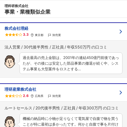
理科研株式会社
事業・業種類似企業
株式会社理経
3.3
東京都
卸売業
法人営業
30代後半男性
正社員
年収550万円
過去最高の売上金額は、2001年の連結450億円前後であっ
たが、その後には安定した部品事業の撤退が続く中、シス
テム事業も大型案件をロスとする…
理研産業株式会社
2.6
広島県
卸売業
ルートセールス
20代後半男性
正社員
年収300万円
機械の納品時に小物が足りなくて電気屋で自腹で物を買う
ことが特に最初は多かったです。何かと自腹で事を片付け