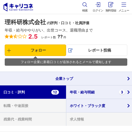
検索
ログイン
無料登録
メニュー
理科研株式会社
の評判・口コミ・社員評価
年収・給与ややりがい、出世コース、退職理由まで
2.5
??
レポート数
件
フォロー
レポート投稿
フォロー企業に新着口コミが追加されるとメールで通知します
企業
トップ
口コミ・
評判
12
年収・
給与明細
3
転職・
中途面接
ホワイト・
ブラック度
残業代・
残業時間
求人情報