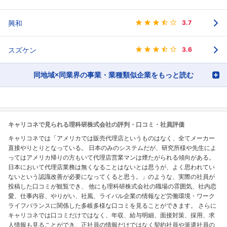
興和
3.7
スズケン
3.6
同地域×同業界の事業・業種類似企業をもっと読む
キャリコネで見られる理科研株式会社の評判・口コミ・社員評価
キャリコネでは「アメリカでは販売代理店というものはなく、全てメーカー
直接やりとりとなっている。 日本のみのシステムだが、研究所様や先生によ
ってはアメリカ帰りの方もいて代理店営業マンは煙たがられる傾向がある。
日本において代理店業務は無くなることはないとは思うが、よく思われてい
ないという認識改善が必要になってくると思う。」のような、実際の社員が
投稿した口コミが観覧でき、 他にも理科研株式会社の職場の雰囲気、社内恋
愛、仕事内容、やりがい、社風、ライバル企業の情報など労働環境・ワーク
ライフバランスに関係した多岐多様な口コミを見ることができます。 さらに
キャリコネでは口コミだけではなく、年収、給与明細、面接対策、採用、求
人情報も見ることができ、正社員の情報だけではなく契約社員や派遣社員の