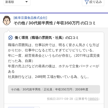
絞り込み
新着順
[
岐阜豆腐食品株式会社
]
その他
30代前半男性
年収350万円
の口コミ
働く環境（職場の雰囲気・社風）の口コミ
職場の雰囲気は、仕事以外では、明るく皆さん気さくな方ば
かりだか、仕事中になると忙しすぎてピリピリしている。
年に一度、経営発表会というものが存在し（2011年は震災後
だった為、自粛）
年度の売上げなどの発表の後は、ホテルで立食パーティーが
ある
社員旅行などは、24時間 工場が動いている為、なし。
その他
30代前半男性
正社員
年収350万円
2008年度
投稿日:
2011-08-28
（記事番号:
199505
）