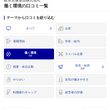
岐阜豆腐食品株式会社
働く環境の口コミ一覧
テーマから口コミを絞り込む
すべて
出世
退職理由
年収・給与
働く環境
ライバル企業
1件
長所・短所
残業・休日出勤
3件
やりがい
女性の働きやすさ
転職後のギャップ
経営者の評価