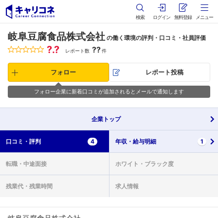
検索
ログイン
無料登録
メニュー
岐阜豆腐食品株式会社
の働く環境の評判・口コミ・社員評価
?.?
??
レポート数
件
フォロー
レポート投稿
フォロー企業に新着口コミが追加されるとメールで通知します
企業
トップ
口コミ・
評判
4
年収・
給与明細
1
転職・
中途面接
ホワイト・
ブラック度
残業代・
残業時間
求人情報