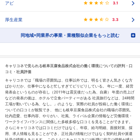
アピ
3.1
厚生産業
3.3
同地域×同業界の事業・業種類似企業をもっと読む
キャリコネで見られる岐阜豆腐食品株式会社の働く環境についての評判・口
コミ・社員評価
キャリコネでは「職場の雰囲気は、仕事以外では、明るく皆さん気さくな方
ばかりだか、仕事中になると忙しすぎてピリピリしている。 年に一度、経営
発表会というものが存在し（2011年は震災後だった為、自粛） 年度の売上げ
などの発表の後は、ホテルで立食パーティーがある 社員旅行などは、24時間
工場が動いている為、なし。」のような、実際の社員が投稿した働く環境に
ついての口コミが観覧でき、 他にも岐阜豆腐食品株式会社の職場の雰囲気、
社内恋愛、仕事内容、やりがい、社風、ライバル企業の情報など労働環境・
ワークライフバランスに関係した多岐多様な口コミを見ることができます。
さらにキャリコネでは口コミだけではなく、年収、給与明細、面接対策、採
用、求人情報も見ることができ、正社員の情報だけではなく契約社員や派遣
社員の情報もあります。 このようにキャリコネには転職に役立つ情報が盛り