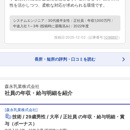
性を活かしつつ、柔軟な対応が求められる環境です。
システムエンジニア
30代後半女性
正社員
年収1,000万円
中途入社 1～3年 (投稿時に退職済み)
2022年度
投稿日:
2025-12-02
（記事番号:
1098897
）
長所・短所の評判・口コミを読む
森永乳業株式会社
社員の年収・給与明細を紹介
[
森永乳業株式会社
]
技術
29歳男性
大卒
正社員
の年収・給与明細・賞
与（ボーナス）