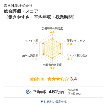
森永乳業株式会社
総合評価・スコア
（働きやすさ・平均年収・残業時間）
3.4
総合評価
投稿者数
462
平均年収
万円
正社員40人
世代別
20代
▼ 世代別の最高年収
30代
40代
最高年収
616
705
--万
万
万