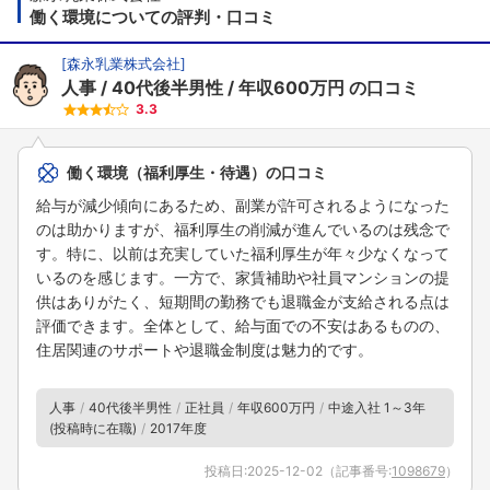
働く環境についての評判・口コミ
[
森永乳業株式会社
]
人事
40代後半男性
年収600万円
の口コミ
3.3
働く環境（福利厚生・待遇）の口コミ
給与が減少傾向にあるため、副業が許可されるようになった
のは助かりますが、福利厚生の削減が進んでいるのは残念で
す。特に、以前は充実していた福利厚生が年々少なくなって
いるのを感じます。一方で、家賃補助や社員マンションの提
供はありがたく、短期間の勤務でも退職金が支給される点は
評価できます。全体として、給与面での不安はあるものの、
住居関連のサポートや退職金制度は魅力的です。
人事
40代後半男性
正社員
年収600万円
中途入社 1～3年
(投稿時に在職)
2017年度
投稿日:
2025-12-02
（記事番号:
1098679
）