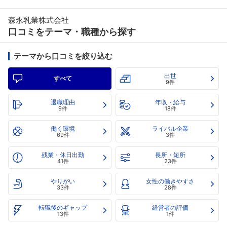
森永乳業株式会社
口コミをテーマ・職種から探す
テーマから口コミを絞り込む
出世
すべて
9件
退職理由
年収・給与
9件
18件
働く環境
ライバル企業
69件
3件
残業・休日出勤
長所・短所
41件
23件
やりがい
女性の働きやすさ
33件
28件
転職後のギャップ
経営者の評価
13件
1件