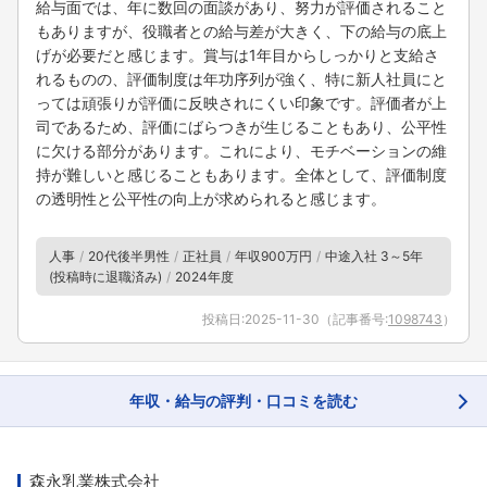
給与面では、年に数回の面談があり、努力が評価されること
もありますが、役職者との給与差が大きく、下の給与の底上
げが必要だと感じます。賞与は1年目からしっかりと支給さ
れるものの、評価制度は年功序列が強く、特に新人社員にと
っては頑張りが評価に反映されにくい印象です。評価者が上
司であるため、評価にばらつきが生じることもあり、公平性
に欠ける部分があります。これにより、モチベーションの維
持が難しいと感じることもあります。全体として、評価制度
の透明性と公平性の向上が求められると感じます。
人事
20代後半男性
正社員
年収900万円
中途入社 3～5年
(投稿時に退職済み)
2024年度
投稿日:
2025-11-30
（記事番号:
1098743
）
年収・給与の評判・口コミを読む
森永乳業株式会社