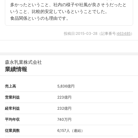
多かったということ、社内の様子や社風が良さそうだったと
いうこと、比較的安定しているということでした。
食品関係というのも理由です。
投稿日:
2015-03-28
（記事番号:
463485
）
森永乳業株式会社
業績情報
売上高
5,836億円
営業利益
223億円
経常利益
232億円
平均年収
740万円
従業員数
6,157人（連結）