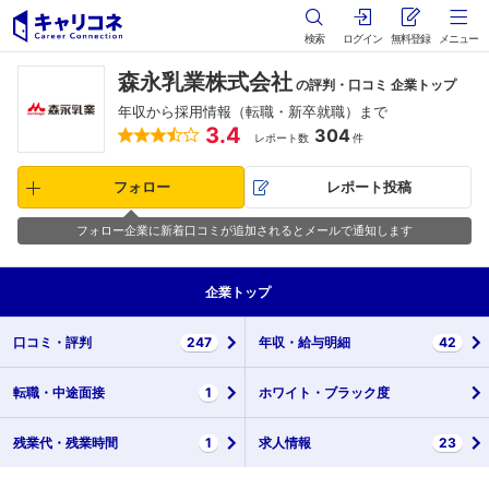
検索
ログイン
無料登録
メニュー
森永乳業株式会社
の評判・口コミ 企業トップ
年収から採用情報（転職・新卒就職）まで
3.4
304
レポート数
件
フォロー
レポート投稿
フォロー企業に新着口コミが追加されるとメールで通知します
企業
トップ
口コミ・
評判
247
年収・
給与明細
42
転職・
中途面接
1
ホワイト・
ブラック度
残業代・
残業時間
1
求人情報
23