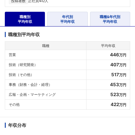
40
投稿者数
正社員
人
職種別
年代別
職種&年代別
平均年収
平均年収
平均年収
職種別平均年収
職種
平均年収
446
営業
万円
407
技術（研究開発）
万円
517
技術（その他）
万円
453
事務（財務・会計・経理）
万円
523
広報・企画・マーケティング
万円
422
その他
万円
年収分布