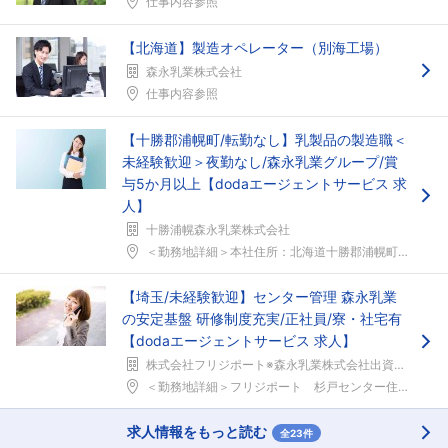
仕事内容参照
【北海道】製造オペレーター（別海工場）
森永乳業株式会社
仕事内容参照
【十勝郡浦幌町/転勤なし】乳製品の製造職＜
未経験歓迎＞夜勤なし/森永乳業グループ/賞
与5か月以上【dodaエージェントサービス 求
人】
十勝浦幌森永乳業株式会社
＜勤務地詳細＞本社住所：北海道十勝郡浦幌町字材木町...
【埼玉/未経験歓迎】センター管理 森永乳業
の安定基盤 研修制度充実/正社員/寮・社宅有
【dodaエージェントサービス 求人】
株式会社フリジポート※森永乳業株式会社出資100%のグループ会社
＜勤務地詳細＞フリジポート 杉戸センター住所：埼玉...
求人情報をもっと読む
全23件