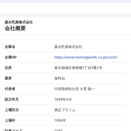
森永乳業株式会社
会社概要
企業名
森永乳業株式会社
企業HP
https://www.morinagamilk.co.jp/csr/sr/
住所
東京都港区東新橋1丁目5番2号
業界
食料品
代表者
代表取締役社長 大貫 陽一
設立年月
1949年4月
上場区分
東証プライム
上場年
1954年
証券コード
2264