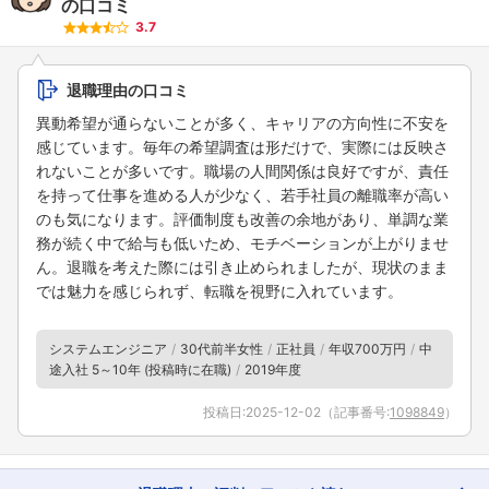
の口コミ
3.7
退職理由の口コミ
異動希望が通らないことが多く、キャリアの方向性に不安を
感じています。毎年の希望調査は形だけで、実際には反映さ
れないことが多いです。職場の人間関係は良好ですが、責任
を持って仕事を進める人が少なく、若手社員の離職率が高い
のも気になります。評価制度も改善の余地があり、単調な業
務が続く中で給与も低いため、モチベーションが上がりませ
ん。退職を考えた際には引き止められましたが、現状のまま
では魅力を感じられず、転職を視野に入れています。
システムエンジニア
30代前半女性
正社員
年収700万円
中
途入社 5～10年 (投稿時に在職)
2019年度
投稿日:
2025-12-02
（記事番号:
1098849
）