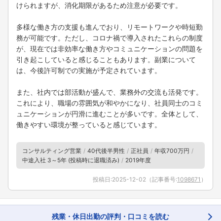
けられますが、消化期限があるため注意が必要です。
多様な働き方の支援も進んでおり、リモートワークや時短勤
務が可能です。ただし、コロナ禍で導入されたこれらの制度
が、現在では非効率な働き方やコミュニケーションの問題を
引き起こしていると感じることもあります。副業について
は、今後許可制での実施が予定されています。
また、社内では部活動が盛んで、業務外の交流も活発です。
これにより、職場の雰囲気が和やかになり、社員同士のコミ
ュニケーションが円滑に進むことが多いです。全体として、
働きやすい環境が整っていると感じています。
コンサルティング営業
40代後半男性
正社員
年収700万円
中途入社 3～5年 (投稿時に退職済み)
2019年度
投稿日:
2025-12-02
（記事番号:
1098671
）
残業・休日出勤の評判・口コミを読む