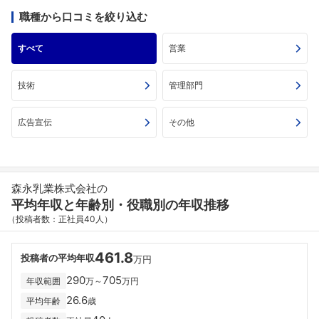
職種から口コミを絞り込む
すべて
営業
技術
管理部門
広告宣伝
その他
森永乳業株式会社の
平均年収と年齢別・役職別の年収推移
（投稿者数：正社員40人）
461.8
投稿者の平均年収
万円
290
705
年収範囲
万～
万円
26.6
平均年齢
歳