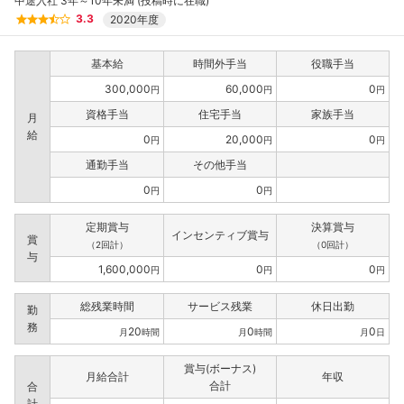
中途入社 3年～10年未満 (投稿時に在職)
3.3
2020年度
フォローしました
基本給
時間外手当
役職手当
300,000
60,000
0
円
円
円
こちらの企業もフォローしませんか？
資格手当
住宅手当
家族手当
月
給
0
20,000
0
円
円
円
通勤手当
その他手当
0
0
円
円
定期賞与
決算賞与
インセンティブ賞与
賞
（2回計）
（0回計）
与
1,600,000
0
0
円
円
円
総残業時間
サービス残業
休日出勤
勤
務
20
0
0
月
時間
月
時間
月
日
賞与(ボーナス)
月給合計
年収
合計
合
計