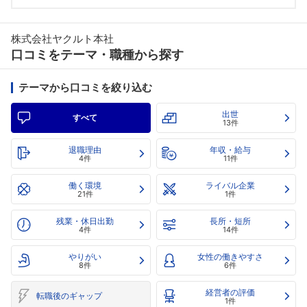
株式会社ヤクルト本社
口コミをテーマ・職種から探す
テーマから口コミを絞り込む
出世
すべて
13件
退職理由
年収・給与
4件
11件
働く環境
ライバル企業
21件
1件
残業・休日出勤
長所・短所
4件
14件
やりがい
女性の働きやすさ
8件
6件
経営者の評価
転職後のギャップ
1件