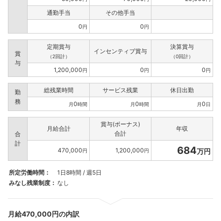
通勤手当
その他手当
0
0
円
円
定期賞与
決算賞与
インセンティブ賞与
賞
（2回計）
（0回計）
与
1,200,000
0
0
円
円
円
総残業時間
サービス残業
休日出勤
勤
務
0
0
0
月
時間
月
時間
月
日
賞与(ボーナス)
月給合計
年収
合計
合
計
684
470,000
1,200,000
万円
円
円
所定労働時間：
1日8時間 / 週5日
みなし残業制度：
なし
月給470,000円の内訳