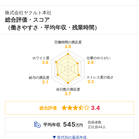
株式会社ヤクルト本社
総合評価・スコア
（働きやすさ・平均年収・残業時間）
3.4
総合評価
投稿者数
545
平均年収
万円
正社員44人
世代別
20代
▼ 世代別の最高年収
30代
40代