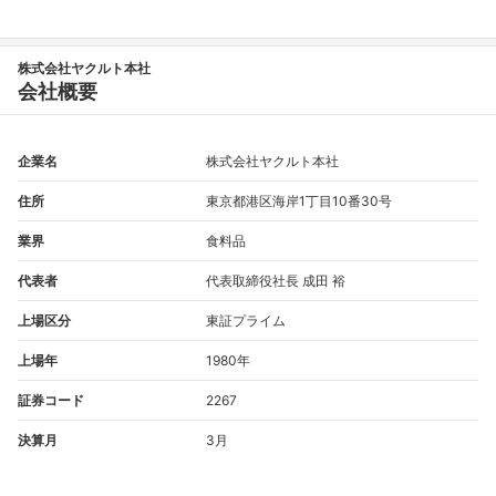
株式会社ヤクルト本社
会社概要
企業名
株式会社ヤクルト本社
住所
東京都港区海岸1丁目10番30号
業界
食料品
代表者
代表取締役社長 成田 裕
上場区分
東証プライム
上場年
1980年
証券コード
2267
決算月
3月