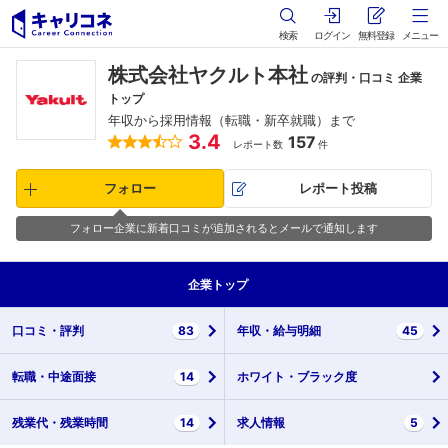
検索
ログイン
無料登録
メニュー
株式会社ヤクルト本社
の評判・口コミ 企業
トップ
年収から採用情報（転職・新卒就職）まで
3.4
157
レポート数
件
フォロー
レポート投稿
フォロー企業に新着口コミが追加されるとメールで通知します
企業
トップ
口コミ・
評判
83
年収・
給与明細
45
転職・
中途面接
14
ホワイト・
ブラック度
残業代・
残業時間
14
求人情報
5