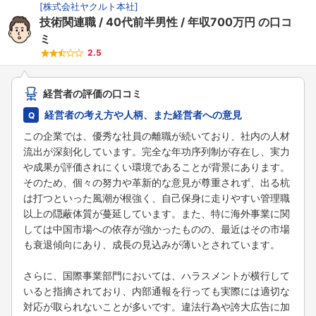
[
株式会社ヤクルト本社
]
技術関連職
40代前半男性
年収700万円
の口コ
ミ
2.5
経営者の評価の口コミ
経営者の考え方や人柄、また経営者への意見
この企業では、優秀な社員の離職が続いており、社内の人材
流出が深刻化しています。完全な年功序列制が存在し、実力
や成果が評価されにくい環境であることが背景にあります。
そのため、個々の努力や革新的な意見が尊重されず、出る杭
は打つといった風潮が根強く、自己保身に走りやすい管理職
以上の隠蔽体質が蔓延しています。また、特に海外事業に関
しては中国市場への依存が強かったものの、最近はその市場
も衰退傾向にあり、成長の見込みが薄いとされています。
さらに、国際事業部門においては、ハラスメントが横行して
いると指摘されており、内部通報を行っても実際には適切な
対応が取られないことが多いです。違法行為や誇大広告に加