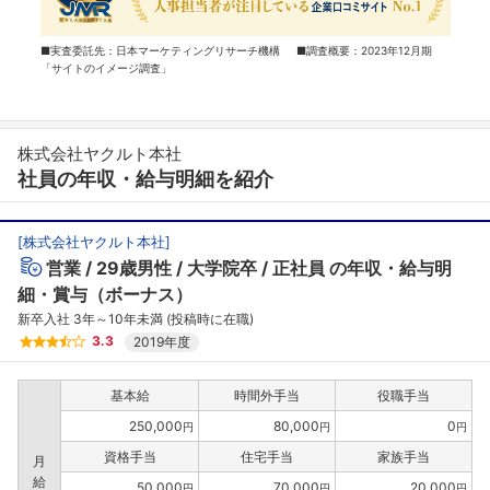
■実査委託先：日本マーケティングリサーチ機構 ■調査概要：2023年12月期
「サイトのイメージ調査」
株式会社ヤクルト本社
社員の年収・給与明細を紹介
[
株式会社ヤクルト本社
]
営業
29歳男性
大学院卒
正社員
の年収・給与明
細・賞与（ボーナス）
新卒入社 3年～10年未満 (投稿時に在職)
3.3
2019年度
基本給
時間外手当
役職手当
250,000
80,000
0
円
円
円
資格手当
住宅手当
家族手当
月
給
50,000
70,000
20,000
円
円
円