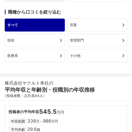
職種から口コミを絞り込む
すべて
営業
技術
管理部門
医療系
その他
株式会社ヤクルト本社の
平均年収と年齢別・役職別の年収推移
（投稿者数：正社員44人）
545.5
投稿者の平均年収
万円
336
986
年収範囲
万～
万円
29.6
平均年齢
歳