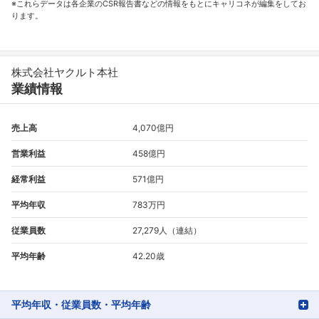
※これらデータは各企業のCSR報告書などの情報をもとにキャリコネが編集をしてお
ります。
株式会社ヤクルト本社
業績情報
売上高
4,070億円
営業利益
458億円
経常利益
571億円
平均年収
783万円
従業員数
27,279人（連結）
平均年齢
42.20歳
平均年収・従業員数・平均年齢