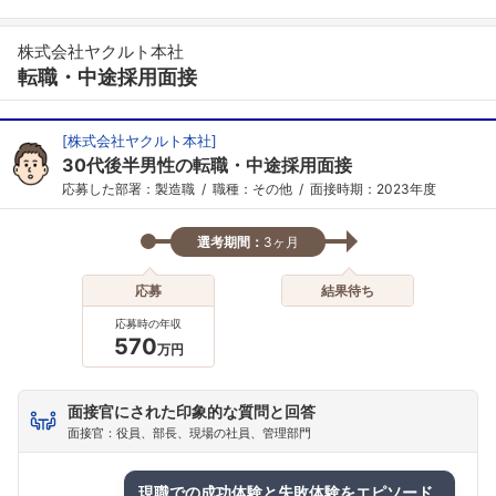
株式会社ヤクルト本社
転職・中途採用面接
[
株式会社ヤクルト本社
]
30代後半男性の転職・中途採用面接
応募した部署：製造職
職種：その他
面接時期：2023年度
選考期間：
3ヶ月
応募
結果待ち
応募時の年収
570
万円
面接官にされた印象的な質問と回答
面接官：役員、部長、現場の社員、管理部門
フォローしました
現職での成功体験と失敗体験をエピソード