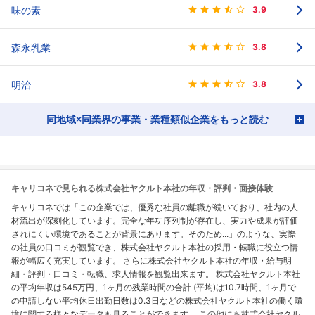
味の素
3.9
森永乳業
3.8
明治
3.8
同地域×同業界の事業・業種類似企業をもっと読む
キャリコネで見られる株式会社ヤクルト本社の年収・評判・面接体験
キャリコネでは「この企業では、優秀な社員の離職が続いており、社内の人
材流出が深刻化しています。完全な年功序列制が存在し、実力や成果が評価
されにくい環境であることが背景にあります。そのため...」のような、実際
の社員の口コミが観覧でき、株式会社ヤクルト本社の採用・転職に役立つ情
報が幅広く充実しています。 さらに株式会社ヤクルト本社の年収・給与明
細・評判・口コミ・転職、求人情報を観覧出来ます。 株式会社ヤクルト本社
の平均年収は545万円、1ヶ月の残業時間の合計 (平均)は10.7時間、1ヶ月で
の申請しない平均休日出勤日数は0.3日などの株式会社ヤクルト本社の働く環
境に関する様々なデータも見ることができます。 この他にも株式会社ヤクル