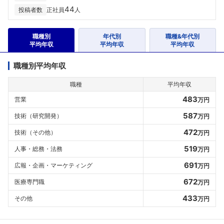
44
投稿者数
正社員
人
職種別
年代別
職種&年代別
平均年収
平均年収
平均年収
職種別平均年収
職種
平均年収
483
営業
万円
587
技術（研究開発）
万円
472
技術（その他）
万円
519
人事・総務・法務
万円
691
広報・企画・マーケティング
万円
672
医療専門職
万円
433
その他
万円