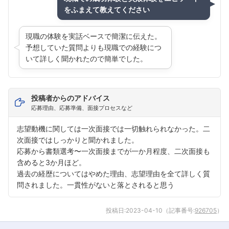
をふまえて教えてください
こちらの企業もフォローしませんか？
現職の体験を実話ベースで簡潔に伝えた。
予想していた質問よりも現職での経験につ
いて詳しく聞かれたので簡単でした。
投稿者からのアドバイス
応募理由、応募準備、面接プロセスなど
志望動機に関しては一次面接では一切触れられなかった。二
次面接ではしっかりと聞かれました。
応募から書類選考〜一次面接までが一か月程度、二次面接も
含めると3か月ほど。
過去の経歴についてはやめた理由、志望理由を全て詳しく質
問されました。一貫性がないと落とされると思う
投稿日:
2023-04-10
（記事番号:
926705
）