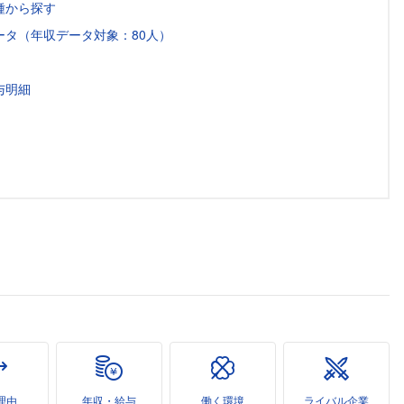
種から探す
タ（年収データ対象：80人）
与明細
理由
年収・給与
働く環境
ライバル企業