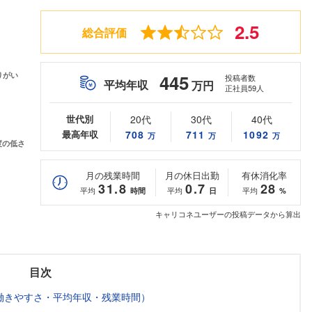
2.5
総合評価
445
投稿者数
平均年収
万円
正社員59人
世代別
20代
30代
40代
最高年収
708
711
1092
万
万
万
月の残業時間
月の休日出勤
有休消化率
31.8
0.7
28
平均
平均
平均
時間
日
%
キャリコネユーザーの投稿データから算出
目次
働きやすさ・平均年収・残業時間）