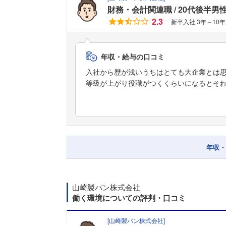
財務・会計関連職
20代後半男
2.3
新卒入社 3年～10
年収・給与の口コミ
入社から歴が浅いうちはとても大企業とは
等級が上がり役職がつくくらいになるとそ
年収・
山崎製パン株式会社
働く環境についての評判・口コミ
[
山崎製パン株式会社
]