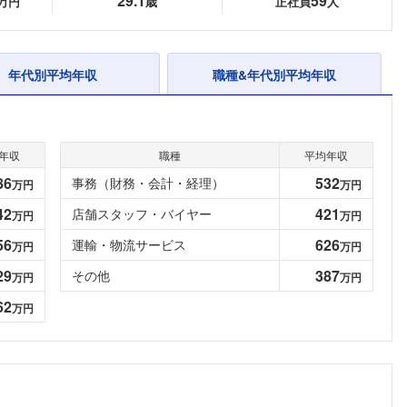
29.1
59
万円
歳
正社員
人
年代別平均年収
職種&年代別平均年収
年収
職種
平均年収
86
532
事務（財務・会計・経理）
万円
万円
42
421
店舗スタッフ・バイヤー
万円
万円
56
626
運輸・物流サービス
万円
万円
29
387
その他
万円
万円
62
万円
フォローしました