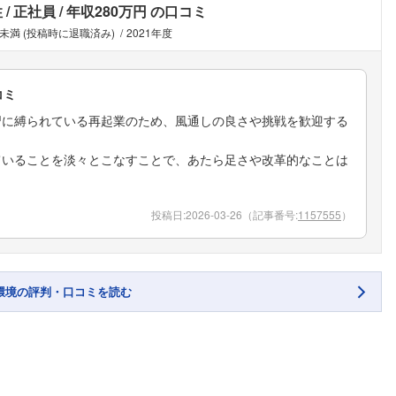
性
正社員
年収280万円
の口コミ
年未満 (投稿時に退職済み)
2021年度
コミ
習に縛られている再起業のため、風通しの良さや挑戦を歓迎する
ていることを淡々とこなすことで、あたら足さや改革的なことは
投稿日:
2026-03-26
（記事番号:
1157555
）
環境の評判・口コミを読む