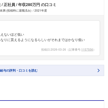
性
正社員
年収280万円
の口コミ
年未満 (投稿時に退職済み)
2021年度
思えないほど低い
れなりに貰えるようになるらしいがそれまではかなり低い
投稿日:
2026-03-26
（記事番号:
1157556
）
給与の評判・口コミを読む