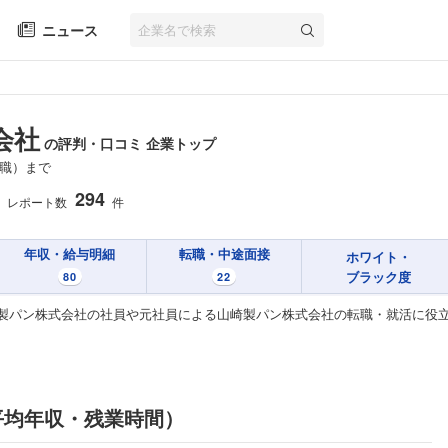
ニュース
会社
の評判・口コミ 企業トップ
職）まで
294
レポート数
件
年収・給与明細
転職・中途面接
ホワイト・
ブラック度
80
22
製パン株式会社の社員や元社員による山崎製パン株式会社の転職・就活に役
平均年収・残業時間）