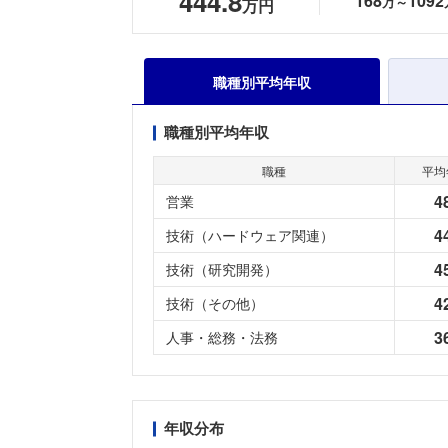
444.8
168
1092
万～
万円
職種別平均年収
職種別平均年収
職種
平均
4
営業
4
技術（ハードウェア関連）
4
技術（研究開発）
4
技術（その他）
3
人事・総務・法務
年収分布