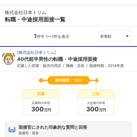
株式会社日本トリム
転職・中途採用面接一覧
1
件中 1〜1件を表示
新着順
[
株式会社日本トリム
]
40代前半男性の転職・中途採用面接
応募した部署：販売代理店
職種：店長
面接時期：2014年度
選考期間：
1週間
応募
入社
応募時の年収
入社後の年収
300
300
万円
万円
面接官にされた印象的な質問と回答
面接官：部長