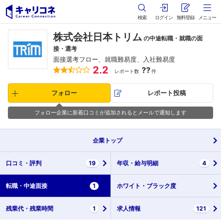
検索
ログイン
無料登録
メニュー
株式会社日本トリム
の中途転職・就職の面
接・選考
面接選考フロー、就職難易度、入社難易度
2.2
??
レポート数
件
フォロー
レポート投稿
フォロー企業に新着口コミが追加されるとメールで通知します
企業
トップ
口コミ・
評判
19
年収・
給与明細
4
転職・
中途面接
1
ホワイト・
ブラック度
残業代・
残業時間
1
求人情報
121