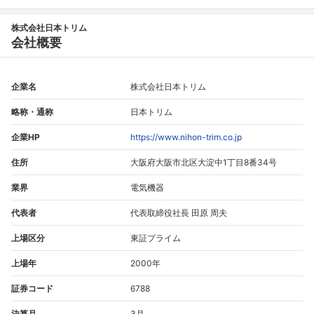
株式会社日本トリム
会社概要
企業名
株式会社日本トリム
略称・通称
日本トリム
企業HP
https://www.nihon-trim.co.jp
住所
大阪府大阪市北区大淀中1丁目8番34号
業界
電気機器
代表者
代表取締役社長 田原 周夫
上場区分
東証プライム
上場年
2000年
証券コード
6788
決算月
3月