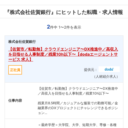
『株式会社佐賀銀行』にヒットした転職・求人情報
2
件中 1〜2件を表示
株式会社佐賀銀行
【佐賀市／転勤無】クラウドエンジニア〜DX推進中／高収入
を目指せる人事制度／残業10h以下〜【dodaエージェントサ
ービス 求人】
提供元：
正社員
（人材紹介求人）
【佐賀市／転勤無】クラウドエンジニア〜DX推進中
／高収入を目指せる人事制度／残業10h以下〜
仕事内容
残業月8.5時間／カジュアルな服装での勤務可能／金
融業界のDXプロジェクトにチャレンジできるポジシ
ョン...
＜最終学歴＞大学院、大学、短期大学、専修・各種