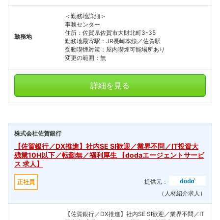
＜勤務地詳細＞
事務センター
住所：佐賀県佐賀市大財北町3-35
勤務地
勤務地最寄駅：JR長崎本線／佐賀駅
受動喫煙対策：屋内喫煙可能場所あり
変更の範囲：無
詳細を見る
株式会社佐賀銀行
【佐賀銀行／DX推進】社内SE SI歓迎／業界不問／IT投資大
残業10H以下／転勤無／福利厚生 【dodaエージェントサービ
ス 求人】
提供元：
正社員
（人材紹介求人）
【佐賀銀行／DX推進】社内SE SI歓迎／業界不問／IT