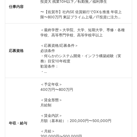
投資大 残業10H以下／転勤無／福利厚生
仕事内容
〜【佐賀市】社内SE 佐賀銀行でDXを推進 年収上
限〜800万円 東証プライム上場／IT投資に注力...
＜最終学歴＞大学院、大学、短期大学、専修・各種
学校、高等専門学校、高等学校卒以上
＜応募資格/応募条件＞
応募資格
必須条件
・何らかのシステム開発・インフラ構築経験（実
務）目安10年程度
歓迎条件：
・...
＜予定年収＞
400万円〜800万円
＜賃金形態＞
月給制
＜賃金内訳＞
月額（基本給）：200,000円〜500,000円
年収・給与
＜月給＞
200,000円〜500,000円