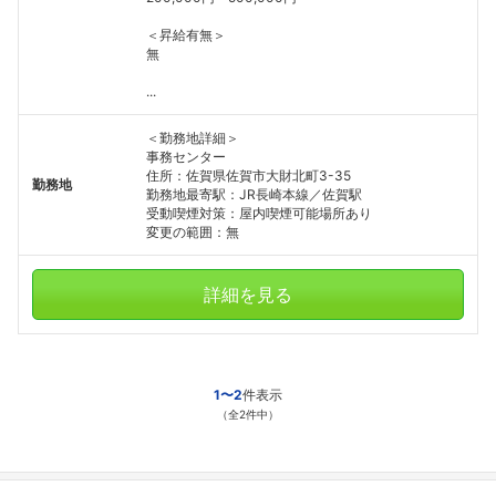
＜昇給有無＞
無
...
＜勤務地詳細＞
事務センター
住所：佐賀県佐賀市大財北町3-35
勤務地
勤務地最寄駅：JR長崎本線／佐賀駅
受動喫煙対策：屋内喫煙可能場所あり
変更の範囲：無
詳細を見る
1〜2
件表示
（全2件中）