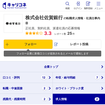
検索
ログイン
無料登録
メニュー
株式会社佐賀銀行
の転職求人情報・社員仕事内
容
正社員、契約社員、派遣社員の応募情報
3.3
25
レポート数
件
フォロー
レポート投稿
フォロー企業に新着口コミが追加されるとメールで通知します
企業
トップ
口コミ・
評判
12
年収・
給与明細
7
転職・
中途面接
2
ホワイト・
ブラック度
残業代・
残業時間
2
求人情報
2