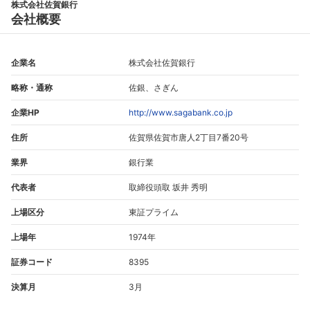
株式会社佐賀銀行
会社概要
企業名
株式会社佐賀銀行
略称・通称
佐銀、さぎん
企業HP
http://www.sagabank.co.jp
住所
佐賀県佐賀市唐人2丁目7番20号
業界
銀行業
代表者
取締役頭取 坂井 秀明
上場区分
東証プライム
上場年
1974年
証券コード
8395
決算月
3月