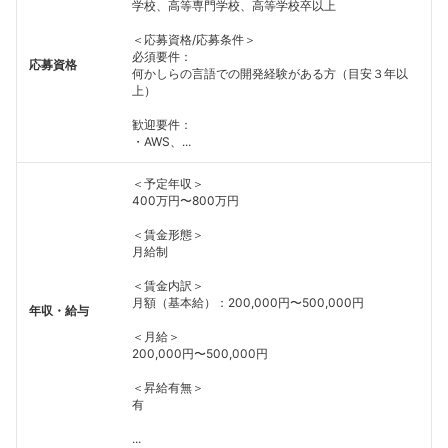
学校、高等専門学校、高等学校卒以上
＜応募資格/応募条件＞
必須要件：
応募資格
何かしらの言語での開発経験がある方（目安３年以
上）
歓迎要件：
・AWS、...
＜予定年収＞
400万円〜800万円
＜賃金形態＞
月給制
＜賃金内訳＞
月額（基本給）：200,000円〜500,000円
年収・給与
＜月給＞
200,000円〜500,000円
＜昇給有無＞
有
...