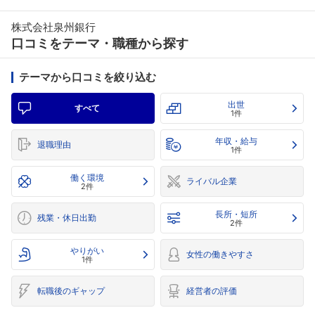
株式会社泉州銀行
口コミをテーマ・職種から探す
テーマから口コミを絞り込む
出世
すべて
1件
年収・給与
退職理由
1件
働く環境
ライバル企業
2件
長所・短所
残業・休日出勤
2件
やりがい
女性の働きやすさ
1件
転職後のギャップ
経営者の評価