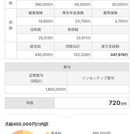
給
360,000
40,000
50,000
円
円
円
健康保険
厚生年金保険
雇用保険
16,650
33,750
2,700
円
円
円
控
除
住民税
所得税
25,315
23,911
円
円
総支給
控除合計
差引支給額
450,000
102,326
347,674
円
円
円
賞与
定期賞与
インセンティブ賞与
(2回計)
1,800,000
円
720
年収
万円
月給450,000円の内訳
基本給
360,000円