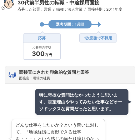
30代前半男性の転職・中途採用面接
応募した部署：営業
職種：法人営業
面接時期：2011年度
選考期間：
1週間
応募
1次面接で不採用
応募時の年収
300
万円
面接官にされた印象的な質問と回答
面接官：現場の社員
特に奇抜な質問はなかったように思いま
す。志望理由ややってみたい仕事などオー
フォローしました
ソドックスな質問だったと思います。
こちらの企業もフォローしませんか？
どんな仕事をしたいか？という問いに対し
て、『地域経済に貢献できる仕事
を・・・』という感じの当たり障りのない