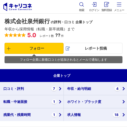
検索
ログイン
無料登録
メニュー
株式会社泉州銀行
の評判・口コミ 企業トップ
年収から採用情報（転職・新卒就職）まで
5.0
??
レポート数
件
フォロー
レポート投稿
フォロー企業に新着口コミが追加されるとメールで通知します
企業
トップ
口コミ・
評判
7
年収・
給与明細
4
転職・
中途面接
1
ホワイト・
ブラック度
残業代・
残業時間
1
求人情報
18