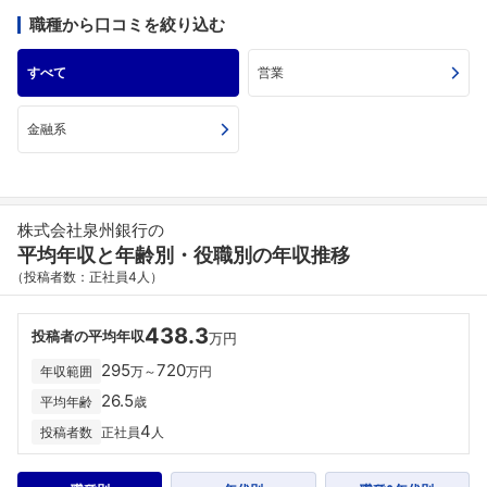
職種から口コミを絞り込む
すべて
営業
金融系
株式会社泉州銀行の
平均年収と年齢別・役職別の年収推移
（投稿者数：正社員4人）
438.3
投稿者の平均年収
万円
295
720
年収範囲
万～
万円
26.5
平均年齢
歳
4
投稿者数
正社員
人