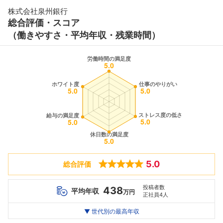
株式会社泉州銀行
総合評価・スコア
（働きやすさ・平均年収・残業時間）
5.0
総合評価
投稿者数
438
平均年収
万円
正社員4人
世代別
20代
▼ 世代別の最高年収
30代
40代
最高年収
426
720
--万
万
万