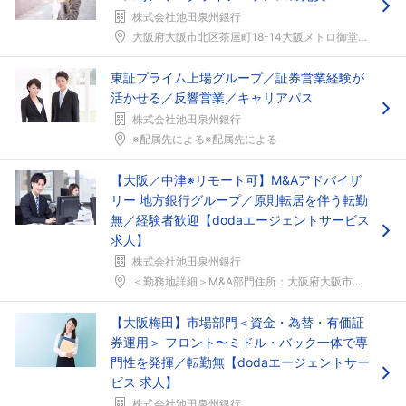
株式会社池田泉州銀行
大阪府大阪市北区茶屋町18-14大阪メトロ御堂筋線...
東証プライム上場グループ／証券営業経験が
活かせる／反響営業／キャリアパス
株式会社池田泉州銀行
※配属先による※配属先による
【大阪／中津※リモート可】M&Aアドバイザ
リー 地方銀行グループ／原則転居を伴う転勤
無／経験者歓迎【dodaエージェントサービス
求人】
株式会社池田泉州銀行
＜勤務地詳細＞M&A部門住所：大阪府大阪市...
【大阪梅田】市場部門＜資金・為替・有価証
券運用＞ フロント〜ミドル・バック一体で専
門性を発揮／転勤無【dodaエージェントサー
ビス 求人】
株式会社池田泉州銀行