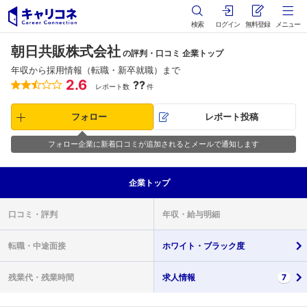
検索
ログイン
無料登録
メニュー
朝日共販株式会社
の評判・口コミ 企業トップ
年収から採用情報（転職・新卒就職）まで
2.6
??
レポート数
件
フォロー
レポート投稿
フォロー企業に新着口コミが追加されるとメールで通知します
企業
トップ
口コミ・
評判
年収・
給与明細
転職・
中途面接
ホワイト・
ブラック度
残業代・
残業時間
求人情報
7