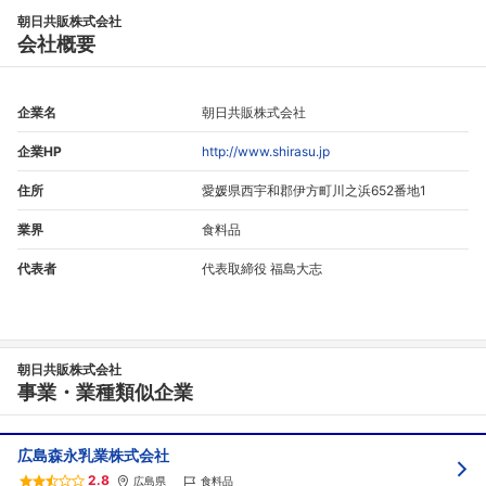
朝日共販株式会社
会社概要
フォローしました
こちらの企業もフォローしませんか？
企業名
朝日共販株式会社
企業HP
http://www.shirasu.jp
住所
愛媛県西宇和郡伊方町川之浜652番地1
業界
食料品
代表者
代表取締役 福島大志
朝日共販株式会社
事業・業種類似企業
広島森永乳業株式会社
2.8
広島県
食料品