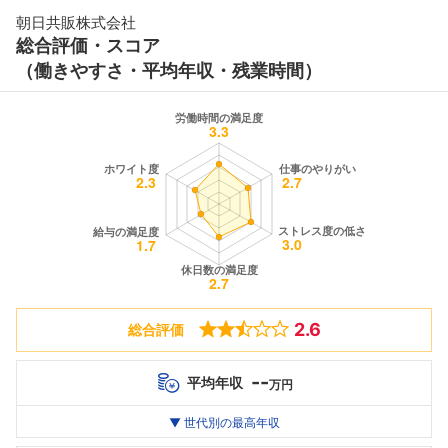
朝日共販株式会社
総合評価・スコア
（働きやすさ・平均年収・残業時間）
2.6
総合評価
--
平均年収
万円
世代別
20代
▼ 世代別の最高年収
30代
40代
最高年収
--万
--万
--万