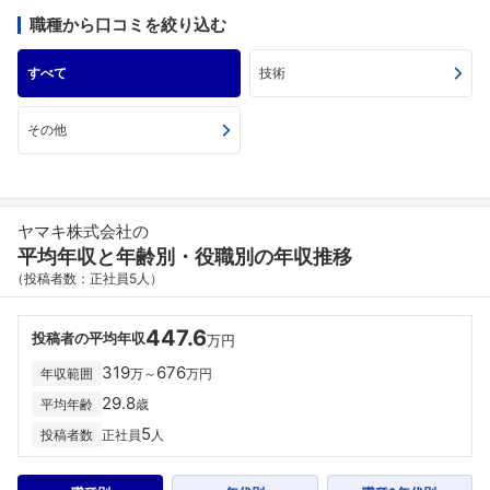
職種から口コミを絞り込む
すべて
技術
その他
ヤマキ株式会社の
平均年収と年齢別・役職別の年収推移
（投稿者数：正社員5人）
447.6
投稿者の平均年収
万円
319
676
年収範囲
万～
万円
29.8
平均年齢
歳
5
投稿者数
正社員
人