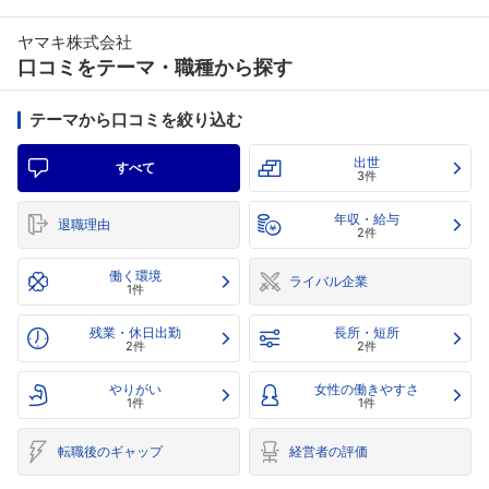
ヤマキ株式会社
口コミをテーマ・職種から探す
テーマから口コミを絞り込む
出世
すべて
3件
年収・給与
退職理由
2件
働く環境
ライバル企業
1件
残業・休日出勤
長所・短所
2件
2件
やりがい
女性の働きやすさ
1件
1件
転職後のギャップ
経営者の評価