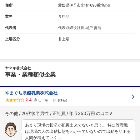
住所
愛媛県伊予市米湊1698番地の6
業界
食料品
代表者
代表取締役社長 城戸 善浩
上場区分
非上場
ヤマキ株式会社
事業・業種類似企業
やまぐち県酪乳業株式会社
2.4
山口県
食料品
その他
20代後半男性
正社員
年収350万円
あまり現場の状況が把握出来てないと思う。 特に管理職
は現場の人の出勤状態をわかっていないので出勤をサボる
人間が増えていく…