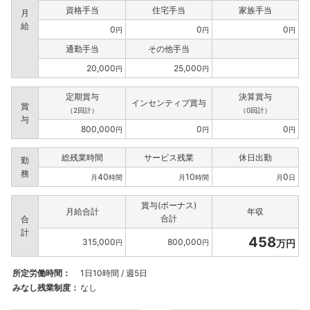
資格手当
住宅手当
家族手当
月
給
0
0
0
円
円
円
通勤手当
その他手当
20,000
25,000
円
円
定期賞与
決算賞与
インセンティブ賞与
賞
（2回計）
（0回計）
与
800,000
0
0
円
円
円
総残業時間
サービス残業
休日出勤
勤
務
40
10
0
月
時間
月
時間
月
日
賞与(ボーナス)
月給合計
年収
合計
合
計
458
315,000
800,000
万円
円
円
所定労働時間：
1日10時間 / 週5日
みなし残業制度：
なし