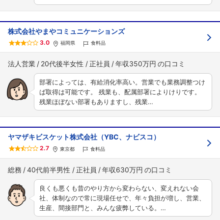
株式会社やまやコミュニケーションズ
3.0
福岡県
食料品
法人営業
20代後半女性
正社員
年収350万円
部署によっては、有給消化率高い。営業でも業務調整つけ
ば取得は可能です。 残業も、配属部署によりけりです。
残業ほぼない部署もありますし、残業…
ヤマザキビスケット株式会社（YBC、ナビスコ）
2.7
東京都
食料品
総務
40代前半男性
正社員
年収630万円
良くも悪くも昔のやり方から変わらない、変えれない会
社、体制なので常に現場任せで、年々負担が増し、営業、
生産、間接部門と、みんな疲弊している。…