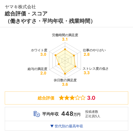
ヤマキ株式会社
総合評価・スコア
（働きやすさ・平均年収・残業時間）
3.0
総合評価
投稿者数
448
平均年収
万円
正社員5人
世代別
20代
▼ 世代別の最高年収
30代
40代
最高年収
458
676
--万
万
万