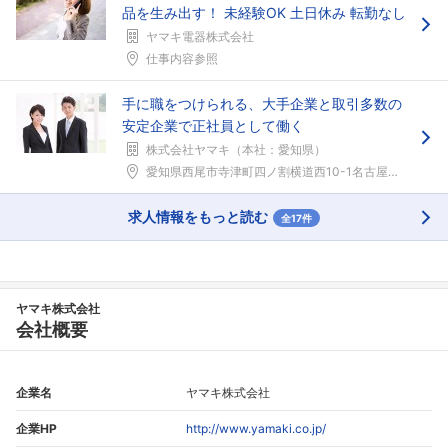
品を生み出す！ 未経験OK 土日休み 転勤なし
ヤマキ電器株式会社
仕事内容参照
手に職をつけられる、大手企業と取引多数の
安定企業で正社員として働く
株式会社ヤマキ（本社：愛知県）
愛知県西尾市寺津町四ノ割横道西10-1名古屋鉄道西...
求人情報をもっと読む
全17件
ヤマキ株式会社
会社概要
企業名
ヤマキ株式会社
企業HP
http://www.yamaki.co.jp/