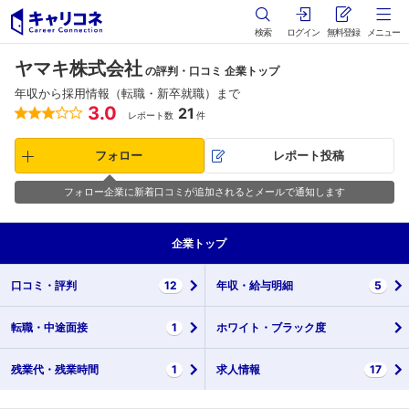
検索
ログイン
無料登録
メニュー
ヤマキ株式会社
の評判・口コミ 企業トップ
年収から採用情報（転職・新卒就職）まで
3.0
21
レポート数
件
フォロー
レポート投稿
フォロー企業に新着口コミが追加されるとメールで通知します
企業
トップ
口コミ・
評判
12
年収・
給与明細
5
転職・
中途面接
1
ホワイト・
ブラック度
残業代・
残業時間
1
求人情報
17