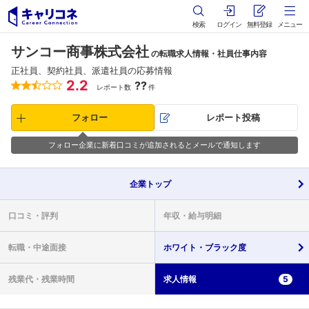
検索
ログイン
無料登録
メニュー
サンコー商事株式会社
の転職求人情報・社員仕事内容
正社員、契約社員、派遣社員の応募情報
2.2
??
レポート数
件
フォロー
レポート投稿
フォロー企業に新着口コミが追加されるとメールで通知します
企業
トップ
口コミ・
評判
年収・
給与明細
転職・
中途面接
ホワイト・
ブラック度
残業代・
残業時間
求人情報
5