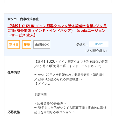
サンコー商事株式会社
【浜松】SUZUKIメイン顧客クルマを造る設備の営業／3ヶ月
に1回海外出張（インド・インドネシア）【dodaエージェン
トサービス 求人】
提供元：
正社員
新着
未経験OK
（人材紹介求人）
【浜松】SUZUKIメイン顧客クルマを造る設備の営業
／3ヶ月に1回海外出張（インド・インドネシア）
仕事内容
〜 年休122日／土日祝休み／業界安定性・福利厚生
／ 頑張りが認められる評価制度 〜
【 メイン...
学歴不問
＜応募資格/応募条件＞
〜 語学力に自信がなくても応募可能！将来的に海外
応募資格
赴任を目指せるポジション 〜