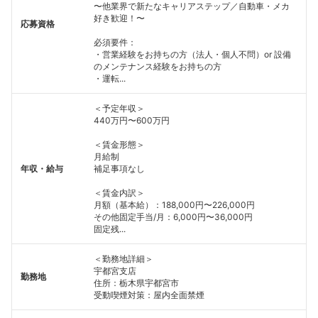
〜他業界で新たなキャリアステップ／自動車・メカ
好き歓迎！〜
応募資格
必須要件：
・営業経験をお持ちの方（法人・個人不問）or 設備
のメンテナンス経験をお持ちの方
・運転...
＜予定年収＞
440万円〜600万円
＜賃金形態＞
月給制
年収・給与
補足事項なし
＜賃金内訳＞
月額（基本給）：188,000円〜226,000円
その他固定手当/月：6,000円〜36,000円
固定残...
＜勤務地詳細＞
宇都宮支店
勤務地
住所：栃木県宇都宮市
受動喫煙対策：屋内全面禁煙