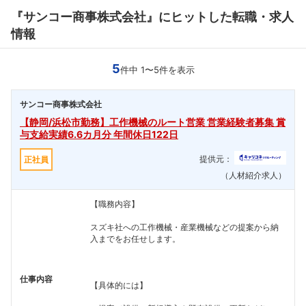
『サンコー商事株式会社』にヒットした転職・求人
情報
5
件中 1〜5件を表示
サンコー商事株式会社
【静岡/浜松市勤務】工作機械のルート営業 営業経験者募集 賞
与支給実績6.6カ月分 年間休日122日
提供元：
正社員
（人材紹介求人）
【職務内容】
スズキ社への工作機械・産業機械などの提案から納
入までをお任せします。
仕事内容
【具体的には】