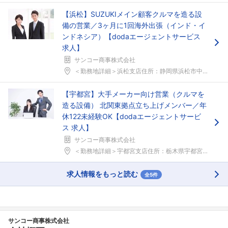
【浜松】SUZUKIメイン顧客クルマを造る設
備の営業／3ヶ月に1回海外出張（インド・イ
ンドネシア）【dodaエージェントサービス
求人】
サンコー商事株式会社
＜勤務地詳細＞浜松支店住所：静岡県浜松市中央区都盛...
【宇都宮】大手メーカー向け営業（クルマを
造る設備） 北関東拠点立ち上げメンバー／年
休122未経験OK【dodaエージェントサービ
ス 求人】
サンコー商事株式会社
＜勤務地詳細＞宇都宮支店住所：栃木県宇都宮市 受動...
求人情報をもっと読む
全5件
サンコー商事株式会社