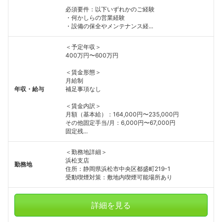
必須要件：以下いずれかのご経験
・何かしらの営業経験
・設備の保全やメンテナンス経...
＜予定年収＞
400万円〜600万円
＜賃金形態＞
月給制
年収・給与
補足事項なし
＜賃金内訳＞
月額（基本給）：164,000円〜235,000円
その他固定手当/月：6,000円〜67,000円
固定残...
＜勤務地詳細＞
浜松支店
勤務地
住所：静岡県浜松市中央区都盛町219-1
受動喫煙対策：敷地内喫煙可能場所あり
詳細を見る