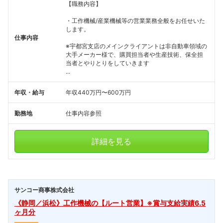
【職務内容】
・工作機械/産業機械等の営業業務全般をお任せいた
します。
仕事内容
※宇都宮支店のメインクライアントは非自動車領域の
大手メーカー様で、購買担当者や生産技術、保全担
当者とやりとりをしていきます
...
年収・給与
年収440万円〜600万円
勤務地
仕事内容参照
詳細を見る
サンコー商事株式会社
《静岡／浜松》工作機械の【ルート営業】※賞与支給実績6.5
ヶ月分