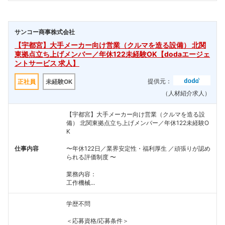
サンコー商事株式会社
【宇都宮】大手メーカー向け営業（クルマを造る設備） 北関
東拠点立ち上げメンバー／年休122未経験OK【dodaエージェ
ントサービス 求人】
提供元：
正社員
未経験OK
（人材紹介求人）
【宇都宮】大手メーカー向け営業（クルマを造る設
備） 北関東拠点立ち上げメンバー／年休122未経験O
K
仕事内容
〜年休122日／業界安定性・福利厚生 ／頑張りが認め
られる評価制度 〜
業務内容：
工作機械...
学歴不問
＜応募資格/応募条件＞