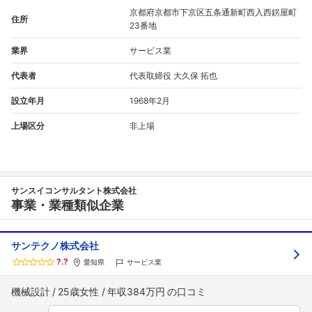
京都府京都市下京区五条通新町西入西錺屋町
住所
23番地
業界
サービス業
代表者
代表取締役 大久保 拓也
設立年月
1968年2月
上場区分
非上場
サンスイコンサルタント株式会社
事業・業種類似企業
サンテクノ株式会社
?.?
愛知県
サービス業
機械設計
25歳女性
年収384万円