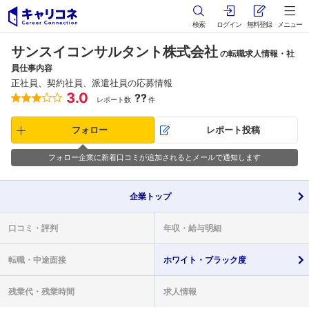
検索
ログイン
無料登録
メニュー
サンスイコンサルタント株式会社
の転職求人情報・社
員仕事内容
正社員、契約社員、派遣社員の応募情報
3.0
??
レポート数
件
フォロー
レポート投稿
フォロー企業に新着口コミが追加されるとメールで通知します
企業
トップ
口コミ・
評判
年収・
給与明細
転職・
中途面接
ホワイト・
ブラック度
残業代・
残業時間
求人情報