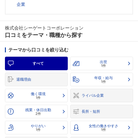
企業
株式会社シーゲートコーポレーション
口コミをテーマ・職種から探す
テーマから口コミを絞り込む
出世
すべて
1件
年収・給与
退職理由
1件
働く環境
ライバル企業
1件
残業・休日出勤
長所・短所
2件
やりがい
女性の働きやすさ
1件
1件