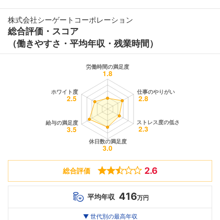
株式会社シーゲートコーポレーション
総合評価・スコア
（働きやすさ・平均年収・残業時間）
2.6
総合評価
416
平均年収
万円
世代別
20代
▼ 世代別の最高年収
30代
40代