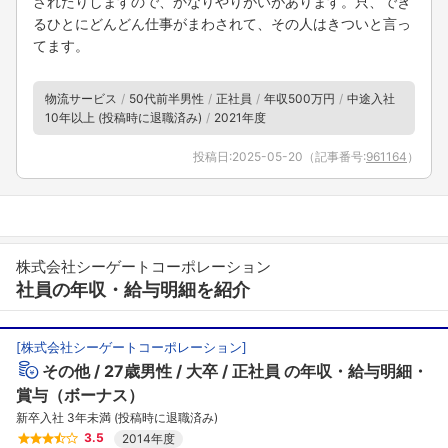
されたりしますので、かなりやりがいがあります。只、でき
るひとにどんどん仕事がまわされて、その人はきついと言っ
てます。
フォローしました
こちらの企業もフォローしませんか？
物流サービス
50代前半男性
正社員
年収500万円
中途入社
10年以上 (投稿時に退職済み)
2021年度
投稿日:
2025-05-20
（記事番号:
961164
）
株式会社シーゲートコーポレーション
社員の年収・給与明細を紹介
[
株式会社シーゲートコーポレーション
]
その他
27歳男性
大卒
正社員
の年収・給与明細・
賞与（ボーナス）
新卒入社 3年未満 (投稿時に退職済み)
3.5
2014年度