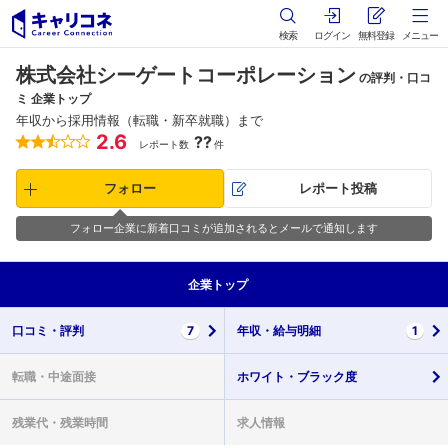
検索
ログイン
無料登録
メニュー
株式会社シーゲートコーポレーション
の評判・口コ
ミ 企業トップ
年収から採用情報（転職・新卒就職）まで
2.6
??
レポート数
件
フォロー
レポート投稿
フォロー企業に新着口コミが追加されるとメールで通知します
企業
トップ
口コミ・
評判
7
年収・
給与明細
1
転職・
中途面接
ホワイト・
ブラック度
残業代・
残業時間
求人情報