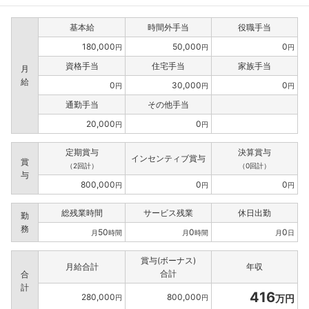
基本給
時間外手当
役職手当
180,000
50,000
0
円
円
円
資格手当
住宅手当
家族手当
月
給
0
30,000
0
円
円
円
通勤手当
その他手当
20,000
0
円
円
定期賞与
決算賞与
インセンティブ賞与
賞
（2回計）
（0回計）
与
800,000
0
0
円
円
円
総残業時間
サービス残業
休日出勤
勤
務
50
0
0
月
時間
月
時間
月
日
賞与(ボーナス)
月給合計
年収
合計
合
計
416
280,000
800,000
万円
円
円