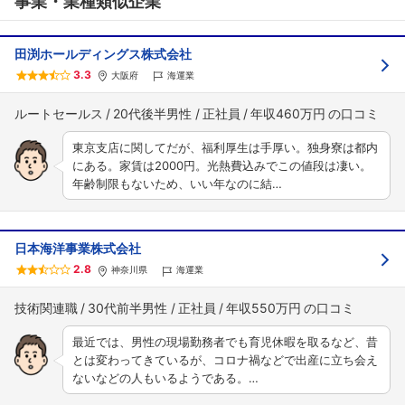
事業・業種類似企業
田渕ホールディングス株式会社
3.3
大阪府
海運業
ルートセールス
20代後半男性
正社員
年収460万円
東京支店に関してだが、福利厚生は手厚い。独身寮は都内
にある。家賃は2000円。光熱費込みでこの値段は凄い。
年齢制限もないため、いい年なのに結…
日本海洋事業株式会社
2.8
神奈川県
海運業
技術関連職
30代前半男性
正社員
年収550万円
最近では、男性の現場勤務者でも育児休暇を取るなど、昔
とは変わってきているが、コロナ禍などで出産に立ち会え
ないなどの人もいるようである。…