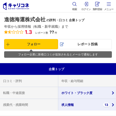
検索
ログイン
無料登録
メニュー
進徳海運株式会社
の評判・口コミ 企業トップ
年収から採用情報（転職・新卒就職）まで
1.3
??
レポート数
件
フォロー
レポート投稿
フォロー企業に新着口コミが追加されるとメールで通知します
企業
トップ
口コミ・
評判
年収・
給与明細
転職・
中途面接
ホワイト・
ブラック度
残業代・
残業時間
求人情報
13