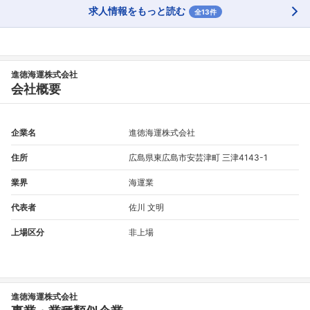
求人情報をもっと読む
全13件
フォローしました
進徳海運株式会社
会社概要
こちらの企業もフォローしませんか？
企業名
進徳海運株式会社
住所
広島県東広島市安芸津町 三津4143-1
業界
海運業
代表者
佐川 文明
上場区分
非上場
進徳海運株式会社