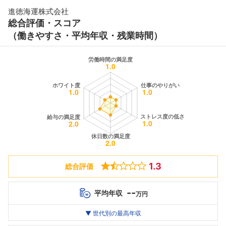
進徳海運株式会社
総合評価・スコア
（働きやすさ・平均年収・残業時間）
1.3
総合評価
--
平均年収
万円
世代別
20代
▼ 世代別の最高年収
30代
40代
最高年収
--万
--万
--万