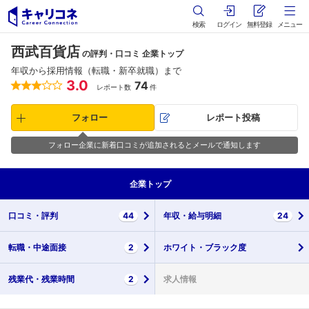
検索
ログイン
無料登録
メニュー
西武百貨店
の評判・口コミ 企業トップ
年収から採用情報（転職・新卒就職）まで
3.0
74
レポート数
件
フォロー
レポート投稿
フォロー企業に新着口コミが追加されるとメールで通知します
企業
トップ
口コミ・
評判
44
年収・
給与明細
24
転職・
中途面接
2
ホワイト・
ブラック度
残業代・
残業時間
2
求人情報