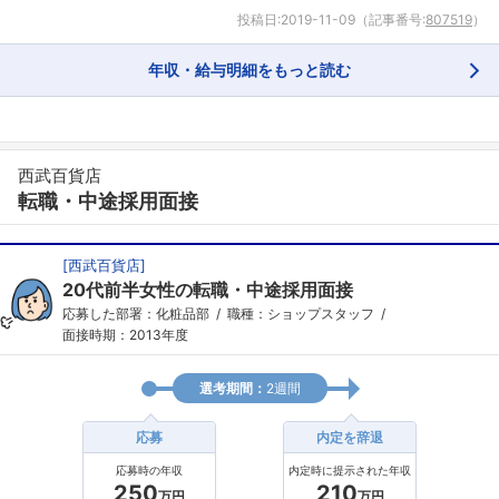
投稿日:
2019-11-09
（記事番号:
807519
）
年収・給与明細をもっと読む
西武百貨店
転職・中途採用面接
[
西武百貨店
]
フォローしました
20代前半女性の転職・中途採用面接
応募した部署：化粧品部
職種：ショップスタッフ
こちらの企業もフォローしませんか？
面接時期：2013年度
選考期間：
2週間
応募
内定を辞退
応募時の年収
内定時に提示された年収
250
210
万円
万円