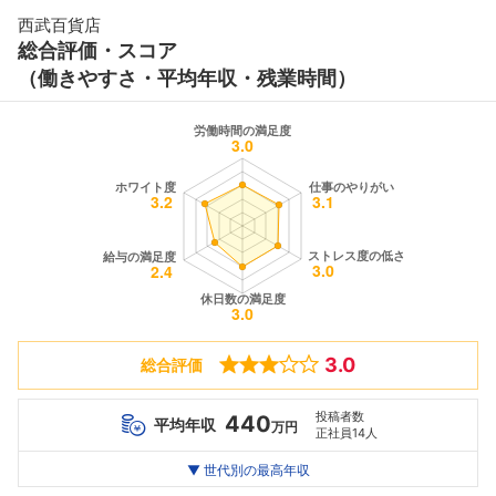
西武百貨店
総合評価・スコア
（働きやすさ・平均年収・残業時間）
3.0
総合評価
投稿者数
440
平均年収
万円
正社員14人
世代別
20代
▼ 世代別の最高年収
30代
40代
最高年収
552
594
824
万
万
万