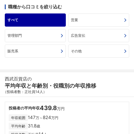
職種から口コミを絞り込む
すべて
営業
管理部門
広告宣伝
販売系
その他
西武百貨店の
平均年収と年齢別・役職別の年収推移
（投稿者数：正社員14人）
439.8
投稿者の平均年収
万円
147
824
年収範囲
万～
万円
31.8
平均年齢
歳