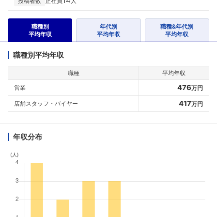
14
投稿者数
正社員
人
職種別
年代別
職種&年代別
平均年収
平均年収
平均年収
職種別平均年収
職種
平均年収
476
営業
万円
417
店舗スタッフ・バイヤー
万円
年収分布
(人)