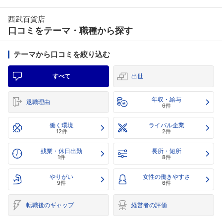
西武百貨店
口コミをテーマ・職種から探す
テーマから口コミを絞り込む
すべて
出世
年収・給与
退職理由
6件
働く環境
ライバル企業
12件
2件
残業・休日出勤
長所・短所
1件
8件
やりがい
女性の働きやすさ
9件
6件
転職後のギャップ
経営者の評価