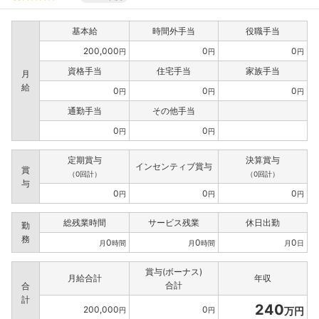
基本給
時間外手当
役職手当
200,000
0
0
円
円
円
資格手当
住宅手当
家族手当
月
給
0
0
0
円
円
円
通勤手当
その他手当
0
0
円
円
定期賞与
決算賞与
インセンティブ賞与
賞
（0回計）
（0回計）
与
0
0
0
円
円
円
総残業時間
サービス残業
休日出勤
勤
務
0
0
0
月
時間
月
時間
月
日
賞与(ボーナス)
月給合計
年収
合計
合
計
240
200,000
0
万円
円
円