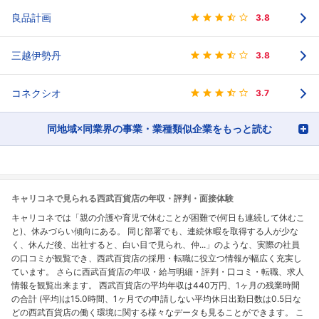
良品計画
3.8
三越伊勢丹
3.8
コネクシオ
3.7
同地域×同業界の事業・業種類似企業をもっと読む
キャリコネで見られる西武百貨店の年収・評判・面接体験
キャリコネでは「親の介護や育児で休むことが困難で(何日も連続して休むこ
と)、休みづらい傾向にある。 同じ部署でも、連続休暇を取得する人が少な
く、休んだ後、出社すると、白い目で見られ、仲...」のような、実際の社員
の口コミが観覧でき、西武百貨店の採用・転職に役立つ情報が幅広く充実し
ています。 さらに西武百貨店の年収・給与明細・評判・口コミ・転職、求人
情報を観覧出来ます。 西武百貨店の平均年収は440万円、1ヶ月の残業時間
の合計 (平均)は15.0時間、1ヶ月での申請しない平均休日出勤日数は0.5日な
どの西武百貨店の働く環境に関する様々なデータも見ることができます。 こ