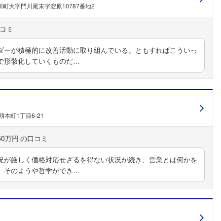
町大字門川尾末字淀原10787番地2
こちらの企業もフォローしませんか？
ダーが積極的に改善活動に取り組んでいる。ともすればこういっ
で形骸化していくものだ…
本町1丁目6-21
50万円
況が厳しく価格対応せざるを得ない状況が続き、営業とは何かを
。そのようや哲学ができ…