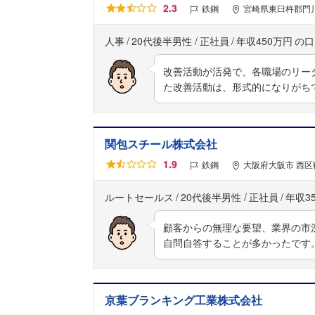
2.3
鉄鋼
宮崎県東臼杵郡門川
人事
20代後半男性
正社員
年収450万円
改善活動が活発で、各職場のリー
た改善活動は、形式的になりがち
関包スチール株式会社
1.9
鉄鋼
大阪府大阪市 西区靱
ルートセールス
20代後半男性
正社員
年収3
顧客からの無理な要望、業界の市
自問自答することが多かったです
京葉ブランキング工業株式会社