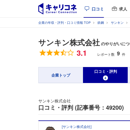
口コミ
求人
企業の年収・評判・口コミ情報 TOP
鉄鋼
サンキン
サンキン株式会社
のやりがいについ
総合評価
3.1
9
レポート数
件
口コミ・評判
企業トップ
4
サンキン株式会社
口コミ・評判 (記事番号：49200)
[
サンキン株式会社
]