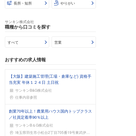
長所・短所
やりがい
サンキン株式会社
職種から口コミを探す
すべて
営業
おすすめの求人情報
【大阪】建築施工管理(工場・倉庫など) 資格手
当充実 年休１２４日 土日祝
サンキンB&G株式会社
勤務地
仕事内容参照
創業70年以上！農業用ハウス国内トップクラス
／社員定着率90％以上
サンキンB＆G株式会社
勤務地
埼玉県羽生市小松台2丁目705番19号東武伊勢崎線