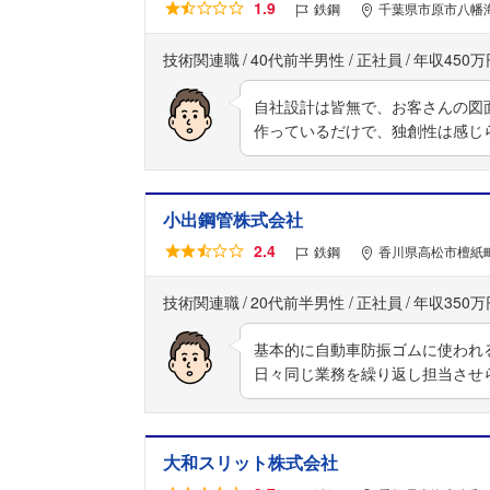
1.9
鉄鋼
千葉県市原市八幡海
技術関連職
40代前半男性
正社員
年収450万
自社設計は皆無で、お客さんの図
作っているだけで、独創性は感じ
小出鋼管株式会社
2.4
鉄鋼
香川県高松市檀紙町
技術関連職
20代前半男性
正社員
年収350万
基本的に自動車防振ゴムに使われ
日々同じ業務を繰り返し担当させ
大和スリット株式会社