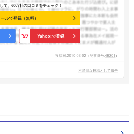
して、60万社の口コミをチェック！
メールで登録（無料）
Yahoo!で登録
投稿日:
2010-03-02
（記事番号:
49201
）
不適切な投稿として報告
フォローしました