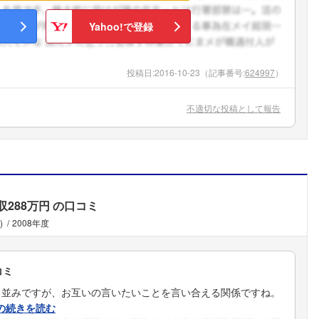
Yahoo!で登録
投稿日:
2016-10-23
（記事番号:
624997
）
不適切な投稿として報告
収288万円
の口コミ
)
2008年度
コミ
月並みですが、お互いの言いたいことを言い合える関係ですね。
の続きを読む