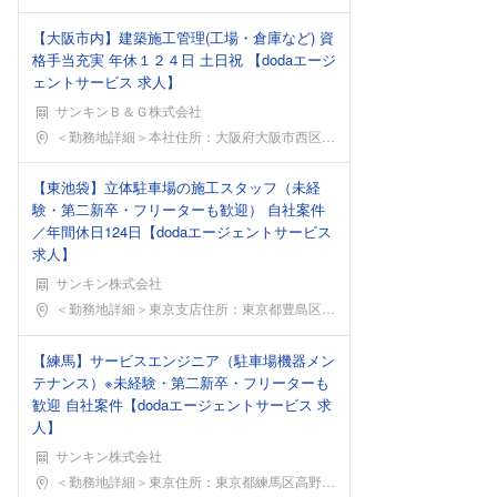
【大阪市内】建築施工管理(工場・倉庫など) 資
格手当充実 年休１２４日 土日祝 【dodaエージ
ェントサービス 求人】
サンキンＢ＆Ｇ株式会社
勤務地
＜勤務地詳細＞本社住所：大阪府大阪市西区新町2-1
【東池袋】立体駐車場の施工スタッフ（未経
験・第二新卒・フリーターも歓迎） 自社案件
／年間休日124日【dodaエージェントサービス
求人】
サンキン株式会社
勤務地
＜勤務地詳細＞東京支店住所：東京都豊島区東池袋4丁
【練馬】サービスエンジニア（駐車場機器メン
テナンス）※未経験・第二新卒・フリーターも
歓迎 自社案件【dodaエージェントサービス 求
人】
サンキン株式会社
勤務地
＜勤務地詳細＞東京住所：東京都練馬区高野台4-19