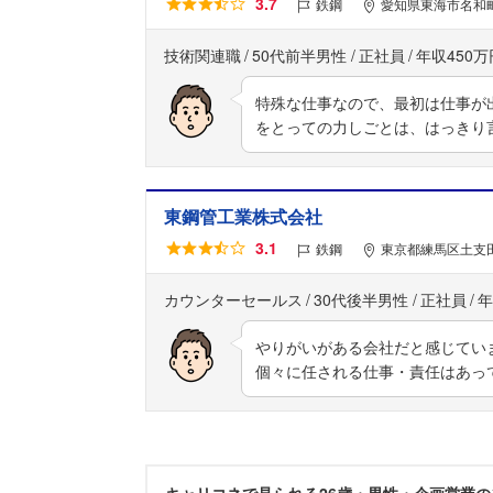
3.7
鉄鋼
愛知県東海市名和町
技術関連職
50代前半男性
正社員
年収450万
特殊な仕事なので、最初は仕事が
をとっての力しごとは、はっきり
東鋼管工業株式会社
3.1
鉄鋼
東京都練馬区土支田
カウンターセールス
30代後半男性
正社員
年
やりがいがある会社だと感じてい
個々に任される仕事・責任はあっ