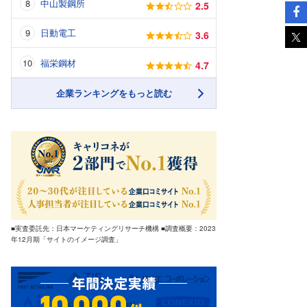
中山製鋼所
2.5
日動電工
3.6
福栄鋼材
4.7
企業ランキングをもっと読む
■実査委託先：日本マーケティングリサーチ機構 ■調査概要：2023
年12月期「サイトのイメージ調査」