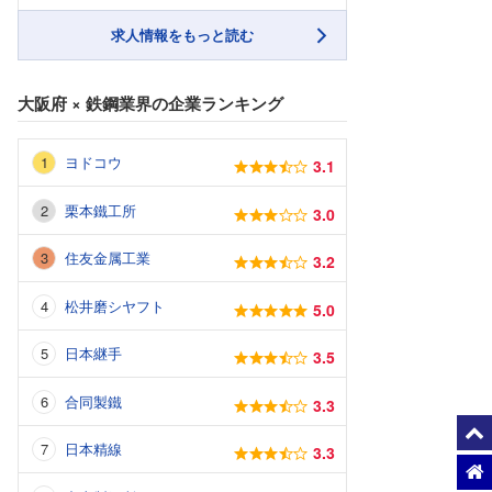
求人情報をもっと読む
大阪府
×
鉄鋼業界
の企業ランキング
ヨドコウ
3.1
栗本鐵工所
3.0
住友金属工業
3.2
松井磨シヤフト
5.0
日本継手
3.5
合同製鐵
3.3
日本精線
3.3