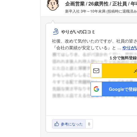
企画営業
26歳男性
正社員
年
新卒入社 3年～10年未満 (投稿時に退職済み
やりがいの口コミ
社後、改めて気付いたのですが、社員の皆
『会社の業績が安定している』と ...
やりが
１分で無料登録
Googleで登録
参考になった
0