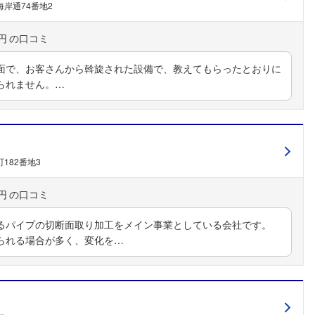
岸通74番地2
円
面で、お客さんから斡旋された設備で、教えてもらったとおりに
られません。…
182番地3
円
るパイプの切断面取り加工をメイン事業としている会社です。
られる場合が多く、変化を…