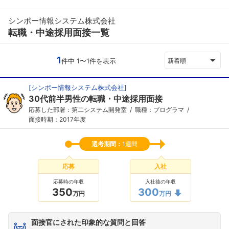
シンポー情報システム株式会社
転職・中途採用面接一覧
1
件中 1〜1件を表示
新着順
[
シンポー情報システム株式会社
]
30代前半男性の転職・中途採用面接
応募した部署：第二システム開発室
職種：プログラマ
面接時期：2017年度
選考期間：
1週間
応募
入社
応募時の年収
入社後の年収
350
300
万円
万円
面接官にされた印象的な質問と回答