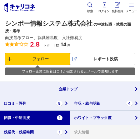
検索
ログイン
無料登録
メニュー
シンポー情報システム株式会社
の中途転職・就職の面
接・選考
面接選考フロー、就職難易度、入社難易度
2.8
14
レポート数
件
フォロー
レポート投稿
フォロー企業に新着口コミが追加されるとメールで通知します
企業
トップ
口コミ・
評判
8
年収・
給与明細
4
転職・
中途面接
1
ホワイト・
ブラック度
残業代・
残業時間
1
求人情報