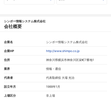
シンポー情報システム株式会社
フォローしました
会社概要
こちらの企業もフォローしませんか？
企業名
シンポー情報システム株式会社
企業HP
http://www.shimpo.co.jp
住所
神奈川県横浜市神奈川区栄町7番地1
業界
情報・通信
代表者
代表取締役 大場 光治
設立年月
1988年1月
上場区分
非上場