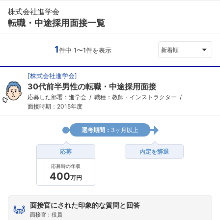
株式会社進学会
転職・中途採用面接一覧
1
件中 1〜1件を表示
新着順
[
株式会社進学会
]
30代前半男性の転職・中途採用面接
応募した部署：進学会
職種：教師・インストラクター
面接時期：2015年度
選考期間：
3ヶ月以上
応募
内定を辞退
応募時の年収
400
万円
面接官にされた印象的な質問と回答
面接官：役員