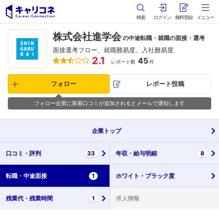
検索
ログイン
無料登録
メニュー
株式会社進学会
の中途転職・就職の面接・選考
面接選考フロー、就職難易度、入社難易度
2.1
45
レポート数
件
フォロー
レポート投稿
フォロー企業に新着口コミが追加されるとメールで通知します
企業
トップ
口コミ・
評判
33
年収・
給与明細
8
転職・
中途面接
1
ホワイト・
ブラック度
残業代・
残業時間
1
求人情報