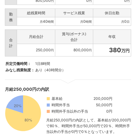
800,000
0
0
円
円
円
総残業時間
サービス残業
休日出勤
勤
務
40
0
0
月
時間
月
時間
月
日
賞与(ボーナス)
月給合計
年収
合計
合
計
380
250,000
800,000
万円
円
円
所定労働時間：
1日8時間
みなし残業制度：
あり（40時間分）
月給250,000円の内訳
基本給
200,000円
時間外手当
50,000円
時間外手当以外の手当
0円
月給250,000円の内訳として、基本給が200,000円
で80％、時間外手当が50,000円で20％、時間外手
当以外の手当が0円で0％となっています。