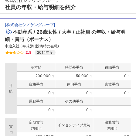
株式会社シノケングループ
社員の年収・給与明細を紹介
[
株式会社シノケングループ
]
不動産系
26歳女性
大卒
正社員
の年収・給与明
細・賞与（ボーナス）
中途入社 3年未満 (投稿時に在職)
2.8
2014年度
基本給
時間外手当
役職手当
200,000
50,000
0
円
円
円
資格手当
住宅手当
家族手当
月
給
0
0
0
円
円
円
通勤手当
その他手当
0
0
円
円
定期賞与
決算賞与
インセンティブ賞与
賞
（3回計）
（0回計）
与