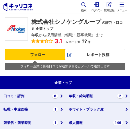
検索
ログイン
無料登録
メニュー
株式会社シノケングループ
の評判・口コ
ミ 企業トップ
年収から採用情報（転職・新卒就職）まで
3.1
??
レポート数
件
フォロー
レポート投稿
フォロー企業に新着口コミが追加されるとメールで通知します
企業
トップ
口コミ・
評判
8
年収・
給与明細
2
転職・
中途面接
1
ホワイト・
ブラック度
残業代・
残業時間
1
求人情報
146