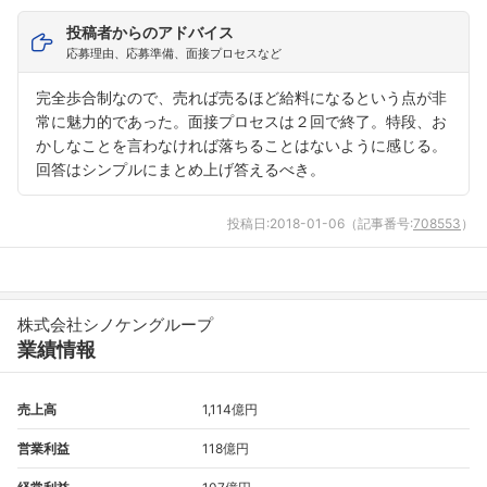
投稿者からのアドバイス
応募理由、応募準備、面接プロセスなど
完全歩合制なので、売れば売るほど給料になるという点が非
常に魅力的であった。面接プロセスは２回で終了。特段、お
かしなことを言わなければ落ちることはないように感じる。
回答はシンプルにまとめ上げ答えるべき。
投稿日:
2018-01-06
（記事番号:
708553
）
フォローしました
こちらの企業もフォローしませんか？
株式会社シノケングループ
業績情報
売上高
1,114億円
営業利益
118億円