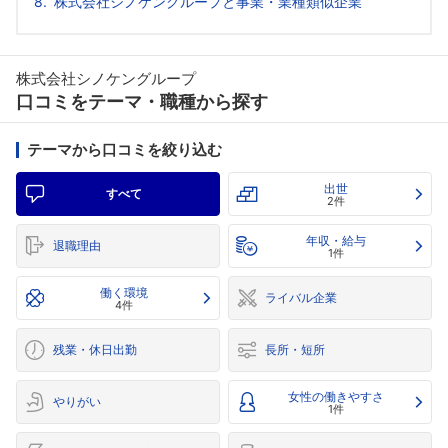
株式会社シノケングループと事業・業種類似企業
株式会社シノケングループ
口コミをテーマ・職種から探す
テーマから口コミを絞り込む
出世
すべて
2件
年収・給与
退職理由
1件
働く環境
ライバル企業
4件
残業・休日出勤
長所・短所
女性の働きやすさ
やりがい
1件