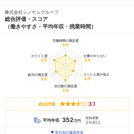
株式会社シノケングループ
総合評価・スコア
（働きやすさ・平均年収・残業時間）
3.1
総合評価
投稿者数
352
平均年収
万円
正社員2人
世代別
20代
▼ 世代別の最高年収
30代
40代