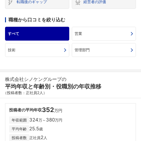
転職後のギャップ
経営者の評価
職種から口コミを絞り込む
すべて
営業
技術
管理部門
株式会社シノケングループの
平均年収と年齢別・役職別の年収推移
（投稿者数：正社員2人）
352
投稿者の平均年収
万円
324
380
年収範囲
万～
万円
25.5
平均年齢
歳
2
投稿者数
正社員
人