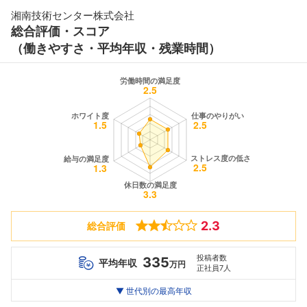
湘南技術センター株式会社
総合評価・スコア
（働きやすさ・平均年収・残業時間）
2.3
総合評価
投稿者数
335
平均年収
万円
正社員7人
世代別
20代
▼ 世代別の最高年収
30代
40代
最高年収
264
362
482
万
万
万