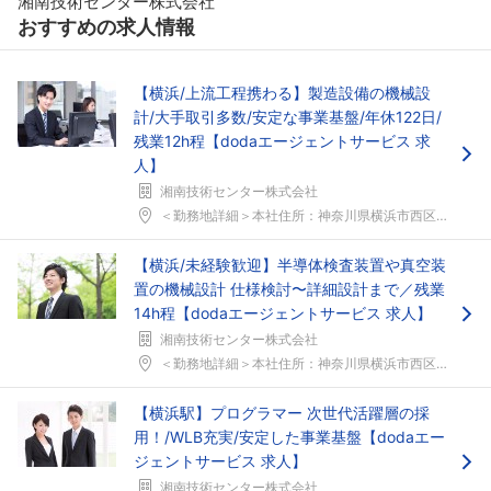
湘南技術センター株式会社
おすすめの求人情報
【横浜/上流工程携わる】製造設備の機械設
計/大手取引多数/安定な事業基盤/年休122日/
残業12h程【dodaエージェントサービス 求
人】
湘南技術センター株式会社
＜勤務地詳細＞本社住所：神奈川県横浜市西区平沼1-...
【横浜/未経験歓迎】半導体検査装置や真空装
置の機械設計 仕様検討〜詳細設計まで／残業
14h程【dodaエージェントサービス 求人】
湘南技術センター株式会社
＜勤務地詳細＞本社住所：神奈川県横浜市西区平沼1-...
【横浜駅】プログラマー 次世代活躍層の採
用！/WLB充実/安定した事業基盤【dodaエー
ジェントサービス 求人】
湘南技術センター株式会社