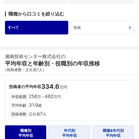
職種から口コミを絞り込む
すべて
技術
湘南技術センター株式会社の
平均年収と年齢別・役職別の年収推移
（投稿者数：正社員7人）
334.6
投稿者の平均年収
万円
256
482
年収範囲
万～
万円
31.9
平均年齢
歳
7
投稿者数
正社員
人
職種別
年代別
職種&年代別
平均年収
平均年収
平均年収