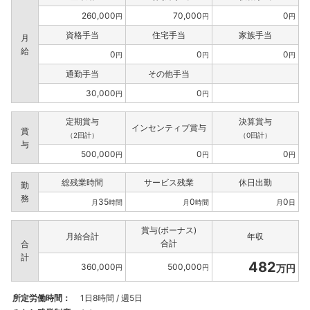
260,000
70,000
0
円
円
円
資格手当
住宅手当
家族手当
月
給
0
0
0
円
円
円
通勤手当
その他手当
30,000
0
円
円
定期賞与
決算賞与
インセンティブ賞与
賞
（2回計）
（0回計）
与
500,000
0
0
円
円
円
総残業時間
サービス残業
休日出勤
勤
務
35
0
0
月
時間
月
時間
月
日
賞与(ボーナス)
月給合計
年収
合計
合
計
482
360,000
500,000
万円
円
円
所定労働時間：
1日8時間 / 週5日