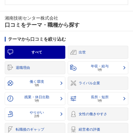
湘南技術センター株式会社
口コミをテーマ・職種から探す
テーマから口コミを絞り込む
すべて
出世
年収・給与
退職理由
1件
働く環境
ライバル企業
1件
残業・休日出勤
長所・短所
1件
1件
やりがい
女性の働きやすさ
2件
転職後のギャップ
経営者の評価