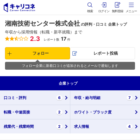
検索
ログイン
無料登録
メニュー
湘南技術センター株式会社
の評判・口コミ 企業トップ
年収から採用情報（転職・新卒就職）まで
2.3
17
レポート数
件
フォロー
レポート投稿
フォロー企業に新着口コミが追加されるとメールで通知します
企業
トップ
口コミ・
評判
6
年収・
給与明細
7
転職・
中途面接
2
ホワイト・
ブラック度
残業代・
残業時間
2
求人情報
4