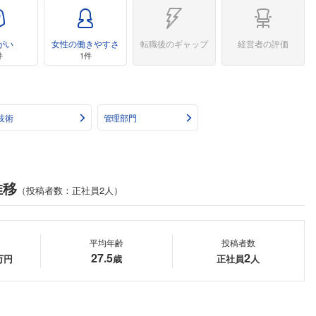
がい
女性の働きやすさ
転職後のギャップ
経営者の評価
件
1件
技術
管理部門
推移
（投稿者数：正社員2人）
平均年齢
投稿者数
27.5
2
万円
歳
正社員
人