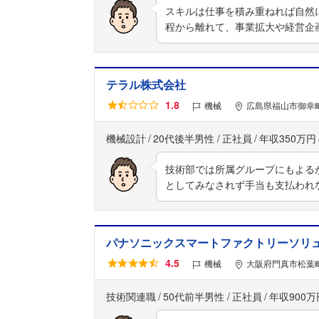
スキルは仕事を積み重ねれば自然
程から離れて、事業拡大や経営企
テラル株式会社
1.8
機械
広島県福山市御幸町
機械設計
20代後半男性
正社員
年収350万円
技術部では所属グループにもよるが
としてみなされず手当も支払われ
パナソニックスマートファクトリーソリュ
4.5
機械
大阪府門真市松葉町
技術関連職
50代前半男性
正社員
年収900万