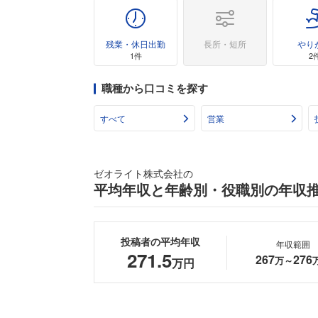
残業・休日出勤
長所・短所
やり
1件
2
職種から口コミを探す
すべて
営業
ゼオライト株式会社の
平均年収と年齢別・役職別の年収
投稿者の平均年収
年収範囲
271.5
267
276
万～
万円