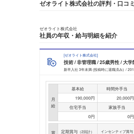
ゼオライト株式会社の評判・口コ
ゼオライト株式会社
社員の年収・給与明細を紹介
[
ゼオライト株式会社
]
技術
非管理職
25歳男性
大学
新卒入社 3年未満 (投稿時に退職済み)
20
基本給
時間外手当
190,000円
20,000円
月
給
住宅手当
家族手当
0円
0円
定期賞与
インセンティブ賞与
（2回計）
賞