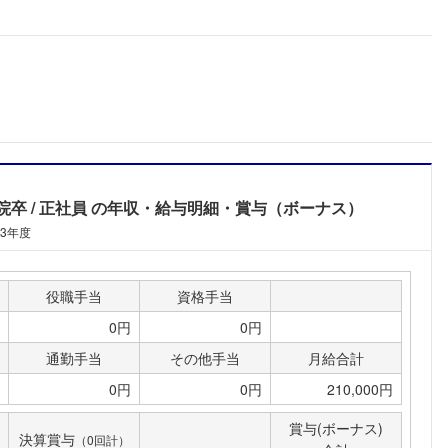
ミ
院卒
正社員
の年収・給与明細・賞与（ボーナス）
13年度
役職手当
資格手当
0円
0円
通勤手当
その他手当
月給合計
0円
0円
210,000円
フォローしました
賞与(ボーナス)
決算賞与
（0回計）