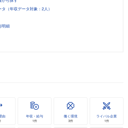
種から探す
ータ（年収データ対象：2人）
与明細
理由
年収・給与
働く環境
ライバル企業
件
1件
3件
1件