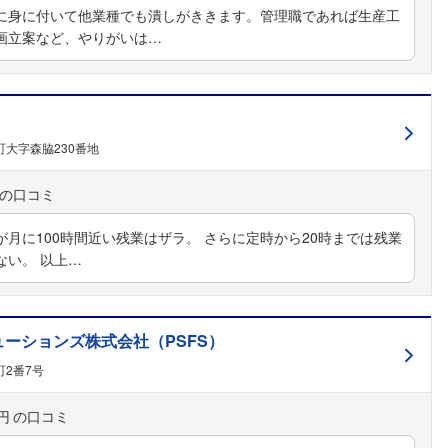
に身に付いて他業種でも潰しがききます。管理職であれば生産工
画立案など、やりがいは…
大字森脇230番地
月に100時間近い残業はザラ。 さらに定時から20時までは残業
ない。 以上…
ーションズ株式会社（PSFS）
2番7号
円