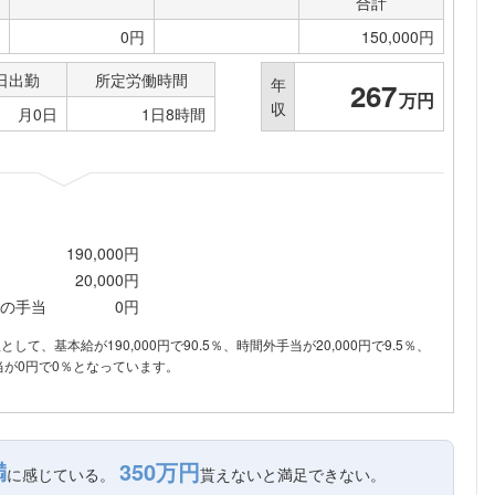
合計
こちらの企業もフォローしませんか？
0円
150,000円
日出勤
所定労働時間
年
267
万円
収
月0日
1日8時間
190,000円
20,000円
の手当
0円
訳として、基本給が190,000円で90.5％、時間外手当が20,000円で9.5％、
が0円で0％となっています。
満
350万円
に感じている。
貰えないと満足できない。