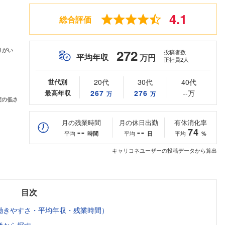
4.1
総合評価
272
投稿者数
平均年収
万円
正社員2人
世代別
20代
30代
40代
最高年収
267
276
--万
万
万
月の残業時間
月の休日出勤
有休消化率
--
--
74
平均
平均
平均
時間
日
%
キャリコネユーザーの投稿データから算出
目次
働きやすさ・平均年収・残業時間）