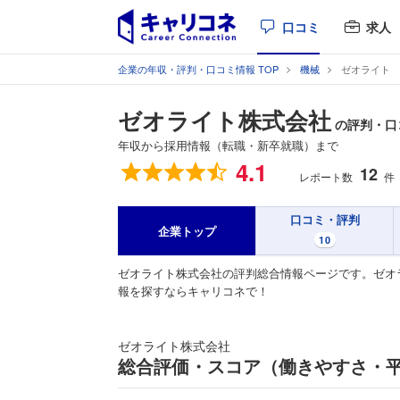
口コミ
求人
企業の年収・評判・口コミ情報 TOP
機械
ゼオライト
ゼオライト株式会社
の評判・口
年収から採用情報（転職・新卒就職）まで
総合評価
4.1
12
レポート数
件
口コミ・評判
企業トップ
10
ゼオライト株式会社の評判総合情報ページです。ゼオ
報を探すならキャリコネで！
ゼオライト株式会社
総合評価・スコア（働きやすさ・