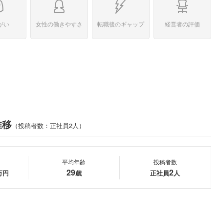
がい
女性の働きやすさ
転職後のギャップ
経営者の評価
推移
（投稿者数：正社員2人）
平均年齢
投稿者数
29
2
万円
歳
正社員
人