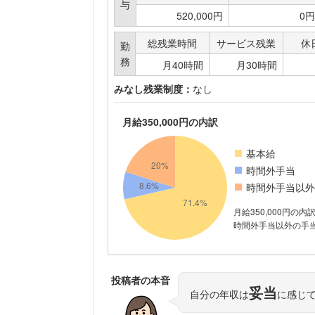
与
520,000円
0円
総残業時間
サービス残業
休
勤
務
月40時間
月30時間
みなし残業制度：
なし
月給350,000円の内訳
基本給
時間外手当
時間外手当以外
月給350,000円の内
時間外手当以外の手当が
投稿者の本音
妥当
自分の年収は
に感じ