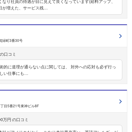
くなり社員の待遇が目に見えて良くなっています(給料アップ、
日が増えた、サービス残…
緑町3番30号
技術的に道理が通らない点に関しては、 対外への応対も必ず行っ
厳しい仕事にも…
丁目5番21号東神ビル8F
00万円