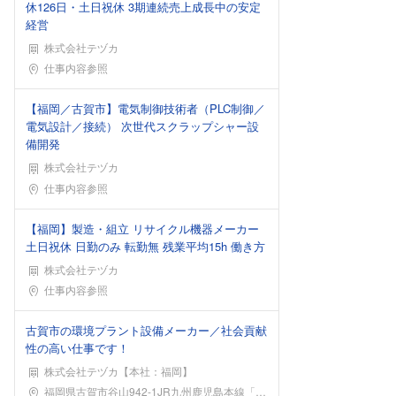
休126日・土日祝休 3期連続売上成長中の安定
経営
株式会社テヅカ
勤務地
仕事内容参照
【福岡／古賀市】電気制御技術者（PLC制御／
電気設計／接続） 次世代スクラップシャー設
備開発
株式会社テヅカ
勤務地
仕事内容参照
【福岡】製造・組立 リサイクル機器メーカー
土日祝休 日勤のみ 転勤無 残業平均15h 働き方
株式会社テヅカ
勤務地
仕事内容参照
古賀市の環境プラント設備メーカー／社会貢献
性の高い仕事です！
株式会社テヅカ【本社：福岡】
勤務地
福岡県古賀市谷山942-1JR九州鹿児島本線「古賀