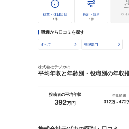
残業・休日出勤
長所・短所
やり
1件
1件
職種から口コミを探す
すべて
管理部門
株式会社テヅカの
平均年収と年齢別・役職別の年収
投稿者の平均年収
年収範囲
392
312
472
万～
万円
株式会社テヅカの評判・口コミ