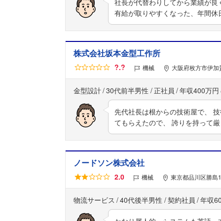
社長が代替わりしてから業績が良
有給が取りやすくなった、年間休
株式会社坂本金型工作所
?.?
機械
大阪府枚方市伊加賀
金型設計
30代前半男性
正社員
年収400万円
先代社長は根からの技術屋で、 
てもらえたので、 誇りを持って
ノードソン株式会社
2.0
機械
東京都品川区勝島1
物流サービス
40代後半男性
契約社員
年収6