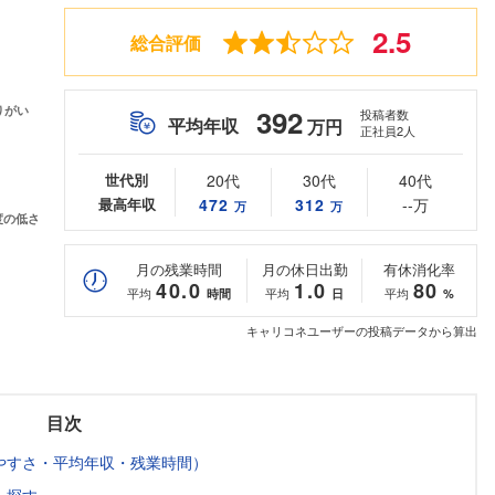
2.5
総合評価
392
投稿者数
平均年収
万円
正社員2人
世代別
20代
30代
40代
最高年収
472
312
--万
万
万
月の残業時間
月の休日出勤
有休消化率
40.0
1.0
80
平均
平均
平均
時間
日
%
キャリコネユーザーの投稿データから算出
目次
やすさ・平均年収・残業時間）