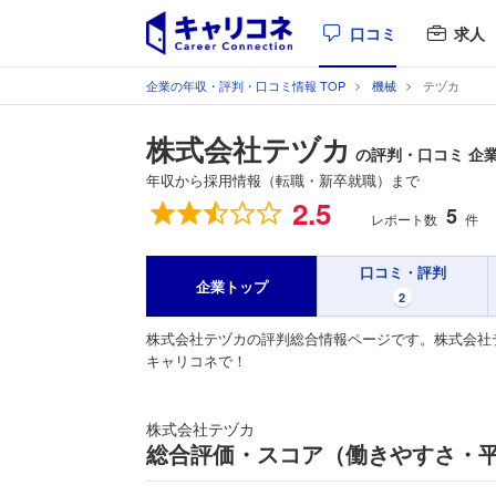
口コミ
求人
企業の年収・評判・口コミ情報 TOP
機械
テヅカ
株式会社テヅカ
の評判・口コミ 企
年収から採用情報（転職・新卒就職）まで
総合評価
2.5
5
レポート数
件
口コミ・評判
企業トップ
2
株式会社テヅカの評判総合情報ページです。株式会社
キャリコネで！
株式会社テヅカ
総合評価・スコア（働きやすさ・