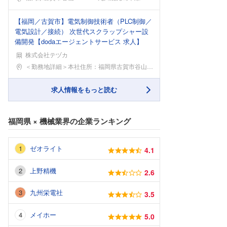
【福岡／古賀市】電気制御技術者（PLC制御／
電気設計／接続） 次世代スクラップシャー設
備開発【dodaエージェントサービス 求人】
株式会社テヅカ
勤務地
＜勤務地詳細＞本社住所：福岡県古賀市谷山942-1
求人情報をもっと読む
福岡県
×
機械業界
の企業ランキング
ゼオライト
4.1
上野精機
2.6
九州栄電社
3.5
メイホー
5.0