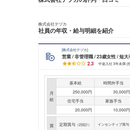
株式会社テヅカ
社員の年収・給与明細を紹介
[
株式会社テヅカ
]
営業
非管理職
23歳女性
短大
2.3
中途入社 3年未満 
基本給
時間外手当
250,000円
30,000円
月
給
住宅手当
家族手当
20,000円
10,000円
定期賞与
インセンティブ賞与
（2回計）
賞