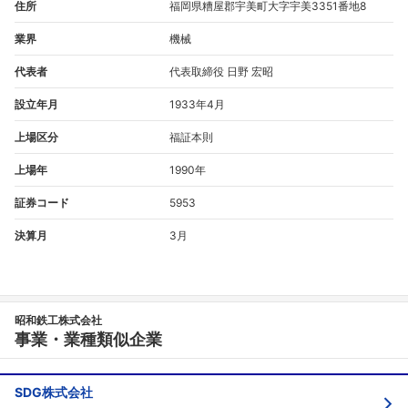
住所
福岡県糟屋郡宇美町大字宇美3351番地8
業界
機械
代表者
代表取締役 日野 宏昭
設立年月
1933年4月
上場区分
福証本則
上場年
1990年
証券コード
5953
決算月
3月
昭和鉄工株式会社
事業・業種類似企業
SDG株式会社