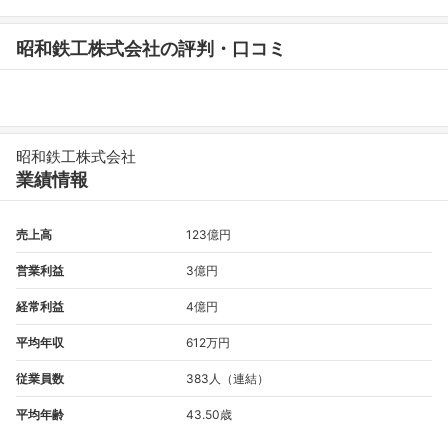
昭和鉄工株式会社の評判・口コミ
昭和鉄工株式会社
業績情報
売上高
123億円
営業利益
3億円
経常利益
4億円
平均年収
612万円
従業員数
383人（連結）
平均年齢
43.50歳