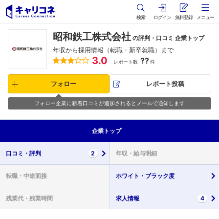
検索
ログイン
無料登録
メニュー
昭和鉄工株式会社
の評判・口コミ 企業トップ
年収から採用情報（転職・新卒就職）まで
3.0
??
レポート数
件
フォロー
レポート投稿
フォロー企業に新着口コミが追加されるとメールで通知します
企業
トップ
口コミ・
評判
2
年収・
給与明細
転職・
中途面接
ホワイト・
ブラック度
残業代・
残業時間
求人情報
4