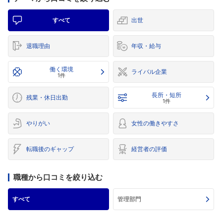
すべて
出世
退職理由
年収・給与
働く環境
ライバル企業
1件
長所・短所
残業・休日出勤
1件
やりがい
女性の働きやすさ
転職後のギャップ
経営者の評価
職種から口コミを絞り込む
すべて
管理部門