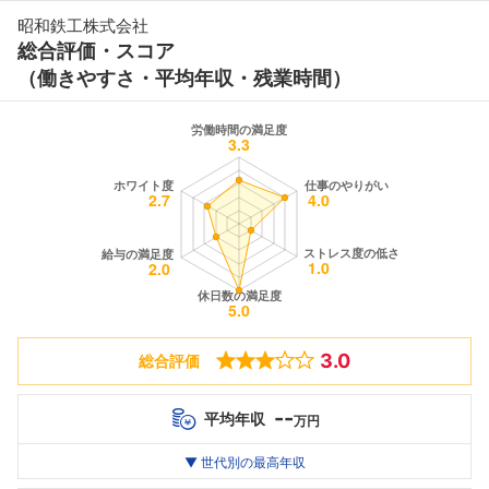
昭和鉄工株式会社
総合評価・スコア
（働きやすさ・平均年収・残業時間）
3.0
総合評価
--
平均年収
万円
世代別
20代
▼ 世代別の最高年収
30代
40代
最高年収
--万
--万
--万