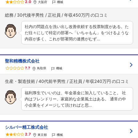
2.0
大阪府
機械
総務
30代後半男性
正社員
年収450万円
社内の問題点を洗い出し改善依頼する投票制度がある。た
だ往々にして特定の部署へ「いちゃもん」をつけるような
内容が多く、これが部署間の連携がむず…
聖和精機株式会社
?.?
鳥取県
機械
生産・製造技術
40代前半男性
正社員
年収240万円
福利厚生でいいのは、年金基金に加入していること。 社
内はフレンドリー、家庭的な企業風土はある。 通常の中
小企業をイメージして頂ければと思…
シルバー精工株式会社
2.7
東京都
機械