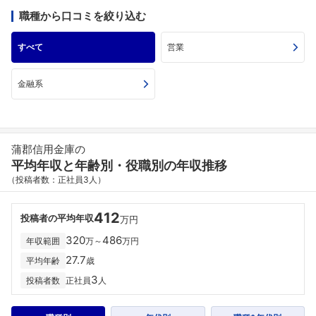
職種から口コミを絞り込む
すべて
営業
金融系
蒲郡信用金庫の
平均年収と年齢別・役職別の年収推移
（投稿者数：正社員3人）
412
投稿者の平均年収
万円
320
486
年収範囲
万～
万円
27.7
平均年齢
歳
3
投稿者数
正社員
人