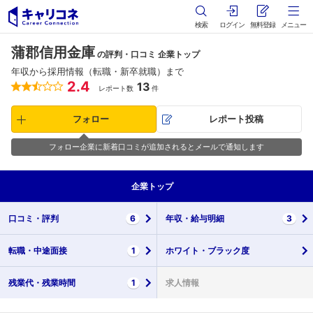
検索
ログイン
無料登録
メニュー
蒲郡信用金庫
の評判・口コミ 企業トップ
年収から採用情報（転職・新卒就職）まで
2.4
13
レポート数
件
フォロー
レポート投稿
フォロー企業に新着口コミが追加されるとメールで通知します
企業
トップ
口コミ・
評判
6
年収・
給与明細
3
転職・
中途面接
1
ホワイト・
ブラック度
残業代・
残業時間
1
求人情報