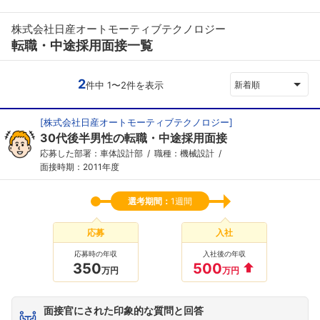
株式会社日産オートモーティブテクノロジー
転職・中途採用面接一覧
2
件中 1〜2件を表示
新着順
[
株式会社日産オートモーティブテクノロジー
]
30代後半男性の転職・中途採用面接
応募した部署：車体設計部
職種：機械設計
面接時期：2011年度
選考期間：
1週間
応募
入社
応募時の年収
入社後の年収
350
500
万円
万円
面接官にされた印象的な質問と回答