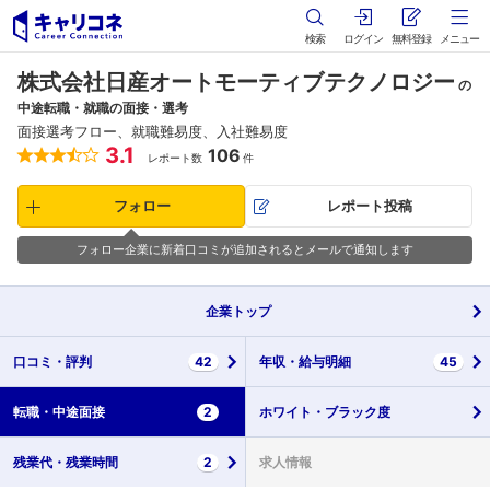
検索
ログイン
無料登録
メニュー
株式会社日産オートモーティブテクノロジー
の
中途転職・就職の面接・選考
面接選考フロー、就職難易度、入社難易度
3.1
106
レポート数
件
フォロー
レポート投稿
フォロー企業に新着口コミが追加されるとメールで通知します
企業
トップ
口コミ・
評判
42
年収・
給与明細
45
転職・
中途面接
2
ホワイト・
ブラック度
残業代・
残業時間
2
求人情報