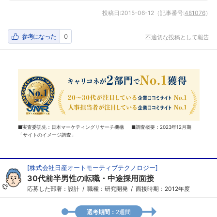
投稿日:
2015-06-12
（記事番号:
481076
）
参考になった
0
不適切な投稿として報告
■実査委託先：日本マーケティングリサーチ機構 ■調査概要：2023年12月期
「サイトのイメージ調査」
[
株式会社日産オートモーティブテクノロジー
]
30代前半男性の転職・中途採用面接
応募した部署：設計
職種：研究開発
面接時期：2012年度
選考期間：
2週間