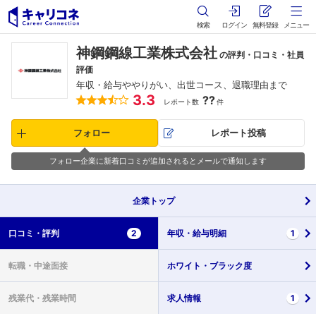
検索
ログイン
無料登録
メニュー
神鋼鋼線工業株式会社
の評判・口コミ・社員
評価
年収・給与ややりがい、出世コース、退職理由まで
3.3
??
レポート数
件
フォロー
レポート投稿
フォロー企業に新着口コミが追加されるとメールで通知します
企業
トップ
口コミ・
評判
2
年収・
給与明細
1
転職・
中途面接
ホワイト・
ブラック度
残業代・
残業時間
求人情報
1