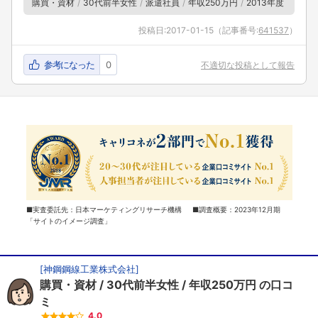
購買・資材
30代前半女性
派遣社員
年収250万円
2013年度
投稿日:
2017-01-15
（記事番号:
641537
）
参考になった
0
不適切な投稿として報告
■実査委託先：日本マーケティングリサーチ機構 ■調査概要：2023年12月期
「サイトのイメージ調査」
[
神鋼鋼線工業株式会社
]
購買・資材
30代前半女性
年収250万円
の口コ
ミ
4.0