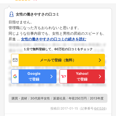
女性の働きやすさの口コミ
目指せません。
管理職になった方もおられないと思います。
同じような仕事内容でも、女性と男性の昇給のスピードも、
昇進 ...
女性の働きやすさの口コミの続きを読む
１分で無料登録して、60万社の口コミをチェック
メールで登録（無料）
Google
Yahoo!
で登録
で登録
購買・資材
30代前半女性
派遣社員
年収250万円
2013年度
投稿日:
2017-01-15
（記事番号:
641536
）