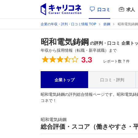
口コミ
求人
企業の年収・評判・口コミ情報 TOP
鉄鋼
昭和電気鋳鋼
昭和電気鋳鋼
の評判・口コミ 企業ト
年収から採用情報（転職・新卒就職）まで
総合評価
3.3
レポート数
? 件
企業トップ
口コミ・評判
昭和電気鋳鋼の評判総合情報ページです。昭和電気鋳
コネで！
昭和電気鋳鋼
総合評価・スコア（働きやすさ・