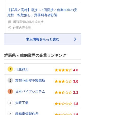
【群馬／高崎】溶接 ～1回面接／創業80年の安
定性・転勤無し／資格所有者歓迎
昭和電気鋳鋼株式会社
勤務地
仕事内容参照
求人情報をもっと読む
群馬県
×
鉄鋼業界
の企業ランキング
日亜鍛工
4.0
東邦亜鉛安中製錬所
3.0
日本パイプシステム
2.2
大旺工業
1.8
境精密管製作所
1.5