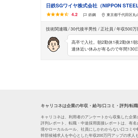
日鉄SGワイヤ株式会社（NIPPON STEEL SG
4.2
鉄鋼
東京都千代田区丸の
技術関連職
30代後半男性
正社員
年収500万
高卒で入社。朝2勤休1夜2勤休1
連休近い休みが有るので年間130
キャリコネは企業の年収・給与/口コミ・評判/転
キャリコネは、利用者のアンケートから収集した企業
評判レポート、転職・中途採用面接レポートは、有名
境やローカルルール、社員にしかわからない口コミや
幹部候補求人を中心とした年収200万円アップの求