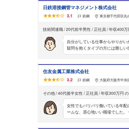
日鉄溶接鋼管マネジメント株式会社
3.1
鉄鋼
東京都千代田区丸の
技術関連職
20代前半男性
正社員
年収400万
自分がしている仕事からやりがい
疑問を抱くタイプの方には難しい
住友金属工業株式会社
3.2
鉄鋼
大阪府大阪市中央区
その他
40代後半女性
正社員
年収300万円
女性でもバリバリ働いている年配
ームな、居心地いい職場でした。