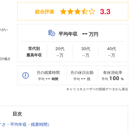
3.3
総合評価
--
平均年収
万円
世代別
20代
30代
40代
最高年収
--万
--万
--万
月の残業時間
月の休日出勤
有休消化率
--
--
100
平均
平均
平均
時間
日
%
キャリコネユーザーの投稿データから算出
目次
すさ・平均年収・残業時間）