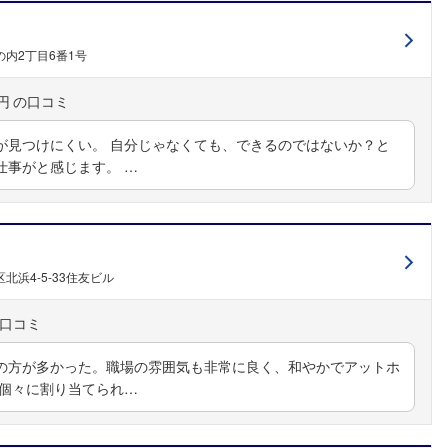
内2丁目6番1号
円
が見つけにくい。 自分じゃなくても、できるのではないか？と
仕事がと感じます。 …
フォローしました
こちらの企業もフォローしませんか？
北浜4-5-33住友ビル
の方が多かった。職場の雰囲気も非常に良く、和やかでアットホ
 個々に割り当てられ…