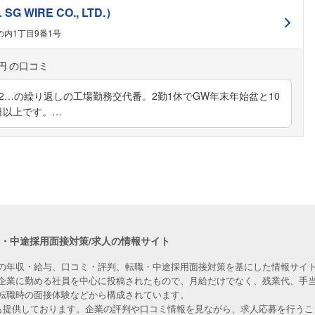
 WIRE CO., LTD.）
内1丁目9番1号
円
朝2…の繰り返しの工場勤務交代番。2勤1休でGW年末年始盆と10
日以上です。…
職・中途採用面接対策/求人の情報サイト
の年収・給与、口コミ・評判、転職・中途採用面接対策を基にした情報サイト
企業に勤める社員を中心に投稿されたもので、月給だけでなく、残業代、手
転職時の面接体験などから構成されています。
人も提供しております。企業の評判や口コミ情報を見ながら、求人応募を行うこ