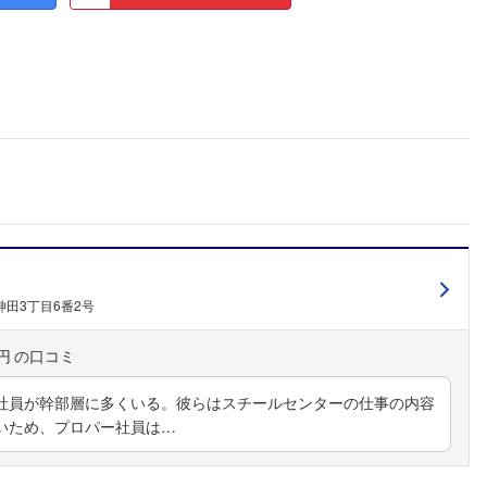
田3丁目6番2号
円
社員が幹部層に多くいる。彼らはスチールセンターの仕事の内容
いため、プロパー社員は…